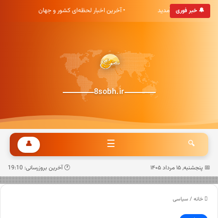
خبری هشت صبح خوش آمدید
• آخرین اخبار لحظه‌ای کشور و جهان
•
🔔 خبر فوری
8sobh.ir
☰
👤
🔍
📅 پنجشنبه, ۱۵ مرداد ۱۴۰۵
🕐 آخرین بروزرسانی: 19:10
خانه
/
سیاسی