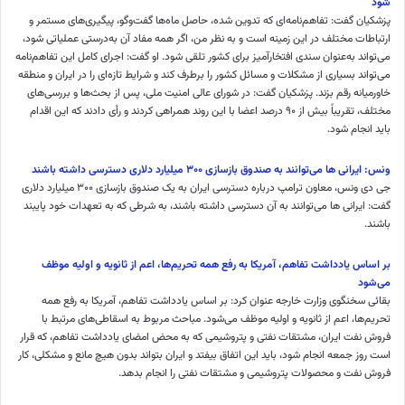
شود
پزشکیان گفت: تفاهم‌نامه‌ای که تدوین شده، حاصل ماه‌ها گفت‌وگو، پیگیری‌های مستمر و
ارتباطات مختلف در این زمینه است و به نظر من، اگر همه مفاد آن به‌درستی عملیاتی شود،
می‌تواند به‌عنوان سندی افتخارآمیز برای کشور تلقی شود. او گفت: اجرای کامل این تفاهم‌نامه
می‌تواند بسیاری از مشکلات و مسائل کشور را برطرف کند و شرایط تازه‌ای را در ایران و منطقه
خاورمیانه رقم بزند. پزشکیان گفت: در شورای عالی امنیت ملی، پس از بحث‌ها و بررسی‌های
مختلف، تقریباً بیش از ۹۰ درصد اعضا با این روند همراهی کردند و رأی دادند که این اقدام
باید انجام شود.
ونس: ایرانی ها می‌توانند به صندوق بازسازی ۳۰۰ میلیارد دلاری دسترسی داشته باشند
جی دی ونس، معاون ترامپ درباره دسترسی ایران به یک صندوق بازسازی ۳۰۰ میلیارد دلاری
گفت: ایرانی ها می‌توانند به آن دسترسی داشته باشند، به شرطی که به تعهدات خود پایبند
باشند.
بر اساس یادداشت تفاهم، آمریکا به رفع همه تحریم‌ها، اعم از ثانویه و اولیه موظف
می‌شود
بقائی سخنگوی وزارت خارجه عنوان کرد: بر اساس یادداشت تفاهم، آمریکا به رفع همه
تحریم‌ها، اعم از ثانویه و اولیه موظف می‌شود. مباحث مربوط به اسقاطی‌های مرتبط با
فروش نفت ایران، مشتقات نفتی و پتروشیمی که به محض امضای یادداشت تفاهم، که قرار
است روز جمعه انجام شود، باید این اتفاق بیفتد و ایران بتواند بدون هیچ مانع و مشکلی، کار
فروش نفت و محصولات پتروشیمی و مشتقات نفتی را انجام بدهد.