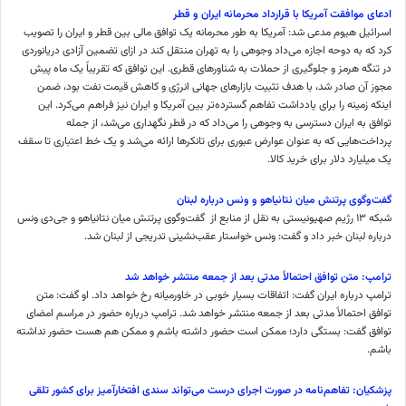
ادعای موافقت آمریکا با قرارداد محرمانه ایران و قطر
اسرائیل هیوم مدعی شد: آمریکا به طور محرمانه یک توافق مالی بین قطر و ایران را تصویب
کرد که به دوحه اجازه می‌داد وجوهی را به تهران منتقل کند در ازای تضمین آزادی دریانوردی
در تنگه هرمز و جلوگیری از حملات به شناورهای قطری. این توافق که تقریباً یک ماه پیش
مجوز آن صادر شد، با هدف تثبیت بازارهای جهانی انرژی و کاهش قیمت نفت بود، ضمن
اینکه زمینه را برای یادداشت تفاهم گسترده‌تر بین آمریکا و ایران نیز فراهم می‌کرد. این
توافق به ایران دسترسی به وجوهی را می‌داد که در قطر نگهداری می‌شد، از جمله
پرداخت‌هایی که به عنوان عوارض عبوری برای تانکرها ارائه می‌شد و یک خط اعتباری تا سقف
یک میلیارد دلار برای خرید کالا.
گفت‌وگوی پرتنش میان نتانیاهو و ونس درباره لبنان
شبکه ۱۳ رژیم صهیونیستی به نقل از منابع از گفت‌وگوی پرتنش میان نتانیاهو و جی‌دی ونس
درباره لبنان خبر داد و گفت: ونس خواستار عقب‌نشینی تدریجی از لبنان شد.
ترامپ: متن توافق احتمالاً مدتی بعد از جمعه منتشر خواهد شد
ترامپ درباره ایران گفت: اتفاقات بسیار خوبی در خاورمیانه رخ خواهد داد. او گفت: متن
توافق احتمالاً مدتی بعد از جمعه منتشر خواهد شد. ترامپ درباره حضور در مراسم امضای
توافق گفت: بستگی دارد؛ ممکن است حضور داشته باشم و ممکن هم هست حضور نداشته
باشم.
پزشکیان: تفاهم‌نامه در صورت اجرای درست می‌تواند سندی افتخارآمیز برای کشور تلقی