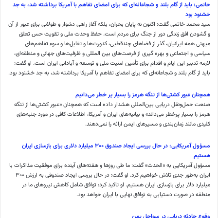
خاتمی: باید از ﮔﺎم ﺑﻠﻨﺪ و ﺷﺠﺎﻋﺎﻧﻪ‌ای ﻛﻪ ﺑﺮای اﻣﻀﺎی ﺗﻔﺎﻫﻢ با آﻣﺮﻳﻜﺎ ﺑﺮداﺷﺘﻪ ﺷﺪ، به جد
ﺧﺸﻨﻮد بود
سید محمد خاتمی گفت: اکنون نه پایان بحران، بلکه آغاز راهی دشوار و طولانی برای عبور از آن
و گشودن افق زندگی دور از جنگ برای مردم است. حفظ وحدت ملی و تقویت حس تعلق
میهنی همه ایرانیان، گذر از فضا‌های چندقطبی، کدورت‌ها و تقابل‌ها و سوء تفاهم‌های
سیاسی و اجتماعی و بهره گیری از فرصت‌های بین المللی و ظرفیت‌های جهانی و منطقه‌ای،
لازمه تدبیر این ایام و اقدام برای تأمین امنیت ملی و توسعه و آبادانی ایران است. او گفت:
باید از ﮔﺎم ﺑﻠﻨﺪ و ﺷﺠﺎﻋﺎﻧﻪ‌ای ﻛﻪ ﺑﺮای اﻣﻀﺎی ﺗﻔﺎﻫﻢ با آﻣﺮﻳﻜﺎ ﺑﺮداﺷﺘﻪ ﺷﺪ، به جد ﺧﺸﻨﻮد بود.
همچنان عبور کشتی‌ها از تنگه هرمز را بسیار پر خطر می‌دانیم
صنعت حمل‌ونقل دریایی بین‌المللی هشدار داده است که همچنان «عبور کشتی‌ها از تنگه
هرمز را بسیار پرخطر می‌داند» و بیانیه‌های ایران و آمریکا، اطلاعات کافی در مورد جنبه‌های
کلیدی مانند زمان‌بندی و مسیر‌های ایمن ارائه را نمی‌دهند.
مسؤول آمریکایی: در حال بررسی ایجاد صندوق ۳۰۰ میلیارد دلاری برای بازسازی ایران
هستیم
مسؤول آمریکایی به «الحدث» گفت: ما طی روزها و هفته‌های آینده برای موفقیت مذاکرات با
ایران به‌طور جدی تلاش خواهیم کرد. او گفت: در حال بررسی ایجاد صندوقی به ارزش ۳۰۰
میلیارد دلار برای بازسازی ایران هستیم. او تاکید کرد: توافق شامل کاهش نیروهای ما در
منطقه در صورت دستیابی به توافق نهایی با ایران خواهد بود.
وقوع حادثه دریایی در سواحل یمن