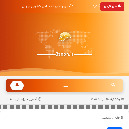
خبری هشت صبح خوش آمدید
• آخرین اخبار لحظه‌ای کشور و جهان
🔔 خبر فوری
8sobh.ir
☰
👤
🔍
📅 یکشنبه, ۱۸ مرداد ۱۴۰۵
🕐 آخرین بروزرسانی: 09:40
خانه
/
سیاسی