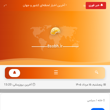
ی هشت صبح خوش آمدید
• آخرین اخبار لحظه‌ای کشور و جهان
• به
🔔 خبر فوری
8sobh.ir
☰
👤
🔍
📅 پنجشنبه, ۱۵ مرداد ۱۴۰۵
🕐 آخرین بروزرسانی: 13:20
خانه
/
سیاسی