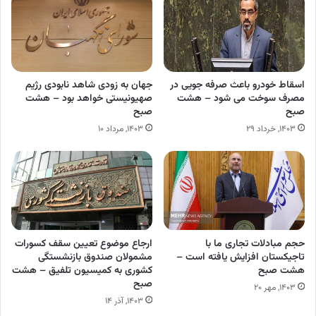
اسقاط خودرو باعث صرفه جویی در
جهان به زودی شاهد نابودی رژیم
مصرف سوخت می شود – هشت
صهیونیستی خواهد بود – هشت
صبح
صبح
۱۴۰۳, خرداد ۲۹
۱۴۰۳, مرداد ۱۰
حجم مبادلات تجاری ما با
ارجاع موضوع تعیین سقف کسورات
تاجیکستان افزایش یافته است –
مشمولان صندوق بازنشستگی
هشت صبح
کشوری به کمیسیون تلفیق – هشت
صبح
۱۴۰۳, مهر ۲۰
۱۴۰۳, آذر ۱۴