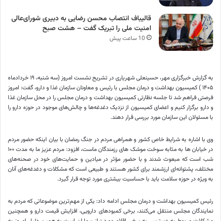
قالیباف انتصاب محسن رضایی به دبیری شورای‌عالی
امنیت ملی را تبریک گفت – هشت صبح
10 ساعت پیش
به گزارش خبرگزاری مهر، حسینعلی شهریاری در تشریح نشست امروز (سه شنبه، ۱۹ خردادماه
۱۴۰۵ ) کمیسیون بهداشت و درمان مجلس با رئیس و معاونان سازمان غذا و دارو، گفت: امروز
فرصتی فراهم شد تا جلسه نظارتی کمیسیون بهداشت و درمان مجلس را در محل سازمان غذا
و دارو برگزار کنیم و اعضای کمیسیون از نزدیک دغدغه‌ها و چالش‌های موجود در حوزه دارو را
با مسئولان این سازمان مورد بررسی قرار دهند.
وی با اشاره به شرایط خاص کشور و همراهی مردم در جنگ رمضان با بیان اینکه حضور مردم
در خیابان ها به مثابه سوخت موشک های رزمندگان ماست، افزود: مردم عزیز ما به مدت ۱۰۰
شب است که مبعوث شدند و با حضور مؤثر در میادین و حمایت‌های خود در صحنه‌های
مختلف، پشتوانه‌ای ارزشمند برای کشور هستند و طبیعی است که مشکلات و دغدغه‌های آنان
به ویژه در حوزه سلامت باید با حساسیت بیشتری مورد توجه قرار گیرد.
رئیس کمیسیون بهداشت و درمان مجلس ادامه داد: یکی از مهم‌ترین موضوعاتی که مردم به
نمایندگان مجلس منتقل می‌کنند، برخی کمبودهای دارویی، افزایش قیمت دارو و همچنین
مشکلات مربوط به دسترسی به برخی اقلام مورد نیاز بیماران است به همین دلیل امروز به