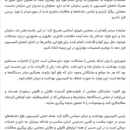
همراه اعضای کمیسیون با رئیس سازمان غذا و دارو، معاونان و مدیران این سازمان نشست
مفصلی برگزار کردیم و تمامی دغدغه‌ها و مطالبات مطرح شده از سوی مردم را مورد بررسی
قرار دادیم.
نماینده مردم زاهدان در مجلس شورای اسلامی تصریح کرد: در این جلسه مقرر شد سازمان
غذا و دارو ظرف حداکثر یک ماه آینده اطلاعات کامل‌تر، دقیق‌تر و جامع‌تری درباره مشکلات
موجود، علل بروز آنها و اقدامات انجام شده برای رفع این چالش‌ها در اختیار اعضای کمیسیون
قرار دهد تا بتوانیم تصمیمات مؤثرتری در این زمینه اتخاذ کنیم.
شهریاری با بیان اینکه بخشی از مشکلات حوزه دارو ممکن است خارج از اختیارات مستقیم
وزارت بهداشت یا سازمان غذا و دارو باشد، یادآور شد: یکی از تأکیدات ما در این نشست این
بود که هر جا موانع و مشکلاتی وجود دارد که رفع آنها نیازمند همکاری سایر دستگاه‌ها و
نهادها است، این موارد به صورت شفاف به کمیسیون بهداشت و درمان اعلام شود.
وی افزود: نمایندگان مجلس از ظرفیت‌های گسترده نظارتی و قانونی برخوردار هستند و
می‌توانند از تمامی دستگاه‌ها، سازمان‌ها و مسئولانی که در انجام وظایف خود کوتاهی کرده‌اند
مطالبه‌گری کنند و موضوعات را تا حصول نتیجه پیگیری نمایند.
رئیس کمیسیون بهداشت و درمان مجلس تأکید کرد: هدف اصلی کمیسیون، رفع دغدغه‌های
مردم در حوزه سلامت و تأمین دسترسی آسان، مناسب و عادلانه بیماران به دارو و خدمات
درمانی است و در این مسیر از همه ابزارهای قانونی و نظارتی مجلس برای پیگیری مطالبات