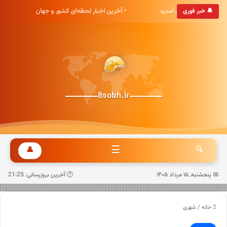
 خبری هشت صبح خوش آمدید
• آخرین اخبار لحظه‌ای کشور و جهان
🔔 خبر فوری
8sobh.ir
☰
👤
🔍
📅 پنجشنبه, ۱۵ مرداد ۱۴۰۵
🕐 آخرین بروزرسانی: 21:25
خانه
/
شهری