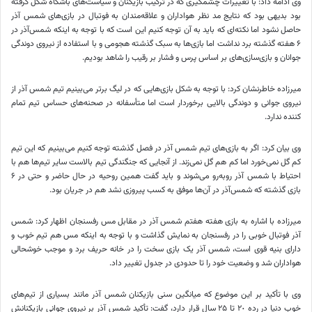
وی ادامه داد: با تغییرات چشمگیری که در ترکیب بازیکنان و سیاست‌های باشگاه شکل گرفته
بود بدیهی بود که نتایج مد نظر هواداران و علاقه‌مندان به فوتبال در بازی‌های شمس آذر
حاصل نشود اما نکته‌ای که باید به آن توجه کنیم این است که با توجه به اینکه شمس‌آذر در
۶ هفته گذشته برد نداشت اما بازی‌ها به سبک گذشته هجومی و با استفاده از نیروی دوندگی
جوانان و بازی‌سازی‌های بر اساس پرس و فشار بر رقیب را شاهد بودیم.
میرزاده خاطرنشان کرد: با توجه به شکل بازی‌هایی که در لیگ برتر می‌بینیم تیم شمس آذر از
نیروی جوانی و دوندگی بالایی برخوردار است اما متأسفانه در صحنه‌های حساس تیم تمام
کننده ندارد.
وی بیان کرد: اگر به بازی‌های تیم شمس آذر در فصل گذشته توجه کنیم می‌بینیم که این تیم
کم گل نمی‌خورد اما کم هم گل نمی‌زند. از آنجایی که جنگندگی تیم بالاست سایر تیم‌ها هم با
احتیاط با شمس آذر روبه‌رو می‌شوند و باید گفت همین روحیه در حال حاضر و حتی در ۶
بازی گذشته که شمس‌آذر در آن‌ها موفق به کسب پیروزی نشد هم در جریان بود.
میرزاده با اشاره به بازی هفته هفتم شمس آذر در مقابل مس رفسنجان اظهار کرد: شمس
آذر فوتبال خوبی را در رفسنجان به نمایش گذاشت و با توجه به اینکه مس هم تیم خوب و
دارای بنیه قوی است، شمس آذر یک بازی سخت را در خانه حریف برد و موجب خوشحالی
هواداران شد و وضعیت خود را تا حدودی در جدول تغییر داد.
وی با تأکید بر این موضوع که میانگین سنی بازیکنان شمس آذر مانند بسیاری از تیم‌های
خوب دنیا در رده ٢٠ تا ٢۵ سال قرار دارد، گفت: تأکید شمس آذر بر نیروی جوانی بازیکنانش