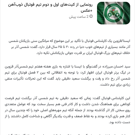
رونمایی از کیت‌های اول و دوم تیم فوتبال ذوب‌آهن
+عکس
2 ساعت پیش
ایسنا/قزوین
یک کارشناس فوتبال با تأکید بر این موضوع که میانگین سنی بازیکنان شمس
آذر مانند بسیاری از تیم‌های خوب دنیا در رده ٢٠ تا ٢۵ سال قرار دارد، گفت: شمس آذر بر
خلاف تیم‌های بزرگ فوتبال ایران بر قدرت جوانی بازیکنانش تکیه دارد.
سید احسان میرزاده در گفت‌وگو با ایسنا با اشاره به بازی هفته هفتم تیم شمس‌آذر قزوین
در لیگ برتر فوتبال ایران اظهار کرد: با توجه به اتفاقاتی که بین ۲ فصل فوتبال برای تیم
شمس آذر رخ داد و رفت و برگشت سعید دقیقی باید گفت که این تحرکات تأثیرات منفی
زیادی برای تیم داشت.
این کارشناس فوتبال گفت: زمانی که سعید دقیقی به تیم شمس آذر برگشت تیم فرصت
کوتاهی برای هماهنگ شدن داشت و کار کادر فنی هم بسیار سخت بود که عوامل متعددی
روی سختی کار اثر گذاشته‌ بودند از جمله آنکه تیم مهره‌های اصلی خود را که چندین سال در
کنار هم بازی کرده بودند و به نقاط ضعف و قدرت یکدیگر آگاهی و شناخت کامل داشتند را از
دست داده بود.