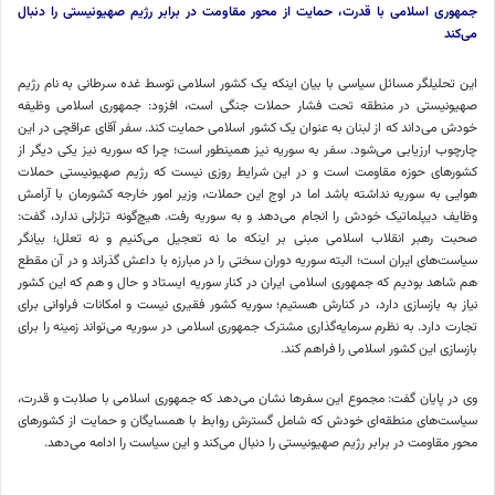
جمهوری اسلامی با قدرت، حمایت از محور مقاومت در برابر رژیم صهیونیستی را دنبال
می‌کند
این تحلیلگر مسائل سیاسی با بیان اینکه یک کشور اسلامی توسط غده سرطانی به نام رژیم
صهیونیستی در منطقه تحت فشار حملات جنگی است، افزود: جمهوری اسلامی وظیفه
خودش می‌داند که از لبنان به عنوان یک کشور اسلامی حمایت کند. سفر آقای عراقچی در این
چارچوب ارزیابی می‌شود. سفر به سوریه نیز همینطور است؛ چرا که سوریه نیز یکی دیگر از
کشورهای حوزه مقاومت است و در این شرایط روزی نیست که رژیم صهیونیستی حملات
هوایی به سوریه نداشته باشد اما در اوج این حملات، وزیر امور خارجه کشورمان با آرامش
وظایف دیپلماتیک خودش را انجام می‌دهد و به سوریه رفت. هیچ‌گونه تزلزلی ندارد، گفت:
صحبت رهبر انقلاب اسلامی مبنی بر اینکه ما نه تعجیل می‌کنیم و نه تعلل؛ بیانگر
سیاست‌های ایران است؛ البته سوریه دوران سختی را در مبارزه با داعش گذراند و در آن مقطع
هم شاهد بودیم که جمهوری اسلامی ایران در کنار سوریه ایستاد و حال و هم که این کشور
نیاز به بازسازی دارد، در کنارش هستیم؛ سوریه کشور فقیری نیست و امکانات فراوانی برای
تجارت دارد. به نظرم سرمایه‌گذاری مشترک جمهوری اسلامی در سوریه می‌تواند زمینه را برای
بازسازی این کشور اسلامی را فراهم کند.
وی در پایان گفت: مجموع این سفرها نشان می‌دهد که جمهوری اسلامی با صلابت و قدرت،
سیاست‌های منطقه‌ای خودش که شامل گسترش روابط با همسایگان و حمایت از کشورهای
محور مقاومت در برابر رژیم صهیونیستی را دنبال می‌کند و این سیاست را ادامه می‌دهد.