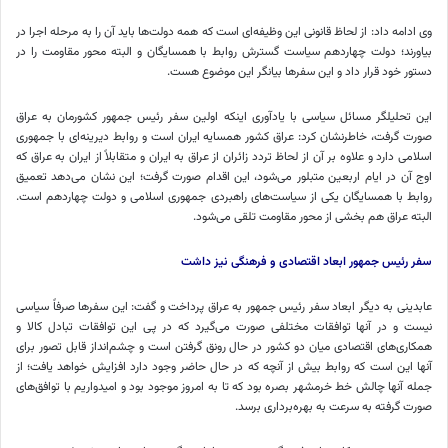
وی ادامه داد: از لحاظ قانونی این وظیفه‌ای است که همه دولت‌ها باید آن را به مرحله اجرا در
بیاورند؛ دولت چهاردهم سیاست گسترش روابط با همسایگان و البته محور مقاومت را در
دستور خود قرار داد و این سفرها بیانگر این موضوع هست.
این تحلیلگر مسائل سیاسی با یادآوری اینکه اولین سفر رئیس جمهور کشورمان به عراق
صورت گرفت، خاطرنشان کرد: عراق کشور همسایه ایران است و روابط دیرینه‌ای با جمهوری
اسلامی دارد و علاوه بر آن از لحاظ تردد زائران از عراق به ایران و متقابلاً از ایران به عراق که
اوج آن در ایام اربعین متبلور می‌شود، این اقدام صورت گرفت؛ این نشان می‌دهد تعمیق
روابط با همسایگان یکی از سیاست‌های راهبردی جمهوری اسلامی و دولت چهاردهم است.
البته عراق هم بخشی از محور مقاومت تلقی می‌شود.
سفر رئیس جمهور ابعاد اقتصادی و فرهنگی نیز داشت
عابدینی به دیگر ابعاد سفر رئیس جمهور به عراق پرداخت و گفت: این سفرها صرفاً سیاسی
نیست و در آنها توافقات مختلفی صورت می‌گیرد که در پی این توافقات تبادل کالا و
همکاری‌های اقتصادی میان دو کشور در حال رونق گرفتن است و چشم‌انداز قابل تصور برای
آنها این است که روابط بیش از آنچه که در حال حاضر وجود دارد افزایش خواهد یافت؛ از
جمله آنها چالش خط خرمشهر بصره بود که تا به امروز موجود بود و امیدواریم با توافق‌های
صورت گرفته به سرعت به بهره‌برداری برسد.