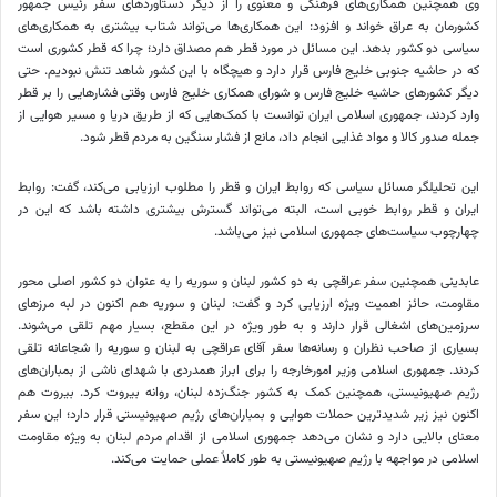
وی همچنین همکاری‌های فرهنگی و معنوی را از دیگر دستاوردهای سفر رئیس جمهور
کشورمان به عراق خواند و افزود: این همکاری‌ها می‌تواند شتاب بیشتری به همکاری‌های
سیاسی دو کشور بدهد. این مسائل در مورد قطر هم مصداق دارد؛ چرا که قطر کشوری است
که در حاشیه جنوبی خلیج فارس قرار دارد و هیچگاه با این کشور شاهد تنش نبودیم. حتی
دیگر کشورهای حاشیه خلیج فارس و شورای همکاری خلیج فارس وقتی فشارهایی را بر قطر
وارد کردند، جمهوری اسلامی ایران توانست با کمک‌هایی که از طریق دریا و مسیر هوایی از
جمله صدور کالا و مواد غذایی انجام داد، مانع از فشار سنگین به مردم قطر شود.
این تحلیلگر مسائل سیاسی که روابط ایران و قطر را مطلوب ارزیابی می‌کند، گفت: روابط
ایران و قطر روابط خوبی است، البته می‌تواند گسترش بیشتری داشته باشد که این در
چهارچوب سیاست‌های جمهوری اسلامی نیز می‌باشد.
عابدینی همچنین سفر عراقچی به دو کشور لبنان و سوریه را به عنوان دو کشور اصلی محور
مقاومت، حائز اهمیت ویژه ارزیابی کرد و گفت: لبنان و سوریه هم اکنون در لبه مرزهای
سرزمین‌های اشغالی قرار دارند و به طور ویژه در این مقطع، بسیار مهم تلقی می‌شوند.
بسیاری از صاحب نظران و رسانه‌ها سفر آقای عراقچی به لبنان و سوریه را شجاعانه تلقی
کردند. جمهوری اسلامی وزیر امورخارجه را برای ابراز همدردی با شهدای ناشی از بمباران‌های
رژیم صهیونیستی، همچنین کمک به کشور جنگ‌زده لبنان، روانه بیروت کرد. بیروت هم
اکنون نیز زیر شدیدترین حملات هوایی و بمباران‌های رژیم صهیونیستی قرار دارد؛ این سفر
معنای بالایی دارد و نشان می‌دهد جمهوری اسلامی از اقدام مردم لبنان به ویژه مقاومت
اسلامی در مواجهه با رژیم صهیونیستی به طور کاملاً عملی حمایت می‌کند.