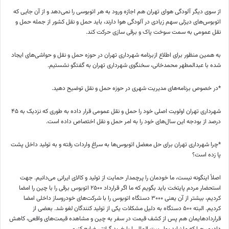
از سوی دیگر آلودگی هوای تهران هم اجازه ورود به هر اتوبوسی را نمی‌دهد و از آن جایی که
اتوبوس‌های دیزلی سهم زیادی در آلودگی هوا دارند، باید حمل و نقل کشور از جمله حمل و
نقل عمومی به سمت سوخت پاک و برقی سازی حرکت کند.
به همین منظور برای اطلاع ازبرنامه شهرداری تهران در حوزه حمل و نقل و حواشی‌های ایجاد
شده با عبدالمطهر محمدخانی، سخنگوی شهرداری تهران به گفتگو نشستیم.
*در خصوص برنامه‌های مدیریت شهری در حوزه حمل و نقل توضیح دهید.
شهرداری تهران اولویت اصلی خود را حمل و نقل عمومی قرار داده به طوری که نزدیک به ۴۵
درصد از بودجه این سال‌های خود را به امر حمل و نقل اختصاص داده است.
*چرا شهرداری تهران برای حل معضل اتوبوس‌ها به سراغ واردات رفته و به تولید داخل پشت
پا زده است؟
اصلاً اینگونه نیست، ما خودمان را پرچمدار حمایت از تولید و کالای ایرانی می‌دانیم. جهت
استحضار مردم پایتخت باید بگویم که ما اگر قرارداد ۲۵۰۰ اتوبوس برقی را با چین را امضا
کردیم، بیشتر از آن یعنی ۳۰۰۰ دستگاه اتوبوس را با شرکت‌های خودروساز داخلی امضا
کردیم. البته ۵۰۰ دستگاه به دلیل مشکلات یکی از تولید کنندگان لغو شد. بعضی از
قراردادهایمان هم پس از کشف قیمت در سفر به چین و مشاهده قیمت‌های واقعی، کاهش
دادیم، چرا که ما نباید پول بیت المال را با خرید گرانتر، ضایع کنیم.