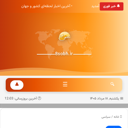
 خبری هشت صبح خوش آمدید
• آخرین اخبار لحظه‌ای کشور و جهان
🔔 خبر فوری
8sobh.ir
☰
👤
🔍
📅 یکشنبه, ۱۸ مرداد ۱۴۰۵
🕐 آخرین بروزرسانی: 12:03
خانه
/
سیاسی