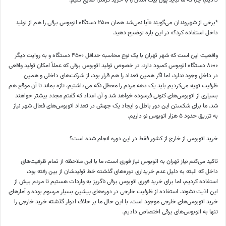
*برخی از شهروندان می‌گویند «آیا نمی‌شد همان ۲۵۰۰ دستگاه اتوبوس برقی را هم از تولید
داخل استفاده کرد؟» در این باره توضیح دهید.
واقعیت این است که شهر تهران با یک نوع محاسبه حداقل ۴۵۰۰ دستگاه و به روایت دیگر
۸۰۰۰ دستگاه اتوبوس کمبود دارد، در خصوص تولید اتوبوس برقی که عملاً امکان تولید واقعی
در داخل وجود ندارد، اما اگر همین تعداد را هم قرار بود، از شرکت‌های داخلی و همین
ظرفیت تهیه می‌کردیم باید یک دهه مردم را معطل نگه می‌داشتیم، تازه بماند تا آن موقع هم
بسیاری از اتوبوس‌های کنونی فرسوده خواهد شد و آن اعداد که گفتم مجدد بیشتر خواهند
شد. ما برای شکستن این دور باطل و ایجاد یک جهش در تعداد اتوبوس‌های فعال شهر نیاز
به تزریق حدود ۵ هزار اتوبوس نو داریم.
خرید اتوبوس از خارج از کشور فقط در این دوره انجام شده است؟
تاکید می‌کنم نیاز تهران به اتوبوس نیاز فوری است، ما با این ملاحظه از تمام ظرفیت‌های
داخل که البته به دلیل عدم خریداری دوره‌های گذشته خط تولیدشان از بین رفته بود،
استفاده کردیم، اما برای خرید فوری اتوبوس برقی ناگریز به واردات هستیم تا مردم بیش از
این اذیت نشوند. استفاده از ظرفیت خارجی در دوره‌های پیشین بسیار مرسوم بوده و آمار‌های
خرید اتوبوس‌های خارجی موجود است. با این حال ما بر خلاف ادوار گذشته خرید خارجی را
تنها به اتوبوس‌های برقی اختصاص دادیم.