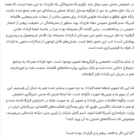
در خصوص بخش دوم سوال باید بگویم که محرمانگی یک قرارداد به این معنا نیست که همه
در یک جای مخفی به دور از هرگونه وسایل ارتباط جمعی و رسانه‌ای دور هم جمع شده باشند،
بلکه طبق توافق و خواسته طرفین قراداد برای مصون ماندن از تبعات تحریم‌هایی ظالمانه
آمریکا، عدم افشای عمومی مفاد قرارداد بود، منظور از محرمانه‌گی در حقیقت پرهیز از انتشار
عمومی در رسانه‌هاست. برخی گفتند اگر محرمانه بوده چرا در جلسه امضا قراداد عکس
گرفتید! به نظر می‌رسد تصور این دوستان از قراداد محرمانه یک اقدام غیرمعمول و زیرمیزی و
یواشکی است! خب این تصور غلط است. بخش‌های قابل توجهی از مذاکرات منتهی به قراداد
از طرف ما فیلم‌برداری شده است.
از تمام مذاکرات تخصصی و کارگروه‌ها تصویر موجود است. خود قراداد هم که به مراجع
ذیصلاح داخلی داده شده و بانک مرکزی، وزارت‌خانه‌های اقتصاد، صمت، نفت و امورخارجه
هم در جریان این قراداد قرار گرفته‌اند.
اما این که تصویر لحظه امضا قراداد به چه صورت منتشر شده هم به دنبال آن هستیم. این
امر از سوی ما و چینی‌ها صورت نگرفته است. اما اینکه فردی که مدعی خبرنگاری تحقیقی
است چگونه اطلاعات جزئی قراداد و تصویر آن به صورت یکجا در اختیارش قرارگذاشته شده و
او هم با هشتک انگلیسی طوری که برای رصدگران فعالیت‌های اقتصادی بین‌المللی ایران در
وزارت خزانه‌داری آمریکا افشا شود، اسم کامل شرکت را پایین متن دیکته شده‌اش می‌نویسد،
موضوعی که دستگاه‌های امنیتی به آن ورود کنند؟
*آیا این کار به قصد برهم زدن قرارداد بوده است؟