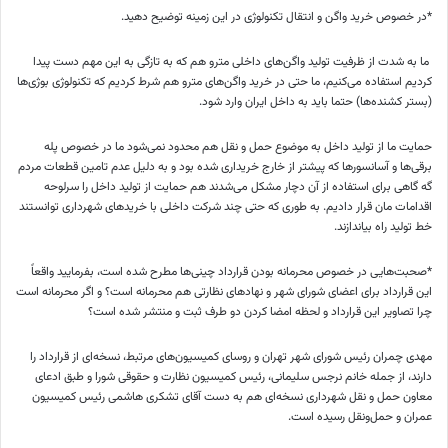
*در خصوص خرید واگن و انتقال تکنولوژی در این زمینه توضیح دهید.
ما به شدت از ظرفیت تولید واگن‌های داخلی مترو هم که به تازگی به این مهم دست پیدا
کردیم استفاده می‌کنیم، ما حتی در خرید واگن‌های مترو هم شرط کردیم که تکنولوژی بوژی‌ها
(بستر کشنده‌ها) حتما باید به داخل ایران وارد شود.
حمایت ما از تولید داخل به موضوع حمل و نقل هم محدود نمی‌شود ما در خصوص پله
برقی‌ها و آسانسور‌ها که پیشتر از خارج خریداری شده بود و به دلیل عدم تامین قطعات مردم
گه گاهی برای استفاده از آن دچار مشکل می‌شدند هم حمایت از تولید داخل را سرلوحه
اقدامات مان قرار دادیم. به طوری که حتی چند شرکت داخلی با خرید‌های شهرداری توانستند
خط تولید راه بیاندازند.
*صحبت‌هایی در خصوص محرمانه بودن قرارداد چینی‌ها مطرح شده است، بفرمایید واقعاً
این قرارداد برای اعضای شورای شهر و نهاد‌های نظارتی هم محرمانه است؟ و اگر محرمانه است
چرا تصاویر این قرارداد و لحظه امضا کردن دو طرف ثبت و منتشر شده است؟
مهدی چمران رئیس شورای شهر تهران و روسای کمیسیون‌های مرتبط، نسخه‌ای از قرارداد را
دارند، از جمله خانم نرجس سلیمانی، رئیس کمیسیون نظارت و حقوقی شورا و طبق ادعای
معاون حمل و نقل شهرداری نسخه‌ای هم به دست آقای تشکری هاشمی رئیس کمیسیون
عمران و حمل‌ونقل رسیده است.