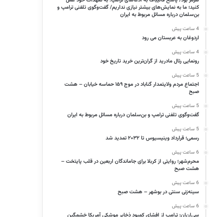
هرمز بود/ پاسخ قالیباف به ادعاهای ترامپ: به تعهدات‌ خود عمل
کنید؛ ما به نمایش‌های بیشتر نیازی نداریم/ گفت‌وگوی تلفنی ترامپ و
بن‌سلمان درباره مسائل مربوط به ایران
4 ساعت پیش
اردوغان به عربستان می رود
4 ساعت پیش
رونمایی رئال مادرید از گران‌ترین خرید تاریخ خود
5 ساعت پیش
اجتماع مردم ولایتمدار گناباد در موج ۱۵۹ حماسه خیابان – هشت
صبح
5 ساعت پیش
گفت‌وگوی تلفنی ترامپ و بن‌سلمان درباره مسائل مربوط به ایران
5 ساعت پیش
رسمی؛ قرارداد وینیسیوس تا ۲۰۳۲ تمدید شد
6 ساعت پیش
محرم‌شهر؛ روایتی از کربلا برای جاماندگان اربعین در قلب پایتخت –
هشت صبح
6 ساعت پیش
سینه‌زنی سنتی در بوشهر – هشت صبح
6 ساعت پیش
سی‌ان‌ان: ترامپ از افشای کمبود ذخایر موشکی آمریکا خشمگین