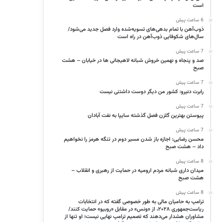
است
6 ساعت پیش
ذوب‌آهن با تمام بدهی‌های تسویه‌شده وارد فصل جدید می‌شود/
سال‌های شکوفایی ذوب‌آهن در راه است
7 ساعت پیش
صد و پنجاه و نهمین خروش شبانه لاهیجانی ها در خیابان – هشت
صبح
7 ساعت پیش
رابرت دنیرو: کشور من دیگر دوست داشتنی نیست
7 ساعت پیش
پیوستن بهترین گلزن فصل گذشته سایپا به نفت آبادان
7 ساعت پیش
محسن رضایی: اجازه باز شدن مسیر دوم در تنگه هرمز را نخواهیم
داد – هشت صبح
8 ساعت پیش
میدان داری شبانه مردم ارومیه در حمایت از رهبری و انقلاب –
هشت صبح
8 ساعت پیش
ترامپ به حامیان مالی به طور خصوصی گفته که در انتخابات
ریاست‌جمهوری ۲۰۲۸، از «ونس» در مقابل «روبیو» حمایت کنند/
مشاوران هشدار می‌دهند که تصمیم ترامپ نهایی نیست؛ او تنها از