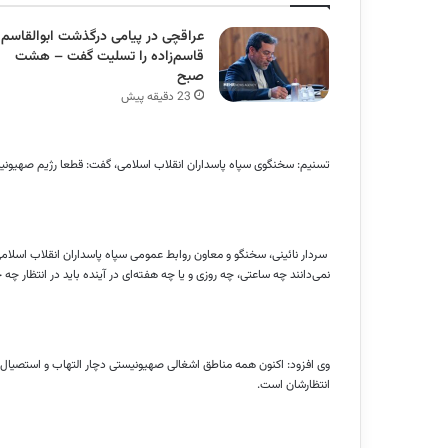
عراقچی در پیامی درگذشت ابوالقاسم
قاسم‌زاده را تسلیت گفت – هشت
صبح
23 دقیقه پیش
تسنیم: سخنگوی سپاه پاسداران انقلاب اسلامی، گفت: قطعا رژیم صهیونیس
سردار نائینی، سخنگو و معاون روابط عمومی سپاه پاسداران انقلاب اسلام
نمی‌دانند چه ساعتی، چه روزی و یا چه هفته‌ای در آینده باید در انتظار چه 
وی افزود: اکنون همه مناطق اشغالی صهیونیستی دچار التهاب و استصیال 
انتظارشان است.