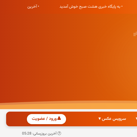
• به پایگاه خبری هشت صبح خوش آمدید
• آخرین اخب
سرویس عکس ▾
👤
ورود / عضویت
🕐 آخرین بروزرسانی: 05:28