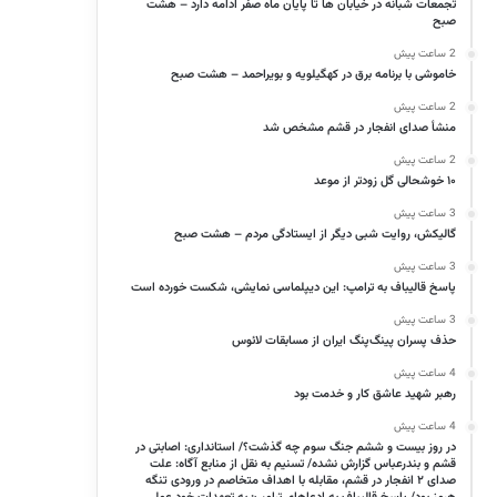
تجمعات شبانه در خیابان ها تا پایان ماه صفر ادامه دارد – هشت
صبح
2 ساعت پیش
خاموشی با برنامه برق در کهگیلویه و بویراحمد – هشت صبح
2 ساعت پیش
منشأ صدای انفجار در قشم مشخص شد
2 ساعت پیش
۱۰ خوشحالی گل زودتر از موعد
3 ساعت پیش
گالیکش، روایت شبی دیگر از ایستادگی مردم – هشت صبح
3 ساعت پیش
پاسخ قالیباف به ترامپ: این دیپلماسی نمایشی، شکست خورده است
3 ساعت پیش
حذف پسران پینگ‌پنگ ایران از مسابقات لائوس
4 ساعت پیش
رهبر شهید عاشق کار و خدمت بود
4 ساعت پیش
در روز بیست و ششم جنگ سوم چه گذشت؟/ استانداری: اصابتی در
قشم و بندرعباس گزارش نشده/ تسنیم به نقل از منابع آگاه: علت
صدای ۲ انفجار در قشم، مقابله با اهداف متخاصم در ورودی تنگه