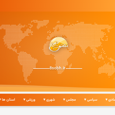
8sobh.ir
ادی ▾
سیاسی ▾
مجلس ▾
شهری ▾
ورزشی ▾
استان ها ▾