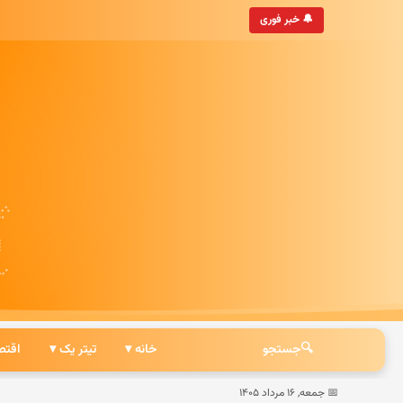
🔔 خبر فوری
🔍
جستجو
خانه ▾
تیتر یک ▾
اقتص
📅 جمعه, ۱۶ مرداد ۱۴۰۵