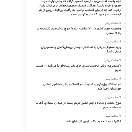
درام رقابت لذت می‌برد/ ترامپ تصمیم گرفته که ونس وارث حزب
جمهوری‌خواه باشد/ عملکرد ضعیف جمهوری‌خواهان می‌تواند رقبا را
ترغیب کند که در برابر انتخاب ترامپ، به رقابت بپردازند/ روبیو از هر
گونه بحث در مورد ۲۰۲۸ رویگردان است
8 ساعت پیش
وضعیت جوی کشور در ۷۲ ساعت آینده/ موج بارش‌های تابستانه در
راه ۱۱ استان
8 ساعت پیش
ورود ممنوع بازیکن به استقلال/ وصال پورعلی‌گنجی و منصوریان
منتفی شد؟
9 ساعت پیش
«کشمیری»؛ وقتی برچسب‌سازی جای نقد رسانه‌ای را می‌گیرد – هشت
صبح
9 ساعت پیش
دو دستگاه بیل‌بکهو به اداره آب و فاضلاب بندر ماهشهر استان
خوزستان اهدا شد
9 ساعت پیش
موج یکصد و پنجاه و نهم حضور مردم رشت در میدان شهدای ذهاب
– هشت صبح
9 ساعت پیش
کالابرگ مرداد حدود ۴۰‌ میلیون نفر شارژ شد