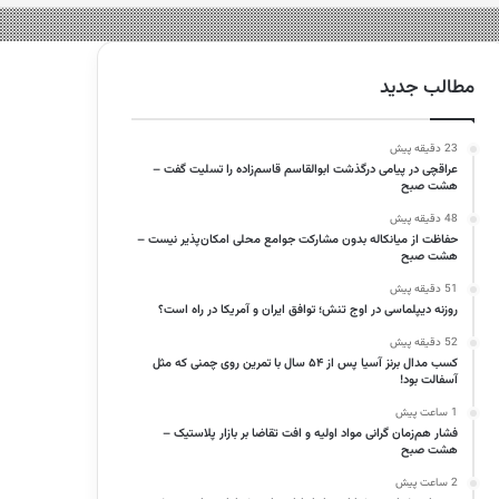
مطالب جدید
23 دقیقه پیش
عراقچی در پیامی درگذشت ابوالقاسم قاسم‌زاده را تسلیت گفت –
هشت صبح
48 دقیقه پیش
حفاظت از میانکاله بدون مشارکت جوامع محلی امکان‌پذیر نیست –
هشت صبح
51 دقیقه پیش
روزنه دیپلماسی در اوج تنش؛ توافق ایران و آمریکا در راه است؟
52 دقیقه پیش
کسب مدال برنز آسیا پس از ۵۴ سال با تمرین روی چمنی که مثل
آسفالت بود!
1 ساعت پیش
فشار هم‌زمان گرانی مواد اولیه و افت تقاضا بر بازار پلاستیک –
هشت صبح
2 ساعت پیش