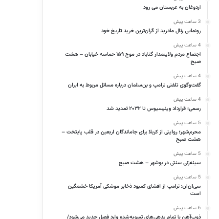
اردوغان به عربستان می رود
3 ساعت پیش
رونمایی رئال مادرید از گران‌ترین خرید تاریخ خود
4 ساعت پیش
اجتماع مردم ولایتمدار گناباد در موج ۱۵۹ حماسه خیابان – هشت
صبح
4 ساعت پیش
گفت‌وگوی تلفنی ترامپ و بن‌سلمان درباره مسائل مربوط به ایران
4 ساعت پیش
رسمی؛ قرارداد وینیسیوس تا ۲۰۳۲ تمدید شد
5 ساعت پیش
محرم‌شهر؛ روایتی از کربلا برای جاماندگان اربعین در قلب پایتخت –
هشت صبح
5 ساعت پیش
سینه‌زنی سنتی در بوشهر – هشت صبح
5 ساعت پیش
سی‌ان‌ان: ترامپ از افشای کمبود ذخایر موشکی آمریکا خشمگین
است
6 ساعت پیش
ذوب‌آهن با تمام بدهی‌های تسویه‌شده وارد فصل جدید می‌شود/