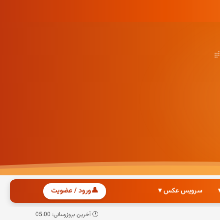
سرویس عکس ▾
👤
ورود / عضویت
🕐 آخرین بروزرسانی: 05:00