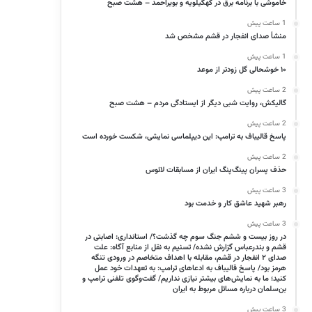
خاموشی با برنامه برق در کهگیلویه و بویراحمد – هشت صبح
1 ساعت پیش
منشأ صدای انفجار در قشم مشخص شد
1 ساعت پیش
۱۰ خوشحالی گل زودتر از موعد
2 ساعت پیش
گالیکش، روایت شبی دیگر از ایستادگی مردم – هشت صبح
2 ساعت پیش
پاسخ قالیباف به ترامپ: این دیپلماسی نمایشی، شکست خورده است
2 ساعت پیش
حذف پسران پینگ‌پنگ ایران از مسابقات لائوس
3 ساعت پیش
رهبر شهید عاشق کار و خدمت بود
3 ساعت پیش
در روز بیست و ششم جنگ سوم چه گذشت؟/ استانداری: اصابتی در
قشم و بندرعباس گزارش نشده/ تسنیم به نقل از منابع آگاه: علت
صدای ۲ انفجار در قشم، مقابله با اهداف متخاصم در ورودی تنگه
هرمز بود/ پاسخ قالیباف به ادعاهای ترامپ: به تعهدات‌ خود عمل
کنید؛ ما به نمایش‌های بیشتر نیازی نداریم/ گفت‌وگوی تلفنی ترامپ و
بن‌سلمان درباره مسائل مربوط به ایران
3 ساعت پیش