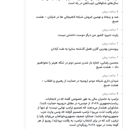
سال‌های شکوفایی ذوب‌آهن در راه است
6 ساعت پیش
صد و پنجاه و نهمین خروش شبانه لاهیجانی ها در خیابان – هشت
صبح
7 ساعت پیش
رابرت دنیرو: کشور من دیگر دوست داشتنی نیست
7 ساعت پیش
پیوستن بهترین گلزن فصل گذشته سایپا به نفت آبادان
7 ساعت پیش
محسن رضایی: اجازه باز شدن مسیر دوم در تنگه هرمز را نخواهیم
داد – هشت صبح
7 ساعت پیش
میدان داری شبانه مردم ارومیه در حمایت از رهبری و انقلاب –
هشت صبح
8 ساعت پیش
ترامپ به حامیان مالی به طور خصوصی گفته که در انتخابات
ریاست‌جمهوری ۲۰۲۸، از «ونس» در مقابل «روبیو» حمایت کنند/
مشاوران هشدار می‌دهند که تصمیم ترامپ نهایی نیست؛ او تنها از
درام رقابت لذت می‌برد/ ترامپ تصمیم گرفته که ونس وارث حزب
جمهوری‌خواه باشد/ عملکرد ضعیف جمهوری‌خواهان می‌تواند رقبا را
ترغیب کند که در برابر انتخاب ترامپ، به رقابت بپردازند/ روبیو از هر
گونه بحث در مورد ۲۰۲۸ رویگردان است