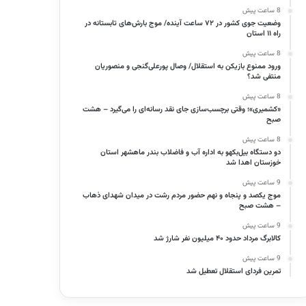
8 ساعت پیش
وضعیت جوی کشور در ۷۲ ساعت آینده/ موج بارش‌های تابستانه در
راه ۱۱ استان
8 ساعت پیش
ورود ممنوع بازیکن به استقلال/ وصال پورعلی‌گنجی و منصوریان
منتفی شد؟
8 ساعت پیش
«کشمیری»؛ وقتی برچسب‌سازی جای نقد رسانه‌ای را می‌گیرد – هشت
صبح
8 ساعت پیش
دو دستگاه بیل‌بکهو به اداره آب و فاضلاب بندر ماهشهر استان
خوزستان اهدا شد
9 ساعت پیش
موج یکصد و پنجاه و نهم حضور مردم رشت در میدان شهدای ذهاب
– هشت صبح
9 ساعت پیش
کالابرگ مرداد حدود ۴۰‌ میلیون نفر شارژ شد
9 ساعت پیش
تمرین فردای استقلال تعطیل شد