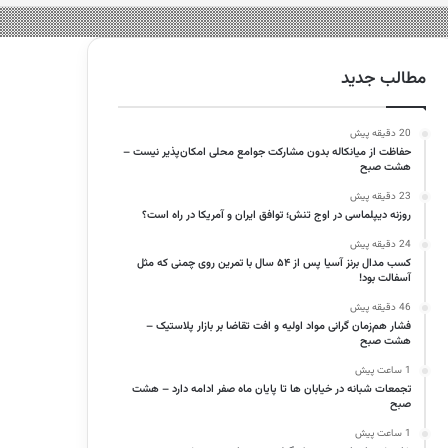
مطالب جدید
20 دقیقه پیش
حفاظت از میانکاله بدون مشارکت جوامع محلی امکان‌پذیر نیست –
هشت صبح
23 دقیقه پیش
روزنه دیپلماسی در اوج تنش؛ توافق ایران و آمریکا در راه است؟
24 دقیقه پیش
کسب مدال برنز آسیا پس از ۵۴ سال با تمرین روی چمنی که مثل
آسفالت بود!
46 دقیقه پیش
فشار هم‌زمان گرانی مواد اولیه و افت تقاضا بر بازار پلاستیک –
هشت صبح
1 ساعت پیش
تجمعات شبانه در خیابان ها تا پایان ماه صفر ادامه دارد – هشت
صبح
1 ساعت پیش