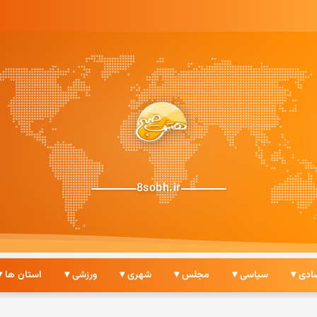
8sobh.ir
ادی ▾
سیاسی ▾
مجلس ▾
شهری ▾
ورزشی ▾
استان ها ▾