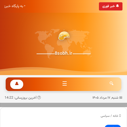
• به پایگاه خب
🔔 خبر فوری
8sobh.ir
☰
👤
🔍
📅 شنبه, ۱۷ مرداد ۱۴۰۵
🕐 آخرین بروزرسانی: 14:22
خانه
/
سیاسی