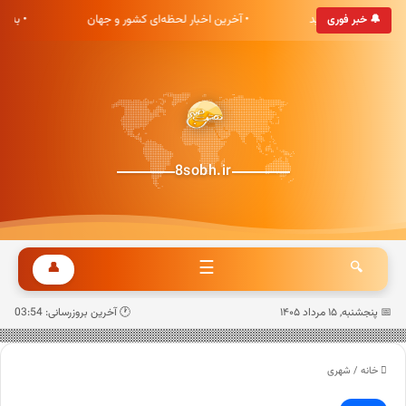
 هشت صبح خوش آمدید
• آخرین اخبار لحظه‌ای کشور و جهان
• به‌
🔔 خبر فوری
8sobh.ir
☰
👤
🔍
📅 پنجشنبه, ۱۵ مرداد ۱۴۰۵
🕐 آخرین بروزرسانی: 03:54
خانه
/
شهری