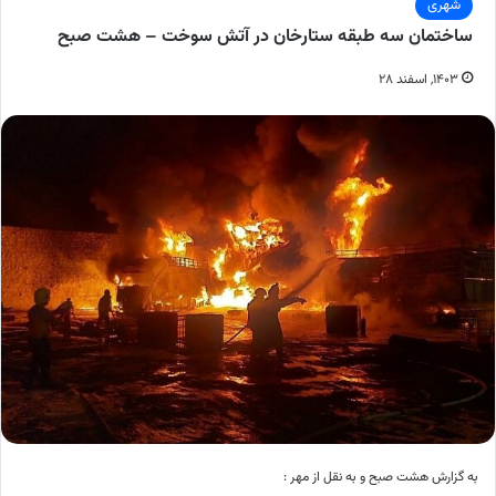
شهری
ساختمان سه طبقه ستارخان در آتش سوخت – هشت صبح
۱۴۰۳, اسفند ۲۸
به گزارش هشت صبح و به نقل از مهر :