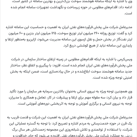
وی با اشاره به اینکه سامانه هوشمند سوخت بزرگ‌ترین و بهترین سامانه در کشور است،
ادامه داد: اقدام‌های مطلوبی در حوزه زیرساخت و نگهداشت تجهیزات سامانه انجام شده
است.
مدیرعامل شرکت ملی پخش فرآورده‌های نفتی ایران به اهمیت و حساسیت این سامانه اشاره
کرد و گفت: توزیع روزانه ۲۶۰ میلیون لیتر توزیع سوخت، ۱۲۵ میلیون لیتر بنزین و ۶۰ میلیون
لیتر نفت‌گاز در بخش حمل و نقل
ازسوی
این سامانه مدیریت می‌شود، ازاین‌رو به‌منظور ارتقا و
پایداری این سامانه نباید از هیچ کوششی دریغ کرد.
ویس‌کرمی با اشاره به اینکه اقدام‌های مطلوبی در زمینه ارتقای ساختار سازمانی در شرکت
ملی پخش فرآورده‌های نفتی ایران انجام شده است، افزود: با پیگیری و اتفاق نظر، ساختار
جدید سامانه هوشمند سوخت ابلاغ‌شده و در حال پیاده‌سازی است، ضمن اینکه به بخش
امنیتی توجه ویژه شده است.
وی همچنین توجه ویژه به نیروی انسانی به‌عنوان بالاترین سرمایه هر سازمان را مورد تأکید
قرار داد و بیان کرد: سه مقوله مهم برای ارتقا و پیشرفت در کار، تعامل و همکاری با مدیران،
توجه به نیروی انسانی و برگزاری آموزش و توجه به اثربخشی دوره‌های آموزشی است.
مدیرعامل شرکت ملی پخش فرآورده‌های نفتی ایران به اهمیت این شرکت و قدمت قریب به
یک قرن در حوزه خدمت‌رسانی به مردم اشاره و تصریح کرد: با توجه به گستره عملیاتی این
شرکت، با استفاده از توانمندی و تلاش شبانه‌روزی این مجموعه زحمت‌کش هر سال برگ
زرینی به عملکرد شرکت ملی پخش فرآورده‌های نفتی افزوده می‌شود که جای
خداقوت
و