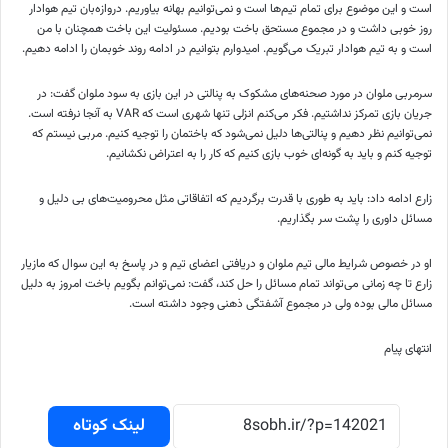
است و این موضوع برای تمام تیم‌ها است و نمی‌توانیم بهانه بیاوریم. دروازه‌بان تیم هوادار
روز خوبی داشت و در مجموع مستحق باخت بودیم. مسئولیت این باخت همچنان با من
است و به تیم هوادار تبریک می‌گویم. امیدوارم بتوانیم در ادامه روند خوبمان را ادامه دهیم.
سرمربی ملوان در مورد صحنه‌های مشکوک به پنالتی در این بازی به سود ملوان گفت: در
جریان بازی تمرکز نداشتیم. فکر می‌کنم انزلی تنها شهری است که VAR به آنجا نرفته است.
نمی‌توانیم نظر دهیم و پنالتی‌ها دلیل نمی‌شود که باختمان را توجیه کنیم. مربی نیستم که
توجیه کنم و باید به گونه‌ای خوب بازی کنیم که کار را به اعتراض نکشانیم.
زارع ادامه داد: باید به طوری با قدرت برگردیم که اتفاقاتی مثل محرومیت‌های بی دلیل و
مسائل داوری را پشت سر بگذاریم.
او در خصوص شرایط مالی تیم ملوان و دریافتی اعضای تیم و در پاسخ به این سوال که مازیار
زارع تا چه زمانی می‌تواند تمام مسائل را حل کند، گفت: نمی‌توانم بگویم باخت امروز به دلیل
مسائل مالی بوده ولی در مجموع آشفتگی ذهنی وجود داشته است.
انتهای پیام
لینک کوتاه