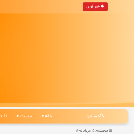
• به‌روزترین خبرگزاری ایرانی
🔔 خبر فوری
🔍
جستجو
خانه ▾
تیتر یک ▾
اقتص
📅 پنجشنبه, ۱۵ مرداد ۱۴۰۵