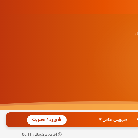
سرویس عکس ▾
👤
ورود / عضویت
🕐 آخرین بروزرسانی: 06:11