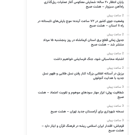
پایان انتظار ۲۰ ساله؛ شمارش معکوس آغاز عملیات ریل‌گذاری
راه‌آهن سبزوار – هشت صبح
2 ساعت پیش
وضعیت جوی کشور در ۷۲ ساعت آینده؛ موج بارش‌های تابستانه در
راه ۱۱ استان – هشت صبح
2 ساعت پیش
جدول زمانی قطع برق استان کرمانشاه در روز پنجشنبه ۱۵ مرداد
منتشر شد – هشت صبح
2 ساعت پیش
اشتباه محاسباتی شود، جنگ فرسایشی خواهیم داشت
2 ساعت پیش
برزیل در آستانه انقلابی بزرگ؛ کنار رفتن نسل طلایی و ظهور نسل
جدید با هدایت آنچلوتی
3 ساعت پیش
شفافیت پولی؛ ابزار مهار سودهای موهوم و تقویت اعتماد – هشت
صبح
3 ساعت پیش
نسخه شهرداری برای آرامستان جدید تهران – هشت صبح
3 ساعت پیش
قره‌باش: اقتدار ایران اسلامی ریشه در فرهنگ قرآن و ایثار دارد –
هشت صبح