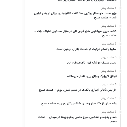
5 ساعت پیش
وزیر صمت خواستار پیگیری مشکلات کانتینرهای ایرانی در بندر کراچی
شد – هشت صبح
5 ساعت پیش
کشف دپوی غیرقانونی هزار قرص نان در منزل مسکونی اطراف اراک –
هشت صبح
5 ساعت پیش
سایپا با تمام ظرفیت در خدمت زائران اربعین است
5 ساعت پیش
اولین شلیک موشک کروز تاماهاوک ژاپن
5 ساعت پیش
توافق لایپزیگ و رئال برای انتقال دیومانده
5 ساعت پیش
افزایش ذخایر اجباری بانک‌ها در مسیر کنترل تورم – هشت صبح
6 ساعت پیش
رشد بیش از ۱۳۰ هزار واحدی شاخص کل بورس – هشت صبح
6 ساعت پیش
صد و پنجاه و هفتمین موج حضور بجنوردی‌ها در میدان – هشت
صبح