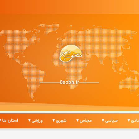
8sobh.ir
ادی ▾
سیاسی ▾
مجلس ▾
شهری ▾
ورزشی ▾
استان ها ▾