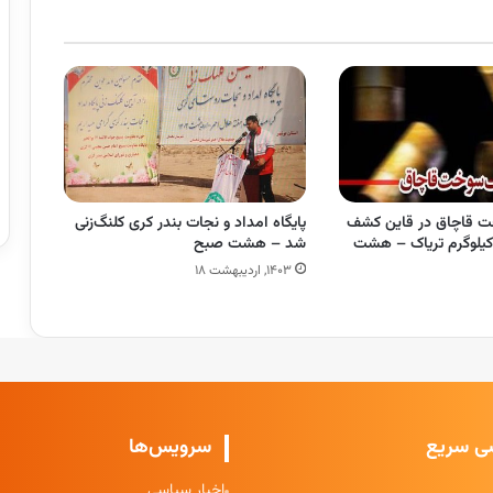
سوخت قاچاق در قاین کشف
پایگاه امداد و نجات بندر کری کلنگ‌زنی
د/کشف ۳۲ کیلوگرم تریاک – هشت
شد – هشت صبح
۱۴۰۳, اردیبهشت ۱۸
ی سریع
سرویس‌ها
اخبار سیاسی