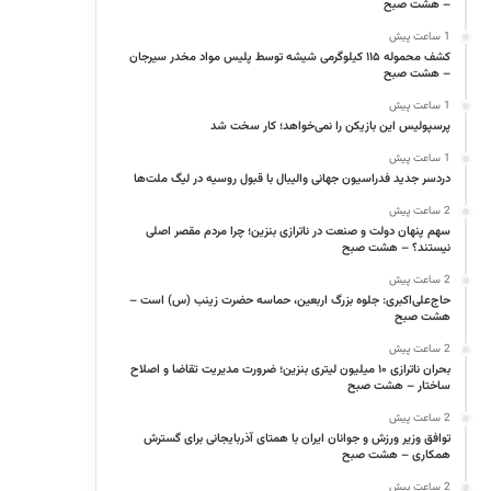
– هشت صبح
1 ساعت پیش
کشف محموله ۱۱۵ کیلوگرمی شیشه توسط پلیس مواد مخدر سیرجان
– هشت صبح
1 ساعت پیش
پرسپولیس این بازیکن را نمی‌خواهد؛ کار سخت شد
1 ساعت پیش
دردسر جدید فدراسیون جهانی والیبال با قبول روسیه در لیگ ملت‌ها
2 ساعت پیش
سهم پنهان دولت و صنعت در ناترازی بنزین؛ چرا مردم مقصر اصلی
نیستند؟ – هشت صبح
2 ساعت پیش
حاج‌علی‌اکبری: جلوه بزرگ اربعین، حماسه حضرت زینب (س) است –
هشت صبح
2 ساعت پیش
بحران ناترازی ۱۰ میلیون لیتری بنزین؛ ضرورت مدیریت تقاضا و اصلاح
ساختار – هشت صبح
2 ساعت پیش
توافق وزیر ورزش و جوانان ایران با همتای آذربایجانی برای گسترش
همکاری – هشت صبح
2 ساعت پیش