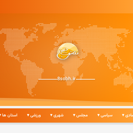
8sobh.ir
ادی ▾
سیاسی ▾
مجلس ▾
شهری ▾
ورزشی ▾
استان ها ▾