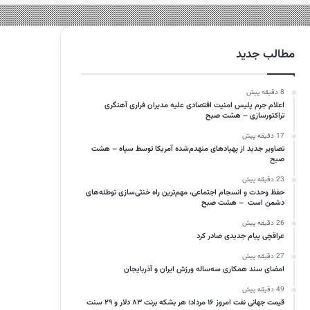
مطالب جدید
8 دقیقه پیش
اعلام جرم پلیس امنیت اقتصادی علیه مدیران فراری آهنگری
تراکتورسازی – هشت صبح
17 دقیقه پیش
تصاویر جدید از پهپادهای منهدم‌شده آمریکا توسط سپاه – هشت
صبح
23 دقیقه پیش
حفظ وحدت و انسجام اجتماعی، مهم‌ترین راه خنثی‌سازی توطئه‌های
دشمن است – هشت صبح
26 دقیقه پیش
عراقچی پیام جدیدی صادر کرد
27 دقیقه پیش
امضای سند همکاری سه‌ساله ورزش ایران و آذربایجان
49 دقیقه پیش
قیمت جهانی نفت امروز ۱۶ مرداد؛ هر بشکه برنت ۸۳ دلار و ۲۹ سنت