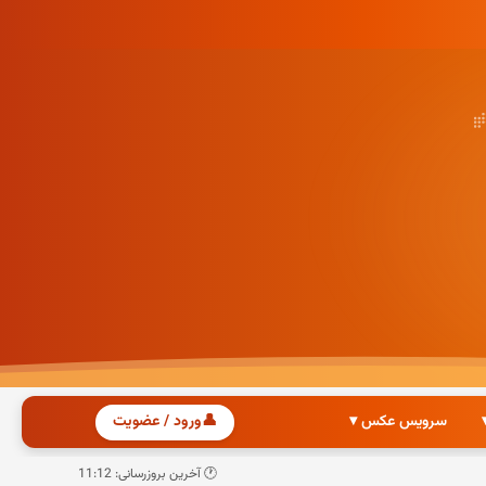
سرویس عکس ▾
👤
ورود / عضویت
🕐 آخرین بروزرسانی: 11:12