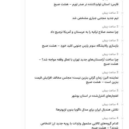
فارس؛ استان تولیدکننده در صدر تورم – هشت صبح
2 ساعت پیش
تیم جدید مجتبی جباری مشخص شد
2 ساعت پیش
چرا محمد صلاح ترکیه را به عربستان و آمریکا ترجیح داد
3 ساعت پیش
بازسازی پالایشگاه سوم پارس جنوبی کلید خورد – هشت صبح
3 ساعت پیش
چرا ساخت آرامستان‌های جدید تهران با تعلل وقفه مواجه شد؟ –
هشت صبح
3 ساعت پیش
نماینده البرز: زمان گرانی بنزین نیست؛ مجلس مخالف افزایش قیمت
بنزین است – هشت صبح
3 ساعت پیش
انفجارهای کنترل‌شده در استان بوشهر
4 ساعت پیش
تلاش هندبال ایران برای مدال ناگویا بدون لژیونرها!
4 ساعت پیش
کدام گروه‌های کالایی مشمول واردات با رویه جدید ارز اشخاص
شدند؟ – هشت صبح