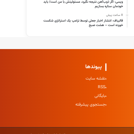
ویسی: اگر ذوب‌آهن نتیجه نگیرد، مسئولیتش با من است/ باید
خودمان ستاره بسازیم
8 ساعت پیش
قالیباف: انتشار اخبار جعلی توسط ترامپ یک استراتژی شکست
خورده است – هشت صبح
پیوندها
نقشه سایت
RSS
بایگانی
جستجوی پیشرفته