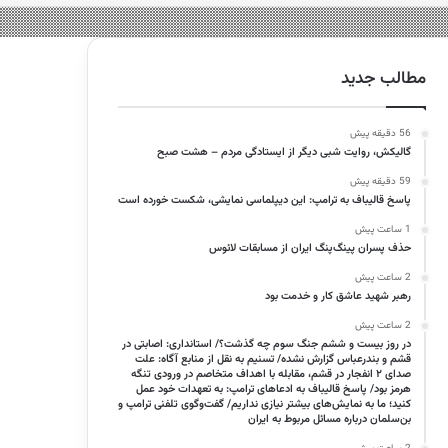
مطالب جدید
56 دقیقه پیش
گالیکش، روایت شبی دیگر از ایستادگی مردم – هشت صبح
59 دقیقه پیش
پاسخ قالیباف به ترامپ: این دیپلماسی نمایشی، شکست خورده است
1 ساعت پیش
حذف پسران پینگ‌پنگ ایران از مسابقات لائوس
2 ساعت پیش
رهبر شهید عاشق کار و خدمت بود
2 ساعت پیش
در روز بیست و ششم جنگ سوم چه گذشت؟/ استانداری: اصابتی در
قشم و بندرعباس گزارش نشده/ تسنیم به نقل از منابع آگاه: علت
صدای ۲ انفجار در قشم، مقابله با اهداف متخاصم در ورودی تنگه
هرمز بود/ پاسخ قالیباف به ادعاهای ترامپ: به تعهدات‌ خود عمل
کنید؛ ما به نمایش‌های بیشتر نیازی نداریم/ گفت‌وگوی تلفنی ترامپ و
بن‌سلمان درباره مسائل مربوط به ایران