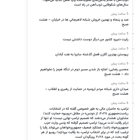
ذوب‌آهن با تمام بدهی‌های تسویه‌شده وارد فصل جدید می‌شود/
سال‌های شکوفایی ذوب‌آهن در راه است
5 ساعت پیش
صد و پنجاه و نهمین خروش شبانه لاهیجانی ها در خیابان – هشت
صبح
5 ساعت پیش
رابرت دنیرو: کشور من دیگر دوست داشتنی نیست
5 ساعت پیش
پیوستن بهترین گلزن فصل گذشته سایپا به نفت آبادان
5 ساعت پیش
محسن رضایی: اجازه باز شدن مسیر دوم در تنگه هرمز را نخواهیم
داد – هشت صبح
6 ساعت پیش
میدان داری شبانه مردم ارومیه در حمایت از رهبری و انقلاب –
هشت صبح
6 ساعت پیش
ترامپ به حامیان مالی به طور خصوصی گفته که در انتخابات
ریاست‌جمهوری ۲۰۲۸، از «ونس» در مقابل «روبیو» حمایت کنند/
مشاوران هشدار می‌دهند که تصمیم ترامپ نهایی نیست؛ او تنها از
درام رقابت لذت می‌برد/ ترامپ تصمیم گرفته که ونس وارث حزب
جمهوری‌خواه باشد/ عملکرد ضعیف جمهوری‌خواهان می‌تواند رقبا را
ترغیب کند که در برابر انتخاب ترامپ، به رقابت بپردازند/ روبیو از هر
گونه بحث در مورد ۲۰۲۸ رویگردان است