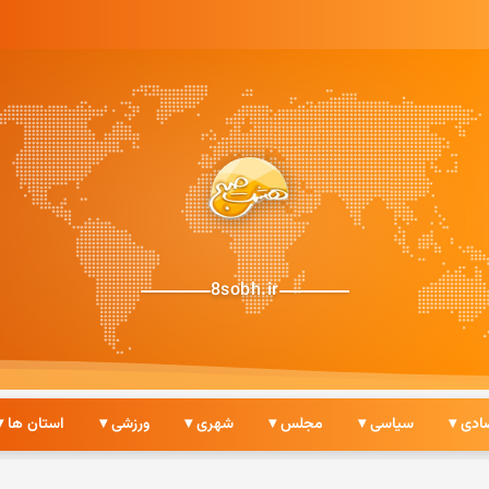
8sobh.ir
ادی ▾
سیاسی ▾
مجلس ▾
شهری ▾
ورزشی ▾
استان ها ▾