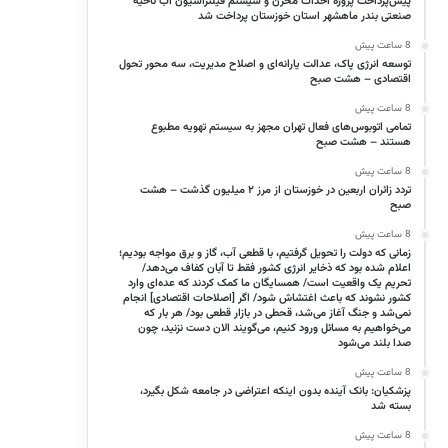
پیش‌پرداخت پروژه احداث مخزن و سیستم فیلتراسیون آب ناحیه
صنعتی بندر ماهشهر استان خوزستان پرداخت شد
8 ساعت پیش
توسعه انرژی پاک، عدالت یارانه‌ای و اصلاح مدیریت، سه محور تحول
اقتصادی – هشت صبح
8 ساعت پیش
تمامی اتوبوس‌های فعال تهران مجهز به سیستم تهویه مطبوع
هستند – هشت صبح
8 ساعت پیش
تردد زائران اربعین در خوزستان از مرز ۲ میلیون گذشت – هشت
صبح
8 ساعت پیش
زمانی که دولت را تحویل گرفتیم، با قطعی آب، گاز و برق مواجه بودیم؛
اعلام شده بود که ذخایر انرژی کشور فقط تا آبان کفاف می‌دهد/
تحریم یک واقعیت است/ همسایگان ما کمک کردند که عده‌ای وارد
کشور نشوند که باعث اغتشاش شود/ اگر [اصلاحات اقتصادی] انجام
نمی‌شد و جنگ آغاز می‌شد، قحطی در بازار قطعی بود/ هر بار که
می‌خواهیم به مسائل ورود کنیم، می‌گویند الان دست نزنید، چون
صدا بلند می‌شود
8 ساعت پیش
پزشکیان: بانک آینده بدون اینکه اعتراضی در جامعه شکل بگیرد،
بسته شد
8 ساعت پیش