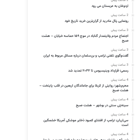
2 ساعت پیش
اردوغان به عربستان می رود
2 ساعت پیش
رونمایی رئال مادرید از گران‌ترین خرید تاریخ خود
3 ساعت پیش
اجتماع مردم ولایتمدار گناباد در موج ۱۵۹ حماسه خیابان – هشت
صبح
3 ساعت پیش
گفت‌وگوی تلفنی ترامپ و بن‌سلمان درباره مسائل مربوط به ایران
3 ساعت پیش
رسمی؛ قرارداد وینیسیوس تا ۲۰۳۲ تمدید شد
4 ساعت پیش
محرم‌شهر؛ روایتی از کربلا برای جاماندگان اربعین در قلب پایتخت –
هشت صبح
4 ساعت پیش
سینه‌زنی سنتی در بوشهر – هشت صبح
4 ساعت پیش
سی‌ان‌ان: ترامپ از افشای کمبود ذخایر موشکی آمریکا خشمگین
است
4 ساعت پیش