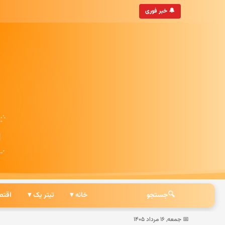
• به‌روزترین خبرگزاری ایرانی
🔔 خبر فوری
🔍
جستجو
خانه ▾
تیتر یک ▾
اقتص
📅 جمعه, ۱۶ مرداد ۱۴۰۵