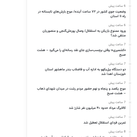
6 ساعت پیش
وضعیت جوی کشور در ۷۲ ساعت آینده/ موج بارش‌های تابستانه در
راه ۱۱ استان
6 ساعت پیش
ورود ممنوع بازیکن به استقلال/ وصال پورعلی‌گنجی و منصوریان
منتفی شد؟
7 ساعت پیش
«کشمیری»؛ وقتی برچسب‌سازی جای نقد رسانه‌ای را می‌گیرد – هشت
صبح
7 ساعت پیش
دو دستگاه بیل‌بکهو به اداره آب و فاضلاب بندر ماهشهر استان
خوزستان اهدا شد
7 ساعت پیش
موج یکصد و پنجاه و نهم حضور مردم رشت در میدان شهدای ذهاب
– هشت صبح
7 ساعت پیش
کالابرگ مرداد حدود ۴۰‌ میلیون نفر شارژ شد
7 ساعت پیش
تمرین فردای استقلال تعطیل شد
8 ساعت پیش