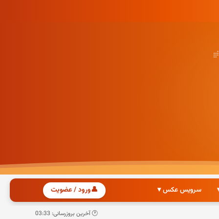
سرویس عکس ▾
👤
ورود / عضویت
🕐 آخرین بروزرسانی: 03:33