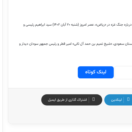
در حاشیه اجلاس اضطراری سران کشورهای عضو سازمان همکاری اسلامی درباره جنگ غزه در «ریاض»، عصر امروز (شنبه ۲۰ آبان ۱۴۰۲) سید ابراهیم رئیسی و
ان سعودی، «شیخ تمیم بن حمد آل ثانی» امیر قطر و رئیس جمهور سودان دیدار و
لینک کوتاه
لینکدین
اشتراک گذاری از طریق ایمیل