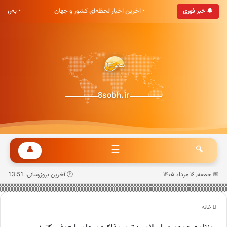
شت صبح خوش آمدید
• آخرین اخبار لحظه‌ای کشور و جهان
• به‌روز
🔔 خبر فوری
8sobh.ir
☰
👤
🔍
📅 جمعه, ۱۶ مرداد ۱۴۰۵
🕐 آخرین بروزرسانی: 13:51
خانه