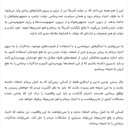
این را هم همه می‌دانند که بر دولت آمریکا نیز از درون و بیرون فشارهای زیادی وارد می‌شود
تا به طرف احیاء برجام نرود و همان سیاست ضدبرجامی دولت ترامپ و جمهوریخواهان را
ادامه بدهد. از درون، حزب جمهوریخواه و از بیرون، صهیونیست‌ها و رژیم صهیونیستی به
دولت بایدن فشار می‌آورند تا مانع بازگشت آمریکا به برجام و لغو تحریم‌ها شوند. خود بایدن و
دولت او هم ضعیفند و اراده‌ای که بتواند با فشارها مقابله جدی کند ندارند.
ما می‌توانیم با ابتکارهای دیپلماسی و با استفاده از فرصت‌های موجود، مذاکرات را به سوی
احیاء برجام به پیش ببریم و حتی از ضعف دولت بایدن نیز به نفع خودمان استفاده کنیم. ما
نباید اجازه بدهیم مخالفان ایران، از ضعف‌های طرف مقابل به نفع خودشان بهره‌برداری کنند
و باید تدبیری داشته باشیم که از این ضعف‌ها بهره‌برداری کنیم و مذاکرات برجامی را به نفع
ایران به نتیجه برسانیم.
بکار بستن چنین تدبیر و ابتکاری فقط از کسانی برمی‌آید که به اصل برجام اعتقاد داشته
باشند و به این نتیجه هم رسیده باشند که باید به نظر اکثریت مردم که خواهان رسیدن به
توافق‌ برجامی هستند احترام گذاشت و باید این واقعیت را درک کرد که بخش عمده
مشکلات کشور از تحریم‌هاست و با احیاء برجام و لغو تحریم‌ها برطرف خواهد شد.
کسانی که به اصل برجام اعتقاد ندارند و یا نمی‌خواهند به این واقعیت تن بدهند که احیاء
برجام و رفع تحریم‌ها می‌تواند بسیاری از مشکلات مردم را حل کند، نمی‌توانند مذاکرات
برجامی را به نتیجه برسانند.