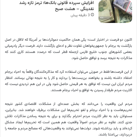
افزایش سپرده قانونی بانک‌ها؛ ترمز تازه رشد
نقدینگی – هشت صبح
3 دقیقه پیش
اکنون دو فرصت در اختیار است؛ یکی همان حاکمیت دموکرات‌ها بر آمریکا که لااقل در اصل
بازگشت به برجام با جمهوریخواهان تفاوت نظر و ادعای بازگشت دارند. فرصت دیگر پادرمیانی
بعضی کشورهای جنوب خلیج فارس ازجمله قطر است که درصدد هستند کاری کنند که
مذاکرات به نتیجه برسد و توافق حاصل شود.
از این فرصت‌ها فقط در صورتی می‌توان استفاده کرد که مذاکره‌کنندگان واقعاً به احیاء برجام
اعتقاد داشته باشند و بخواهند بن‌بست‌ها را بردارند و کار را به نتیجه نهائی برسانند. انتظار
مردم ایران این نیست که توافق به هر قیمتی حاصل شود ولی در این هم تردیدی نیست که
اکثریت مردم طرفدار رسیدن به توافق و احیاء برجام هستند.
مردم این واقعیت را می‌دانند که بخش عمده‌ای از مشکلات اقتصادی کشور نتیجه
تحریم‌هاست و با احیاء برجام و لغو تحریم‌ها این مشکلات برطرف خواهند شد. بنابراین،
مسئولان باید به نظر اکثریت مردم احترام بگذارند و برای به نتیجه رساندن مذاکرات تلاش
جدی کنند. علاوه بر نظر مردم، اصولاً واقعیت هم همین است که تحریم‌ها ایجاد مشکل
کرده‌اند و باید برداشته شوند. دولت‌ها نمی‌توانند به واقعیت‌هائی که مصالح مردم و جامعه را
دربردارند، بی‌اعتنا باشند.