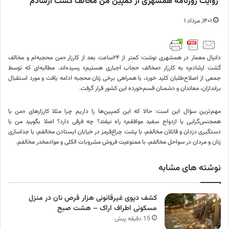
روایت روزنامه همشهری از کمپین من مخالف گشت ارشادم
۱۴۰۱, مرداد ۱
دانیال معمار در همشهری نوشت: کمتر از ۲۴ساعت بعد از کارزار «من محجبه‌ام و مخالف
گشت ارشادم» به کارزار «مخالف حجاب اجباری هستیم» رسیده‌اند. مطالبه‌ای که توسط
جمعی از اصلاح‌طلبان کلید خورد، با همراهی برخی زنان محجبه ادامه یافت و مورد استقبال
براندازان، معاندان و دشمنان قسم‌خورده این کشور قرار گرفت.
مهم‌ترین سؤال این است: حالا که این کمپین‌ها را داریم چرا مثلا کارزارهای «من با
همجنس‌گرایی یا ازدواج سفید موافقم» راه نیفتد؟ چه فرقی دارد؟ اصلا بگویید من با
دستگیری دزدان و قاتلان مخالفم، با پشت چراغ‌قرمز در خیابان ایستادن مخالفم، با جداسازی
زنان و مردان در سواحل مخالفم، با ممنوعیت فروش مشروبات الکلی و موادمخدر مخالفم.
نوشته های مشابه
کشف دپوی غیرقانونی هزار قرص نان در منزل
مسکونی اطراف اراک – هشت صبح
15 دقیقه پیش