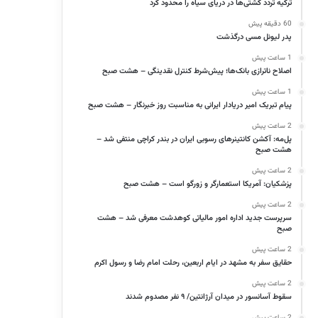
ترکیه تردد کشتی‌ها در دریای سیاه را محدود کرد
60 دقیقه پیش
پدر لیونل مسی درگذشت
1 ساعت پیش
اصلاح ناترازی بانک‌ها؛ پیش‌شرط کنترل نقدینگی – هشت صبح
1 ساعت پیش
پیام تبریک امیر دریادار ایرانی به مناسبت روز خبرنگار – هشت صبح
2 ساعت پیش
پل‌مه: آکشن کانتینرهای رسوبی ایران در بندر کراچی منتفی شد –
هشت صبح
2 ساعت پیش
پزشکیان: آمریکا استعمارگر و زورگو است – هشت صبح
2 ساعت پیش
سرپرست جدید اداره امور مالیاتی کوهدشت معرفی شد – هشت
صبح
2 ساعت پیش
حقایق سفر به مشهد در ایام اربعین، رحلت امام رضا و رسول اکرم
2 ساعت پیش
سقوط آسانسور در میدان آرژانتین/ ۹ نفر مصدوم شدند
2 ساعت پیش