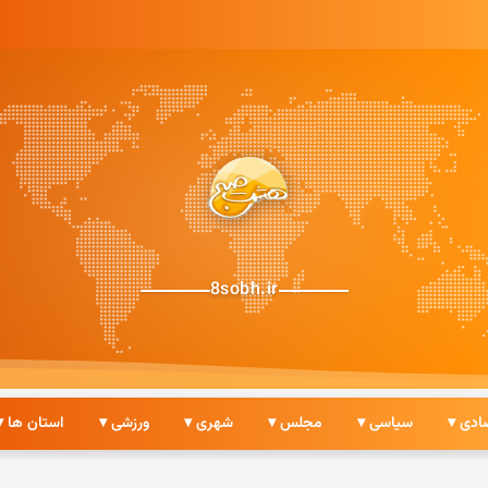
8sobh.ir
ادی ▾
سیاسی ▾
مجلس ▾
شهری ▾
ورزشی ▾
استان ها ▾