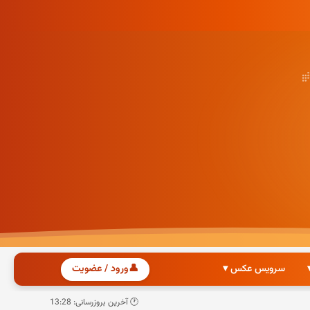
سرویس عکس ▾
👤
ورود / عضویت
🕐 آخرین بروزرسانی: 13:28