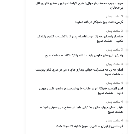
مورد عجیب محمد باقر خرازی؛ طرح اتهامات جدی و صدور فتوای قتل
بی‌حجابان
3 ساعت پیش
گرامی‌داشت روز خبرنگار در قله دماوند
3 ساعت پیش
هشدار راهداری به زائران؛ بلافاصله پس از بازگشت به کشور رانندگی
نکنید – هشت صبح
3 ساعت پیش
ولایتی: نیروهای خارجی باید منطقه را ترک کنند – هشت صبح
4 ساعت پیش
ایران به برنامه مشارکت جهانی بیماری‌های دامی فرامرزی فائو پیوست
– هشت صبح
4 ساعت پیش
امیر الهامی: خبرنگاران در مقابله با روایت‌سازی دشمن نقش مهمی
دارند – هشت صبح
4 ساعت پیش
ظرفیت‌های چهارمحال و بختیاری باید در سطح ملی معرفی شود –
هشت صبح
4 ساعت پیش
قیمت پرواز تهران – شیراز، امروز شنبه ۱۷ مرداد ۱۴۰۵