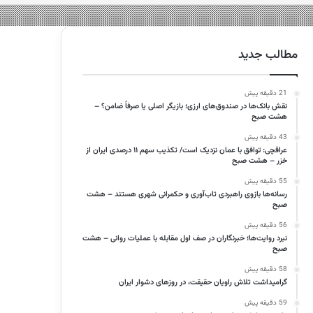
مطالب جدید
21 دقیقه پیش
نقش بانک‌ها در صندوق‌های ارزی؛ بازیگر اصلی یا صرفاً ضامن؟ –
هشت صبح
43 دقیقه پیش
عراقچی: توافق با عمان نزدیک است/ تکذیب سهم ۱۱ درصدی ایران از
خزر – هشت صبح
55 دقیقه پیش
رسانه‌ها بازوی راهبردی تاب‌آوری و حکمرانی شهری هستند – هشت
صبح
56 دقیقه پیش
نبرد روایت‌ها؛ خبرنگاران در صف اول مقابله با عملیات روانی – هشت
صبح
58 دقیقه پیش
گرامیداشت تلاش راویان حقیقت، در روزهای دشوار ایران
59 دقیقه پیش