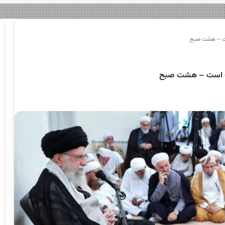
است – هشت صبح
حدت است – هشت صبح