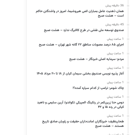
36 دقیقه پیش
همان ذهنیت عامل بمباران اتمی هیروشیما، امروز در واشنگتن حاکم
است – هشت صبح
45 دقیقه پیش
صندوق توسعه ملی نقشی در طرح کالابرگ ندارد – هشت صبح
1 ساعت پیش
اجرای ۸۵ درصد مصوبات مناطق ۲۲ گانه شهر تهران – هشت صبح
1 ساعت پیش
مردم؛ سرمایه اصلی خبرنگار – هشت صبح
1 ساعت پیش
آغاز پذیره نویسی صندوق بخشی سیمان کیان از ۱۸ تا ۲۰ مرداد ۱۴۰۵
1 ساعت پیش
چاک شومر: ترامپ از کدام سیاره آمده؟!
1 ساعت پیش
دومی حنا زرین‌کمر در رنکینگ المپیکی تکواندو/ آرین سلیمی و ناهید
کیانی در رده ۱۵ و ۴۲
1 ساعت پیش
طحان‌نظیف: خبرنگاران امانت‌داران حقیقت و راویان صادق تاریخ‌
هستند – هشت صبح
1 ساعت پیش