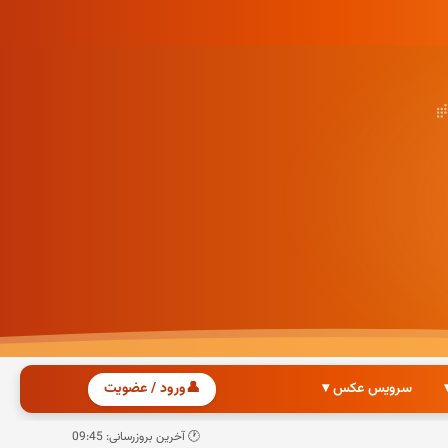
سرویس عکس ▾
👤
ورود / عضویت
🕐 آخرین بروزرسانی: 09:45