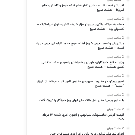
افزایش قیمت نفت به دلیل تنش‌های تنگه هرمز و کاهش ذخایر
آمریکا – هشت صبح
2 ساعت پیش
حمله به سرکنسولگری ایران در مزار شریف نقض حقوق دیپلماتیک –
کنسولی بود – هشت صبح
2 ساعت پیش
پیش‌بینی وضعیت جوی ۵ روز آینده؛ موج جدید ناپایداری جوی در راه
است – هشت صبح
2 ساعت پیش
وزارت دفاع: خبرنگاران، یاوران و همراهان راهبردی صنعت دفاعی
کشور هستند – هشت صبح
2 ساعت پیش
تغییر رویکرد در مدیریت سرویس مدارس البرز؛ ثبت‌نام‌ فقط از طریق
“سپند” – هشت صبح
2 ساعت پیش
با صدور پیامی؛ مدیرعامل بانک ملی ایران روز خبرنگار را تبریک گفت
2 ساعت پیش
قیمت گوشی سامسونگ، شیائومی و آیفون امروز شنبه ۱۷ مرداد
۱۴۰۵
2 ساعت پیش
اعزام تیم ملی تیراندازی به پکن برای اردوی مشترک با چین