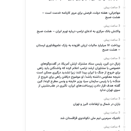
3 ساعت پیش
مهاجرانی: هفته دولت، فرصتی برای مرور کارنامه خدمت است –
هشت صبح
3 ساعت پیش
واکنش بانک مرکزی به ادعای ترامپ درباره تورم ایران – هشت صبح
3 ساعت پیش
پرداخت ۱۷ میلیارد مالیات ارزش افزوده به پارک علم‌وفناوری لرستان
– هشت صبح
3 ساعت پیش
ژنرال دن کین، رئیس ستاد مشترک ارتش آمریکا، در گفت‌وگوهای
خصوصی با مشاوران ارشد ترامپ اعلام کرده که واشنگتن باید راهی
برای خروج از جنگ با ایران پیدا کند؛ زیرا تشدید درگیری ممکن است
نتیجه معکوس داشته باشد/ او موضوع «یافتن راهی برای خروج از
جنگ» را با رئیس سازمان سیا، وزیر خارجه و ونس مطرح کرده/ کین
گفته هدف قرار دادن زیرساخت‌های ایران، تأثیری در عقب‌نشینی از
سوی تهران ندارد
3 ساعت پیش
باران در شمال و ارتفاعات البرز و تهران
3 ساعت پیش
تاجیک سرمربی تیم ملی تکواندوی قزاقستان شد
4 ساعت پیش