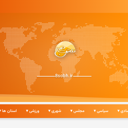
8sobh.ir
ادی ▾
سیاسی ▾
مجلس ▾
شهری ▾
ورزشی ▾
استان ها ▾