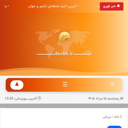
 هشت صبح خوش آمدید
• آخرین اخبار لحظه‌ای کشور و جهان
• به‌ر
🔔 خبر فوری
8sobh.ir
☰
👤
🔍
📅 پنجشنبه, ۱۵ مرداد ۱۴۰۵
🕐 آخرین بروزرسانی: 13:26
خانه
/
ورزشی