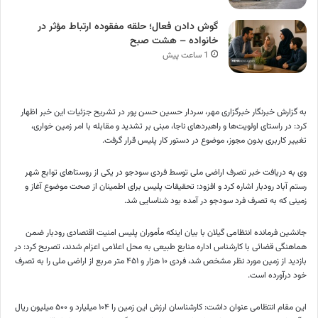
گوش دادن فعال؛ حلقه مفقوده ارتباط مؤثر در
خانواده – هشت صبح
1 ساعت پیش
به گزارش خبرنگار خبرگزاری مهر، سردار حسین حسن پور در تشریح جزئیات این خبر اظهار
کرد: در راستای اولویت‌ها و راهبردهای ناجا، مبنی بر تشدید و مقابله با امر زمین خواری،
تغییر کاربری بدون مجوز، موضوع در دستور کار پلیس قرار گرفت.
وی به دریافت خبر تصرف اراضی ملی توسط فردی سودجو در یکی از روستاهای توابع شهر
رستم آباد رودبار اشاره کرد و افزود: تحقیقات پلیس برای اطمینان از صحت موضوع آغاز و
زمینی که به تصرف فرد سودجو در آمده بود شناسایی شد.
جانشین فرمانده انتظامی گیلان با بیان اینکه مأموران پلیس امنیت اقتصادی رودبار ضمن
هماهنگی قضائی با کارشناس اداره منابع طبیعی به محل اعلامی اعزام شدند، تصریح کرد: در
بازدید از زمین مورد نظر مشخص شد، فردی ۱۰ هزار و ۴۵۱ متر مربع از اراضی ملی را به تصرف
خود درآورده است.
این مقام انتظامی عنوان داشت: کارشناسان ارزش این زمین را ۱۰۴ میلیارد و ۵۰۰ میلیون ریال