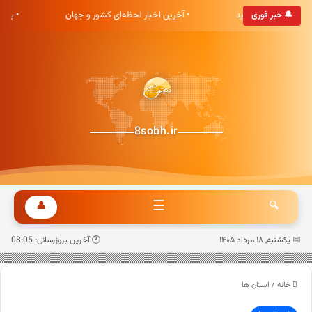
ی هشت صبح خوش آمدید
• آخرین اخبار لحظه‌ای کشور و جهان
• به
🔔 خبر فوری
8sobh.ir
☰
👤
🔍
📅 یکشنبه, ۱۸ مرداد ۱۴۰۵
🕐 آخرین بروزرسانی: 08:05
خانه
/
استان ها