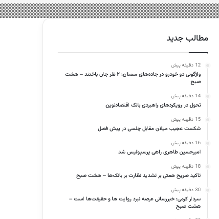
مطالب جدید
12 دقیقه پیش
واژگونی دو خودرو در جاده‌های سمنان؛ ۲ نفر جان باختند – هشت
صبح
14 دقیقه پیش
تحول در رویکردهای راهبردی بانک اقتصادنوین
15 دقیقه پیش
شکست عجیب میلان مقابل چلسی در پیش فصل
16 دقیقه پیش
امیرحسین طاهری راهی پرسپولیس شد
18 دقیقه پیش
تاکید صریح همتی بر تشدید نظارت بر بانک‌ها – هشت صبح
30 دقیقه پیش
سردار کرمی: خبررسانی عرصه نبرد روایت ها و حقیقت‌ها است –
هشت صبح