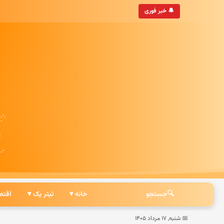
• به‌روزترین خبرگزاری ایرانی
🔔 خبر فوری
🔍
جستجو
خانه ▾
تیتر یک ▾
اقتص
📅 شنبه, ۱۷ مرداد ۱۴۰۵