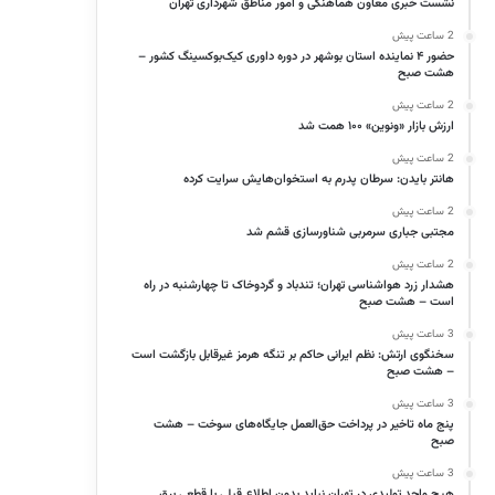
نشست خبری معاون هماهنگی و امور مناطق شهرداری تهران
2 ساعت پیش
حضور ۴ نماینده استان بوشهر در دوره داوری کیک‌بوکسینگ کشور –
هشت صبح
2 ساعت پیش
ارزش بازار «ونوین» ۱۰۰ همت شد
2 ساعت پیش
هانتر بایدن: سرطان پدرم به استخوان‌هایش سرایت کرده
2 ساعت پیش
مجتبی جباری سرمربی شناورسازی قشم شد
2 ساعت پیش
هشدار زرد هواشناسی تهران؛ تندباد و گردوخاک تا چهارشنبه در راه
است – هشت صبح
3 ساعت پیش
سخنگوی ارتش: نظم ایرانی حاکم بر تنگه هرمز غیرقابل بازگشت است
– هشت صبح
3 ساعت پیش
پنج ماه تاخیر در پرداخت حق‌العمل جایگاه‌های سوخت – هشت
صبح
3 ساعت پیش
هیچ واحد تولیدی در تهران نباید بدون اطلاع قبلی با قطعی برق