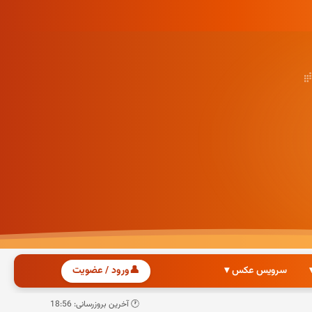
سرویس عکس ▾
👤
ورود / عضویت
🕐 آخرین بروزرسانی: 18:56