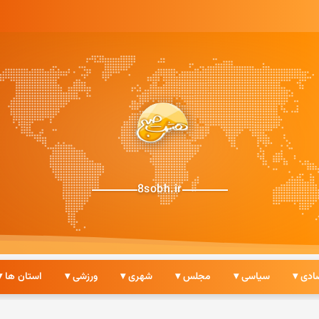
8sobh.ir
ادی ▾
سیاسی ▾
مجلس ▾
شهری ▾
ورزشی ▾
استان ها ▾