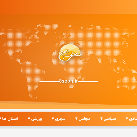
ری ایرانی
8sobh.ir
ادی ▾
سیاسی ▾
مجلس ▾
شهری ▾
ورزشی ▾
استان ها ▾