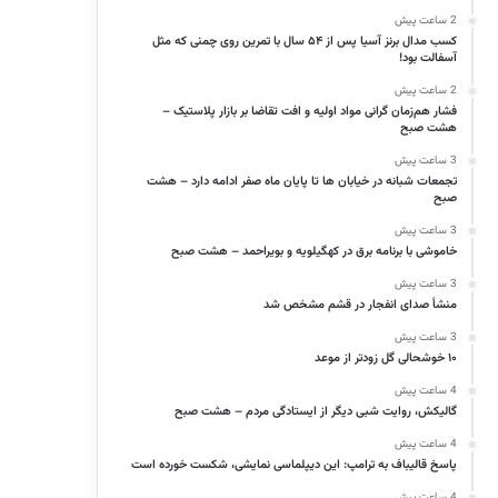
2 ساعت پیش
کسب مدال برنز آسیا پس از ۵۴ سال با تمرین روی چمنی که مثل
آسفالت بود!
2 ساعت پیش
فشار هم‌زمان گرانی مواد اولیه و افت تقاضا بر بازار پلاستیک –
هشت صبح
3 ساعت پیش
تجمعات شبانه در خیابان ها تا پایان ماه صفر ادامه دارد – هشت
صبح
3 ساعت پیش
خاموشی با برنامه برق در کهگیلویه و بویراحمد – هشت صبح
3 ساعت پیش
منشأ صدای انفجار در قشم مشخص شد
3 ساعت پیش
۱۰ خوشحالی گل زودتر از موعد
4 ساعت پیش
گالیکش، روایت شبی دیگر از ایستادگی مردم – هشت صبح
4 ساعت پیش
پاسخ قالیباف به ترامپ: این دیپلماسی نمایشی، شکست خورده است
4 ساعت پیش