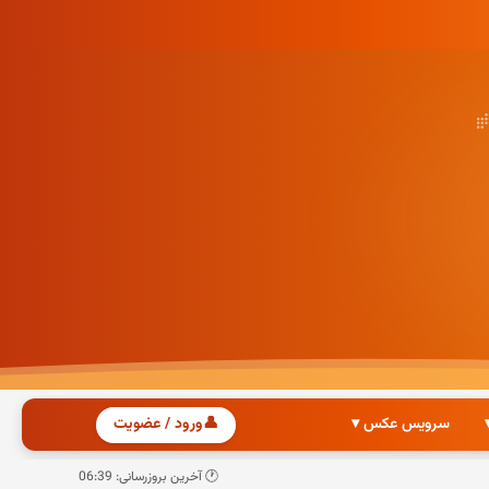
سرویس عکس ▾
👤
ورود / عضویت
🕐 آخرین بروزرسانی: 06:39