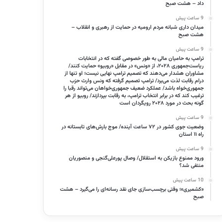
داد – هشت صبح
9 ساعت پیش
میدان داری شبانه مردم ارومیه در حمایت از رهبری و انقلاب –
هشت صبح
9 ساعت پیش
ترامپ به حامیان مالی به طور خصوصی گفته که در انتخابات
ریاست‌جمهوری ۲۰۲۸، از «ونس» در مقابل «روبیو» حمایت کنند/
مشاوران هشدار می‌دهند که تصمیم ترامپ نهایی نیست؛ او تنها از
درام رقابت لذت می‌برد/ ترامپ تصمیم گرفته که ونس وارث حزب
جمهوری‌خواه باشد/ عملکرد ضعیف جمهوری‌خواهان می‌تواند رقبا را
ترغیب کند که در برابر انتخاب ترامپ، به رقابت بپردازند/ روبیو از هر
گونه بحث در مورد ۲۰۲۸ رویگردان است
9 ساعت پیش
وضعیت جوی کشور در ۷۲ ساعت آینده/ موج بارش‌های تابستانه در
راه ۱۱ استان
9 ساعت پیش
ورود ممنوع بازیکن به استقلال/ وصال پورعلی‌گنجی و منصوریان
منتفی شد؟
10 ساعت پیش
«کشمیری»؛ وقتی برچسب‌سازی جای نقد رسانه‌ای را می‌گیرد – هشت
صبح