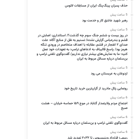
حذف پسران پینگ‌پنگ ایران از مسابقات لائوس
5 ساعت پیش
رهبر شهید عاشق کار و خدمت بود
5 ساعت پیش
در روز بیست و ششم جنگ سوم چه گذشت؟/ استانداری: اصابتی در
قشم و بندرعباس گزارش نشده/ تسنیم به نقل از منابع آگاه: علت
صدای ۲ انفجار در قشم، مقابله با اهداف متخاصم در ورودی تنگه
هرمز بود/ پاسخ قالیباف به ادعاهای ترامپ: به تعهدات‌ خود عمل
کنید؛ ما به نمایش‌های بیشتر نیازی نداریم/ گفت‌وگوی تلفنی ترامپ و
بن‌سلمان درباره مسائل مربوط به ایران
5 ساعت پیش
اردوغان به عربستان می رود
5 ساعت پیش
رونمایی رئال مادرید از گران‌ترین خرید تاریخ خود
6 ساعت پیش
اجتماع مردم ولایتمدار گناباد در موج ۱۵۹ حماسه خیابان – هشت
صبح
6 ساعت پیش
گفت‌وگوی تلفنی ترامپ و بن‌سلمان درباره مسائل مربوط به ایران
6 ساعت پیش
رسمی؛ قرارداد وینیسیوس تا ۲۰۳۲ تمدید شد