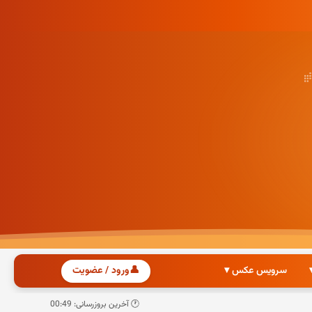
سرویس عکس ▾
👤
ورود / عضویت
🕐 آخرین بروزرسانی: 00:49