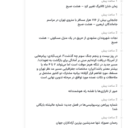
1 ساعت پیش
زمان شارژ کالابرگ تغییر کرد – هشت صبح
1 ساعت پیش
جابجایی بیش از ۷۱۶ هزار مسافر با متروی تهران در مراسم
جاماندگان اربعین – هشت صبح
2 ساعت پیش
نجات شهروندان مشهدی از حریق در یک منزل مسکونی – هشت
صبح
2 ساعت پیش
در روز بیست و پنجم جنگ سوم چه گذشت؟/ غریب‌آبادی: پیام‌هایی
از آمریکا دریافت کرده‌ایم مبنی بر آمادگی برای بازگشت به تعهدات/
مسیر جدید در تنگه هرمز موقت است اما می‌تواند ۲ تا ۴ ماه یا
بیشتر معتبر باشد/ایران: مختصات جغرافیایی مسیر مد نظر تهران و
مسقط، مورد تفاهم قرار گرفته؛ بیانیه مشترک دو کشور مشتمل بر
ملاحظات و نکات عمده مورد توافق در مرحله تدوین نهایی است
2 ساعت پیش
عبور از ناترازی‌ها با نقشه راه هوشمندانه
2 ساعت پیش
شماره پیراهن پرسپولیسی‌ها در فصل جدید؛ شماره عالیشاه بایگانی
شد!
2 ساعت پیش
رحمان عموزاد تنها صدرنشین برترین آزادکاران جهان