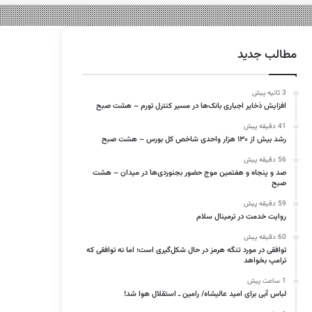
مطالب جدید
3 ثانیه پیش
افزایش ذخایر اجباری بانک‌ها در مسیر کنترل تورم – هشت صبح
41 دقیقه پیش
رشد بیش از ۱۳۰ هزار واحدی شاخص کل بورس – هشت صبح
56 دقیقه پیش
صد و پنجاه و هفتمین موج حضور بجنوردی‌ها در میدان – هشت
صبح
59 دقیقه پیش
روایت خدمت در ترمینال سلام
60 دقیقه پیش
توافقی در مورد تنگه هرمز در حال شکل‌گیری است؛ اما نه توافقی که
ترامپ بخواهد
1 ساعت پیش
لباس آبی برای امید عالیشاه/ رامین ـ استقلال هوا شد!