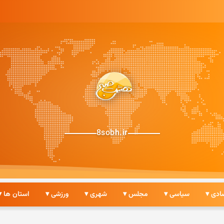
8sobh.ir
ادی ▾
سیاسی ▾
مجلس ▾
شهری ▾
ورزشی ▾
استان ها ▾