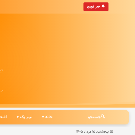
• به‌روزترین خبرگزاری ایرانی
🔔 خبر فوری
🔍
جستجو
خانه ▾
تیتر یک ▾
اقتص
📅 پنجشنبه, ۱۵ مرداد ۱۴۰۵