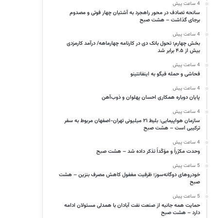
4 ساعت پیش
سانحه تصادف در محور راهجرد به آشتیان چهار فوتی و مصدوم
برجای گذاشت – هشت صبح
4 ساعت پیش
بخش چهارم؛ تحول بانک دی در کارنامه چهارماهه/ درآمد کارمزدی
بیش از ۴.۵ برابر شد
4 ساعت پیش
فحاشی و حمله فیگو به اینفانتینو
4 ساعت پیش
پایان دوباره همکاری احسان پهلوان و ذوب‌آهن
4 ساعت پیش
سازمان هواپیمایی: بلیط ۲۱ میلیونی تهران-اصفهان مربوط به سفر
ترکیبی است – هشت صبح
4 ساعت پیش
وحدت مکرّراً و مؤکّداً تذکر داده شد – هشت صبح
5 ساعت پیش
خودروهای دوگانه‌سوز؛ ظرفیت مغفول کاهش مصرف بنزین – هشت
صبح
5 ساعت پیش
حمایت همه‌ جانبه از صنعت نفت آبادان با همدلی مسئولان ادامه
دارد – هشت صبح