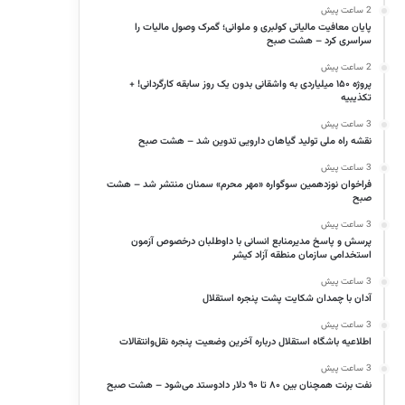
2 ساعت پیش
پایان معافیت مالیاتی کولبری و ملوانی؛ گمرک وصول مالیات را
سراسری کرد – هشت صبح
2 ساعت پیش
پروژه ۱۵۰ میلیاردی به واشقانی بدون یک روز سابقه کارگردانی! +
تکذیبیه
3 ساعت پیش
نقشه راه ملی تولید گیاهان دارویی تدوین شد – هشت صبح
3 ساعت پیش
فراخوان نوزدهمین سوگواره «مهر محرم» سمنان منتشر شد – هشت
صبح
3 ساعت پیش
پرسش و پاسخ مدیرمنابع انسانی با داوطلبان درخصوص آزمون
استخدامی سازمان منطقه آزاد کیشر
3 ساعت پیش
آدان با چمدان شکایت پشت پنجره استقلال
3 ساعت پیش
اطلاعیه باشگاه استقلال درباره آخرین وضعیت پنجره نقل‌وانتقالات
3 ساعت پیش
نفت برنت همچنان بین ۸۰ تا ۹۰ دلار دادوستد می‌شود – هشت صبح