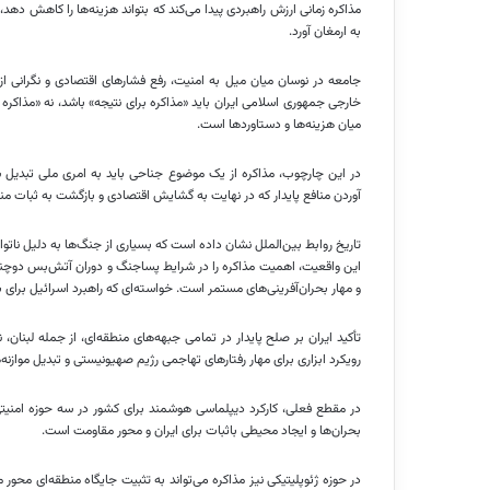
مذاکره زمانی ارزش راهبردی پیدا می‌کند که بتواند هزینه‌ها را کاهش د
به ارمغان آورد.
جامعه در نوسان میان میل به امنیت، رفع فشارهای اقتصادی و نگرانی ا
خارجی جمهوری اسلامی ایران باید «مذاکره برای نتیجه» باشد، نه «مذاک
میان هزینه‌ها و دستاوردها است.
در این چارچوب، مذاکره از یک موضوع جناحی باید به امری ملی تبدیل
آوردن منافع پایدار که در نهایت به گشایش اقتصادی و بازگشت به ثبات من
تاریخ روابط بین‌الملل نشان داده است که بسیاری از جنگ‌ها به دلیل ناتوان
این واقعیت، اهمیت مذاکره را در شرایط پساجنگ و دوران آتش‌بس دوچندا
و مهار بحران‌آفرینی‌های مستمر است. خواسته‌ای که راهبرد اسرائیل برای
تأکید ایران بر صلح پایدار در تمامی جبهه‌های منطقه‌ای، از جمله لبنا
رویکرد ابزاری برای مهار رفتارهای تهاجمی رژیم صهیونیستی و تبدیل موازن
در مقطع فعلی، کارکرد دیپلماسی هوشمند برای کشور در سه حوزه امنیت
بحران‌ها و ایجاد محیطی باثبات برای ایران و محور مقاومت است.
در حوزه ژئوپلیتیکی نیز مذاکره می‌تواند به تثبیت جایگاه منطقه‌ای مح