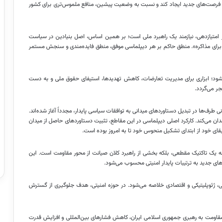
هد، فرصت‌های جدید ایجاد کند و نسبت به وضعیت پیشین، منافع ملموس‌تری برای کشور
ز امتیازدهی، نیازمند یک راهبرد ملی است؛ بر همین اساس، اصل بنیادین در سیاست
ره برای مذاکره». منطق حاکم بر هر دیپلماسی موفق، منطق فایده‌مندی و سنجش مستمر
 شود؛ ابزاری برای مدیریت تعارضات، کاهش تهدیدها، استیفای حقوق ملی و به دست
جر می‌گردد.
ی طرف‌ها در تبدیل دستاوردهای میدانی به توافقات سیاسی پایدار، مجدداً آغاز شده‌اند.
ن می‌کند. کارکرد اصلی دیپلماسی در این مقاطع، تثبیت دستاوردهای حاصل از میدان
 بقای خود از ابتدای تشکیل منحوس خود تا به امروز بوده است.
ن، نه یک تاکتیک مقطعی، بلکه بخشی از راهبرد کلان صیانت از محور مقاومت است. این
ه‌های جدید به ترتیبات پایدار امنیتی محسوب می‌شود.
ی، ژئوپلیتیکی و اقتصادی خلاصه می‌شود. در حوزه امنیتی، هدف جلوگیری از گسترش
ور مقاومت به رهبری جمهوری اسلامی ایران، کاهش فشارهای بین‌المللی و افزایش قدرت