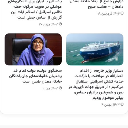
گزارش جامع از ابعاد حادثه معدن
پاکستان با ایران برای همکاری‌های
دامغان – هشت صبح
موشکی در صورت هرگونه حمله
نظامی اسرائیل / اسلام آباد: این
۱۴۰۴, فروردین ۱۸
گزارش از اساس جعلی است
۱۴۰۳, مرداد ۲۰
دستیار وزیر خارجه: از اقدام
سخنگوی دولت: دولت تمام قد
انصارالله در موافقت با بازگشت
پشتیبان خانواده‌های جان‌باختگان
خدمه کشتی اسرائیلی استقبال
حادثه معدن طبس است
می‌کنیم / از طریق جهات ذی‌ربط در
۱۴۰۳, مهر ۲
یمن و همچنین برادران حماس،
پیگیر موضوع بودیم
۱۴۰۳, بهمن ۴