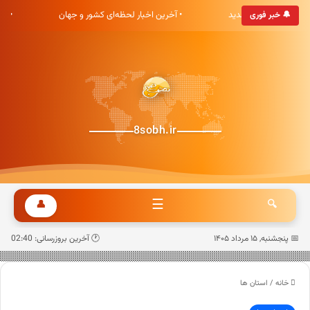
ری هشت صبح خوش آمدید
• آخرین اخبار لحظه‌ای کشور و جهان
• 
🔔 خبر فوری
8sobh.ir
☰
👤
🔍
📅 پنجشنبه, ۱۵ مرداد ۱۴۰۵
🕐 آخرین بروزرسانی: 02:40
خانه
/
استان ها