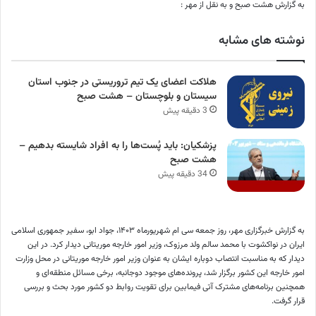
به گزارش هشت صبح و به نقل از مهر :
نوشته های مشابه
هلاکت اعضای یک تیم تروریستی در جنوب استان
سیستان و بلوچستان – هشت صبح
3 دقیقه پیش
پزشکیان: باید پُست‌ها را به افراد شایسته بدهیم –
هشت صبح
34 دقیقه پیش
به گزارش خبرگزاری مهر، روز جمعه سی
ام
شهریورماه ۱۴۰۳، جواد
ابو
، سفیر جمهوری اسلامی
ایران در
نواکشوت
با محمد سالم
ولد
مرزوک
، وزیر امور خارجه موریتانی دیدار کرد. در این
دیدار که به مناسبت انتصاب دوباره ایشان به عنوان وزیر امور خارجه موریتانی در محل وزارت
امور خارجه این کشور برگزار شد، پرونده‌های موجود دوجانبه، برخی مسائل منطقه‌ای و
همچنین برنامه‌های مشترک آتی فیمابین برای تقویت روابط دو کشور مورد بحث و بررسی
قرار گرفت.