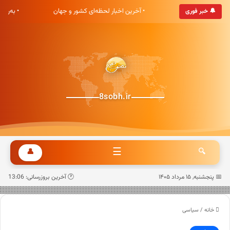
هشت صبح خوش آمدید
• آخرین اخبار لحظه‌ای کشور و جهان
• به‌رو
🔔 خبر فوری
8sobh.ir
☰
👤
🔍
📅 پنجشنبه, ۱۵ مرداد ۱۴۰۵
🕐 آخرین بروزرسانی: 13:06
خانه
/
سیاسی