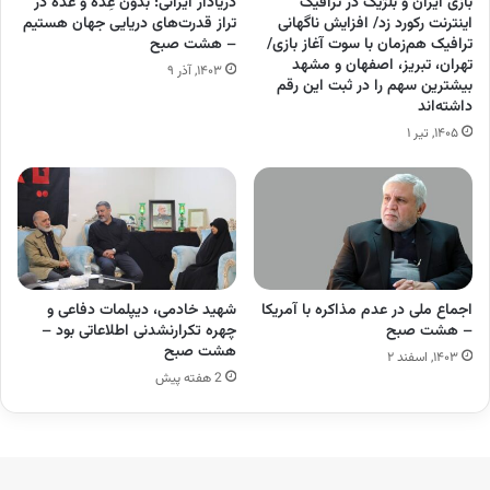
بازی ایران و بلژیک در ترافیک
دریادار ایرانی: بدون عِده و عٌده در
اینترنت رکورد زد/ افزایش ناگهانی
تراز قدرت‌های دریایی جهان هستیم
ترافیک هم‌زمان با سوت آغاز بازی/
– هشت صبح
تهران، تبریز، اصفهان و مشهد
۱۴۰۳, آذر ۹
بیشترین سهم را در ثبت این رقم
داشته‌اند
۱۴۰۵, تیر ۱
اجماع ملی در عدم مذاکره با آمریکا
شهید خادمی، دیپلمات دفاعی و
– هشت صبح
چهره تکرارنشدنی اطلاعاتی بود –
هشت صبح
۱۴۰۳, اسفند ۲
2 هفته پیش