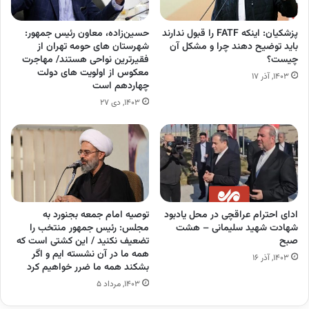
پزشکیان: اینکه FATF را قبول ندارند
حسین‌زاده، معاون رئیس جمهور:
باید توضیح دهند چرا و مشکل آن
شهرستان های حومه تهران از
چیست؟
فقیرترین نواحی هستند/ مهاجرت
معکوس از اولویت های دولت
۱۴۰۳, آذر ۱۷
چهاردهم است
۱۴۰۳, دی ۲۷
ادای احترام عراقچی در محل یادبود
توصیه امام جمعه بجنورد به
شهادت شهید سلیمانی – هشت
مجلس: رئیس جمهور منتخب را
صبح
تضعیف نکنید / این کشتی است که
همه ما در آن نشسته ایم و اگر
۱۴۰۳, آذر ۱۶
بشکند همه ما ضرر خواهیم کرد
۱۴۰۳, مرداد ۵