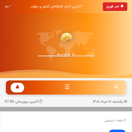
هشت صبح خوش آمدید
• آخرین اخبار لحظه‌ای کشور و جهان
• به‌رو
🔔 خبر فوری
8sobh.ir
☰
👤
🔍
📅 یکشنبه, ۱۸ مرداد ۱۴۰۵
🕐 آخرین بروزرسانی: 07:50
خانه
/
سیاسی