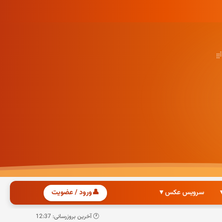
سرویس عکس ▾
👤
ورود / عضویت
🕐 آخرین بروزرسانی: 12:37