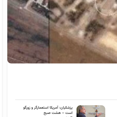
پزشکیان: آمریکا استعمارگر و زورگو
است – هشت صبح