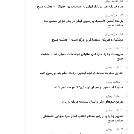
23 دقیقه پیش
پیام تبریک امیر دریادار ایرانی به مناسبت روز خبرنگار – هشت صبح
52 دقیقه پیش
پل‌مه: آکشن کانتینرهای رسوبی ایران در بندر کراچی منتفی شد –
هشت صبح
54 دقیقه پیش
پزشکیان: آمریکا استعمارگر و زورگو است – هشت صبح
1 ساعت پیش
سرپرست جدید اداره امور مالیاتی کوهدشت معرفی شد – هشت
صبح
1 ساعت پیش
حقایق سفر به مشهد در ایام اربعین، رحلت امام رضا و رسول اکرم
1 ساعت پیش
سقوط آسانسور در میدان آرژانتین/ ۹ نفر مصدوم شدند
1 ساعت پیش
تمرین تیم‌های ملی والیبال نشسته مردان و زنان
1 ساعت پیش
تصویر جدیدی از رهبر معظم انقلاب امام سید مجتبی خامنه‌ای –
هشت صبح
2 ساعت پیش