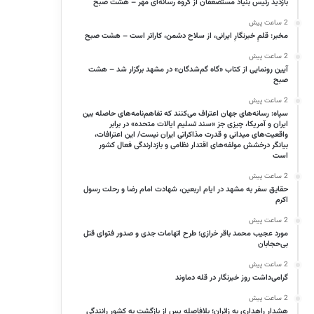
بازدید رئیس بنیاد مستضعفان از گروه رسانه‌ای مهر – هشت صبح
2 ساعت پیش
مخبر: قلمِ خبرنگارِ ایرانی، از سلاح دشمن، کاراتر است – هشت صبح
2 ساعت پیش
آیین رونمایی از کتاب «گاه گم‌شدگان» در مشهد برگزار شد – هشت
صبح
2 ساعت پیش
سپاه: رسانه‌های جهان اعتراف می‌کنند که تفاهم‌نامه‌های حاصله بین
ایران و آمریکا، چیزی جز «سند تسلیم ایالات متحده» در برابر
واقعیت‌های میدانی و قدرت مذاکراتی ایران نیست/ این اعترافات،
بیانگر درخشش مولفه‌های اقتدار نظامی و بازدارندگی فعال کشور
است
2 ساعت پیش
حقایق سفر به مشهد در ایام اربعین، شهادت امام رضا و رحلت رسول
اکرم
2 ساعت پیش
مورد عجیب محمد باقر خرازی؛ طرح اتهامات جدی و صدور فتوای قتل
بی‌حجابان
2 ساعت پیش
گرامی‌داشت روز خبرنگار در قله دماوند
2 ساعت پیش
هشدار راهداری به زائران؛ بلافاصله پس از بازگشت به کشور رانندگی