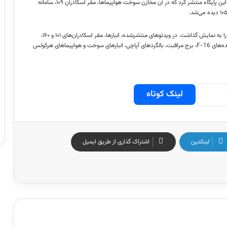
در سال ۲۰۲۴، حزب‌الله تصاویری ضبط‌شده توسط پهپاد «هدهد» از داخل این پایگاه منتشر کرد که در آن مخازن سوخت هواپیماها، مقر اسکادران ۱۰۹، سامانه
همچنین حزب‌الله تصویری از دفتر فرمانده پایگاه منتشر کرد و جزئیات آن را به نمایش گذاشت. در ویدئوهای منتشرشده، انبارها، مقر اسکادران‌های ۱۰۱ و ۱۶۰،
بخش فنی اسکادران ۱۹۳، محل استقرار افسران، آشیانه‌های احتمالی جنگنده‌های F-16، برج مراقبت، بالگردهای آپاچی، انبارهای سوخت و هواپیماهای هرکولس
لینک کوتاه
لینکدین
اشتراک گذاری از طریق ایمیل