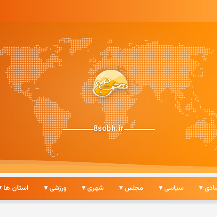
8sobh.ir
ادی ▾
سیاسی ▾
مجلس ▾
شهری ▾
ورزشی ▾
استان ها ▾