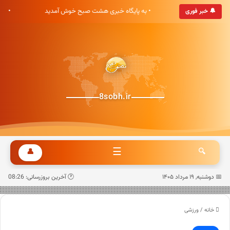
• به پایگاه خبری هشت صبح خوش آمدید
• آ
🔔 خبر فوری
8sobh.ir
☰
👤
🔍
📅 دوشنبه, ۱۹ مرداد ۱۴۰۵
🕐 آخرین بروزرسانی: 08:26
خانه
/
ورزشی