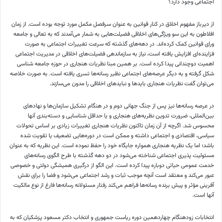
اجتماعی وجود دارد؟
از دیرباز مفهوم اخلاق در کنار قوانین به عنوان سرفصل مکمل مورد توجه بوده است. از زمان
افلاطون به این سو ویژگی‌های اخلاقی فضیلت‌هایی به شمار می‌آمدند که به تعالی و جامعه
ورای
قوانین کمک کرده‌اند. در دهه‌های گذشته که سرعت تغییرات اجتماعی به صورت
فزاینده‌ای افزایش یافته است، نیاز به سازماندهی فضیلت‌های اخلاقی در مدیریت اجتماعی
اهمیت دوچندانی پیدا کرده است. بر همین مبنا نظریات هنجاری در حوزه جامعه شناسی
شکل گرفته و به دیگر عرصه‌های اجتماعی نظیر رسانه‌ها
تسری
یافته است. به صورت خلاصه
می‌توان گفت نظریات هنجاری بایدها و نبایدهای اخلاقی را مدون می‌سازند.
در عرصه رسانه‌ها نیز پس از جنگ جهانی دوم و در هنگام تشکیل سازمان‌ها و نهادهای
بین‌المللی، ضرورت تدوین نظریه‌های هنجاری و یا حداقل شناسایی و دسته‌بندی آنها
محسوس شد. اگرچه از آن زمان تاکنون نظریات هنجاری تغییرات زیادی بر اساس تحولات
سیاسی، اقتصادی و اجتماعی داشته و ممکن است در دوره‌هایی تضعیف یا تقویت شده
باشد؛ اما یک نظریه هنجاری همواره جایگاه خود را حفظ نموده است. این نظریه که به عنوان
مسئولیت پذیری اجتماعی شناخته می‌شود در دو دهه گذشته با طرح الگوی رسانه‌های
خدمت عمومی حیاتی دوباره پیدا کرده است. این الگو از درگیری همیشگی دولتی و خصوصی
عبور می‌کند و معتقد است آنچه موجب ثبات و رشد اجتماعی می‌شود و فضا را برای نقش
آفرینی مؤثر و پیش برنده رسانه‌ها فراهم می‌کند رفتار مسئولانه رسانه‌ها فارغ از نوع مالکیت
آنها است.
انتخابات زودهنگام چهاردهمین دوره ریاست جمهوری و انتخاب دکتر مسعود پزشکیان که به