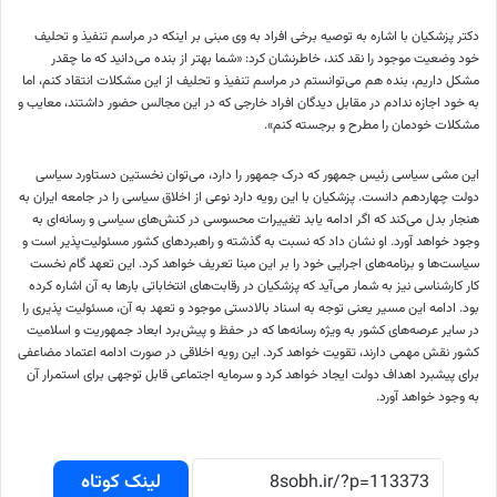
دکتر پزشکیان با اشاره به توصیه برخی افراد به وی مبنی بر اینکه در مراسم تنفیذ و تحلیف
خود وضعیت موجود را نقد کند، خاطرنشان کرد: «شما بهتر از بنده می‌دانید که ما چقدر
مشکل داریم، بنده هم می‌توانستم در مراسم تنفیذ و تحلیف از این مشکلات انتقاد کنم، اما
به خود اجازه ندادم در مقابل دیدگان افراد خارجی که در این مجالس حضور داشتند، معایب و
مشکلات خودمان را مطرح و برجسته کنم».
این مشی سیاسی رئیس جمهور که درک جمهور را دارد، می‌توان نخستین دستاورد سیاسی
دولت چهاردهم دانست. پزشکیان با این رویه دارد نوعی از اخلاق سیاسی را در جامعه ایران به
هنجار بدل می‌کند که اگر ادامه یابد تغییرات محسوسی در کنش‌های سیاسی و رسانه‌ای به
وجود خواهد آورد. او نشان داد که نسبت به گذشته و راهبردهای کشور مسئولیت‌پذیر است و
سیاست‌ها و برنامه‌های اجرایی خود را بر این مبنا تعریف خواهد کرد. این تعهد گام نخست
کار کارشناسی نیز به شمار می‌آید که پزشکیان در رقابت‌های انتخاباتی بارها به آن اشاره کرده
بود. ادامه این مسیر یعنی توجه به اسناد بالادستی موجود و تعهد به آن، مسئولیت پذیری را
در سایر عرصه‌های کشور به ویژه رسانه‌ها که در حفظ و پیش‌برد ابعاد جمهوریت و اسلامیت
کشور نقش مهمی دارند، تقویت خواهد کرد. این رویه اخلاقی در صورت ادامه اعتماد مضاعفی
برای پیشبرد اهداف دولت ایجاد خواهد کرد و سرمایه اجتماعی قابل توجهی برای استمرار آن
به وجود خواهد آورد.
لینک کوتاه