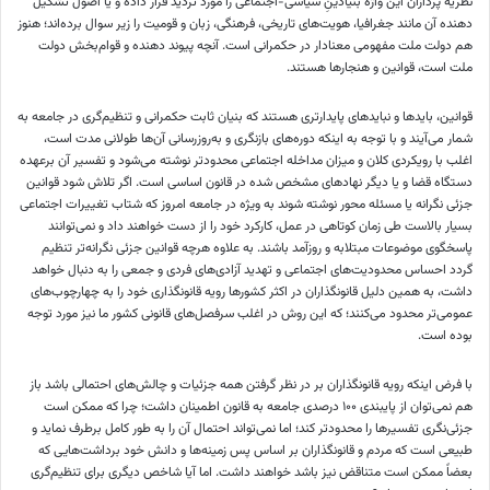
نظریه پردازان این واژه بنیادینِ سیاسی-اجتماعی را مورد تردید قرار داده و یا اصول تشکیل
دهنده آن مانند جغرافیا، هویت‌های تاریخی، فرهنگی، زبان و قومیت را زیر سوال برده‌اند؛ هنوز
هم دولت ملت مفهومی معنادار در حکمرانی است. آنچه پیوند دهنده و قوام‌بخش دولت
ملت است، قوانین و هنجارها هستند.
قوانین، بایدها و نبایدهای پایدارتری هستند که بنیان ثابت حکمرانی و تنظیم‌گری در جامعه به
شمار می‌آیند و با توجه به اینکه دوره‌های بازنگری و به‌روزرسانی آن‌ها طولانی مدت است،
اغلب با رویکردی کلان و میزان مداخله اجتماعی محدودتر نوشته می‌شود و تفسیر آن برعهده
دستگاه قضا و یا دیگر نهادهای مشخص شده در قانون اساسی است. اگر تلاش شود قوانین
جزئی
نگرانه
یا مسئله محور نوشته شوند به ویژه در جامعه امروز که شتاب تغییرات اجتماعی
بسیار بالاست طی زمان کوتاهی در عمل، کارکرد خود را از دست خواهند داد و نمی‌توانند
پاسخگوی موضوعات مبتلابه و روزآمد باشند. به علاوه هرچه قوانین جزئی
نگرانه‌تر
تنظیم
گردد احساس محدودیت‌های اجتماعی و تهدید آزادی‌های فردی و جمعی را به دنبال خواهد
داشت، به همین دلیل قانونگذاران در اکثر کشورها رویه قانونگذاری خود را به چهارچوب‌های
عمومی‌تر محدود می‌کنند؛ که این روش در اغلب سرفصل‌های قانونی کشور ما نیز مورد توجه
بوده است.
با فرض اینکه رویه قانونگذاران بر در نظر گرفتن همه جزئیات و چالش‌های احتمالی باشد باز
هم نمی‌توان از پایبندی ۱۰۰ درصدی جامعه به قانون اطمینان داشت؛ چرا که ممکن است
جزئی‌نگری تفسیرها را محدودتر کند؛ اما نمی‌تواند احتمال آن را به طور کامل برطرف نماید و
طبیعی است که مردم و قانونگذاران بر اساس پس زمینه‌ها و دانش خود برداشت‌هایی که
بعضاً ممکن است متناقض نیز باشد خواهند داشت. اما آیا شاخص دیگری برای تنظیم‌گری