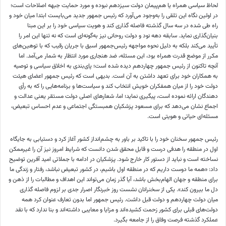
لحاظ سیاسی همراه یا هم‌پیمان دولت سیزدهم نبوده و مورد حمایت جبهه اصلاحات است؛
در اولین نگاه این تلقی را به‌وجود می‌آورد که رئیس جمهور جدید می‌بایست ابتدا میان خود و
راه طی شده در سه سال گذشته فاصله گذاری کند و هویت سیاسی خود را بر این مبنا
بنیان‌گذاری نماید. سابقه دهه نود و دولت روحانی نیز به‌گونه‌ای است که نه تنها این امر را
تأیید می‌کند بلکه به دلیل نحوه مواجهه رئیس‌جمهور اسبق با جریان رقیب که با توهین‌های
مکرر از موضع قدرت همراه بود، این مسئله، ضد هنجاری مورد انتظار به شمار می‌آمد. اما
آنچه تاکنون از رئیس جمهور چهاردهم دیده شده است؛ پای‌بندی به اخلاق سیاسی و توصیه
به همکاران خود برای تعهد داشتن به آن است. بدیهی است که رئیس جمهور اعضای هیئت
دولت خود را از میان همفکران خویش انتخاب کند و سیاست‌ها و برنامه‌هایی را که به رأی
دهندگان ارائه نموده است، پیگیری نماید؛ اما، شعارهای اصلی دولت مستقر یعنی عدالت و
اجماع نشان می‌دهد که برای مسعود پزشکیان همبستگی اجتماعی و عدم احساس تبعیض،
مسئله‌ای حیاتی و هویتی است.
رئیس جمهور سخنان خود را با تاکید بر باور به چشم‌انداز کشور آغاز کرد و دستیابی به جایگاه
اول در منطقه را هدفی درست و قابل محقق شدن دانست که شرایط امروز نیز آن را غیرممکن
نساخته است و نباید از دستور کار خارج شود. پزشکیان در ادامه با جملاتی امید آفرین توضیح
داد: «همه ما دوست داریم که در منطقه اول باشیم، در کشور تبعیض نباشد، رفتار و زندگی ما
برای منطقه و جهان الهام‌بخش باشد، آیا گذر زمان می‌تواند این اهداف و مطالبات را از ذهن و
دل ما بیرون کند». یکی از سخنرانان نشست روز خبرنگار اصرار جدی بر لزوم فاصله گذاری
میان دولت چهاردهم و دولت قبل داشت. رئیس جمهور اما بدون تعارف عنوان کرد همه
دولت‌های قبلی برای کشور زحمت کشیده‌اند و مزایا و معایبی داشته‌اند و بنا ندارد که با نقد
عملکرد گذشته فرصت وفاق را از جامعه بگیرد.