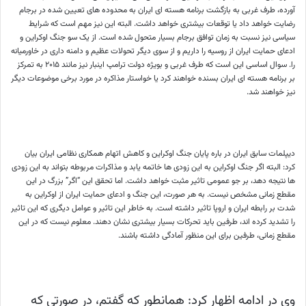
آورده، طرف غربی به بازگشت برنامه هسته ای ایران به محدوده های تعیین شده در برجام
رضایت خواهد داد یا توقعات بیشتری خواهد داشت. البته این نیز مهم است که شرایط
سیاسی نیز نسبت به زمان توافق برجام بسیار متحول شده است. از یک سو جنگ اوکراین و
ادعای حمایت ایران از روسیه را داریم و از سوی دیگر تحولات عظیم و دامنه داری در خاورمیانه
را. سوال اساسی این است که طرف غربی و بویژه دولت ترامپ اینبار نیز مانند ۲۰۱۵ به تمرکز
بر برنامه هسته ای ایران بسنده خواهند کرد یا خواستار مذاکره در مورد برخی موضوعات دیگر
نیز خواهند شد.
دیپلمات سابق ایران در باره پایان جنگ اوکراین و کاهش اتهام همکاری نظامی ایران بیان
کرد: البته اگر جنگ اوکراین به این زودی ها خاتمه یابد و مذاکرات مربوطه بتواند به این زودی
ها نتیجه دهد، بر جو عمومی تاثیر مثبت خواهد داشت. اما تحقق این “اگر” بزرگ در این
مقطع زمانی مشخص نیست. به هر صورت، این جنگ و ادعای حمایت ایران از اوکراین به
شدت بر رابطه ایران و اروپا تاثیر داشته است. به خاطر این تاثیر و عوامل دیگری که این تاثیر
را تشدید کرده اند، طرفین باید تحرکات بسیار بیشتری نشان دهند. معلوم نیست که در این
مقطع زمانی، طرفین برای این منظور آمادگی داشته باشند.
وی در ادامه اظهار کرد: همانطور که گفتم، در صورتی که