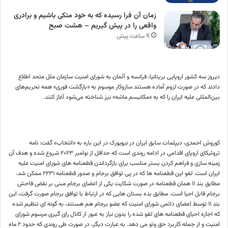
زمان آن فرا رسیده که به خود متکی باشیم و برادری
واقعی را در پیش گیریم – هشت صبح
9 ساعت پیش
دیروز سه کشور اروپایی بریتانیا، فرانسه و آلمان به شورای امنیت سازمان ملل متحد اطلاع
دادند که در صورت لزوم آماده هستند سازوکار موسوم به «بازگشت فوری» همه تحریم‌های
بین‌المللی علیه ایران را که به «مکانیسم ماشه» نیز شناخته می‌شود آغاز کنند.
کوروش احمدی، دیپلمات سابق ایران در نیویورک در این باره به «انتخاب» گفت: نامه
تروئیکای اروپای اقدامی در ادامه روندی است که حداقل از نوامبر ۲۰۲۳ شروع شده و هدف آن
زمینه سازی و فراهم کردن بستر مناسب برای بازگرداندن قطعنامه های شورای امنیت علیه
ایران است. لغو این قطعنامه ها که در پی توافق برجام و صدور قطعنامه ۲۲۳۱ ممکن شد،
مطابق بند ۱۱ همان قطعنامه در صورت شکایت یکی از اعضای برجام مبنی بر نقض فاحش
برجام قابل احیا است. مطابق بده بستان هایی که در ارتباط با توافق برجام صورت گرفت، این
بند ۱۱ توسط اعضای دائمی شورای امنیت که عضو برجام هم هستند، به گونه ای تنظیم شده
که اجازه احیای قطعنامه های لغو شده را بدون نیاز به عبور از کانال رای گیری مرسوم شورای
امنیت و از جمله کاربرد حق وتو می دهد. به عبارت دیگر، در صورت طی روندی که حدود ۲ ماه