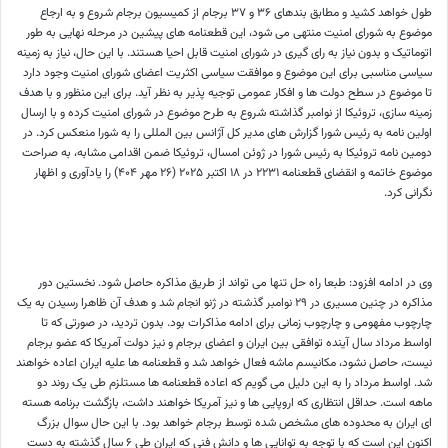
طول خواهد کشید و مطابق بندهای ۳۶ و ۳۷ برجام از کمیسیون برجام شروع و به ارجاع
موضوع به شورای امنیت منتهی می شود، این قطعنامه های پیشین در مرحله نهایی به طور
اتوماتیک و بدون نیاز به رای گیری در شورای امنیت قابل احیا هستند. با این حال، نیاز به زمینه
سیاسی مناسبی برای این موضوع و موافقت سیاسی اکثریت اعضای شورای امنیت وجود دارد
تا موضوع در سطح دولت ها و افکار عمومی توجیه پذیر به نظر آید. برای این منظور و با هدف
زمینه سازی، تروئیکا از نوامبر گذاشته شروع به طرح موضوع در شورای امنیت کرده و با ارسال
اولین نامه به رئیس شورا گزارش های مدیر کل آژانس بین المللی را به شورا منعکس کرد. در
دومین نامه تروئیکا به رئیس شورا در ژوئن امسال، تروئیکا ضمن اقدامی مشابه، به صراحت
موضوع خاتمه و انقضای قطعنامه ۲۲۳۱ در ۱۸ اکتبر ۲۰۲۵ (۲۶ مهر ۴۰۴) را یادآوری و اظهار
نگرانی کرد.
وی در ادامه افزود: طبعا راه حل تنها می تواند از طریق مذاکره حاصل شود. نخستین دور
مذاکره در چنین مسیری در ۲۹ نوامبر گذشته در ژنو انجام شد و هدف آن ظاهرا رسیدن به یک
چارچوب مفهومی و چارچوب زمانی برای ادامه مذاکرات بود. بدون تردید، در صورتی که تا
اواسط مرداد سال آینده توافقی بین ایران و اعضای برجام و نیز دولت آمریکا که عضو برجام
نیست، حاصل نشود، مکانیسم ماشه فعال خواهد شد و قطعنامه ها علیه ایران اعاده خواهند
شد. اواسط مرداد را به این دلیل می گویم که اعاده قطعنامه ها مستلزم طی یک روند دو
ماهه است. حداقل انتظاری که اروپایی ها و نیز آمریکا خواهند داشت، بازگشت برنامه هسته
ای ایران به محدوده های مشخص شده توسط برجام خواهد بود. با این حال سوال بزرگ
اکنون این است که با توجه به توانایی ها و دانش فنی که ایران طی ۶ سال گذشته به دست