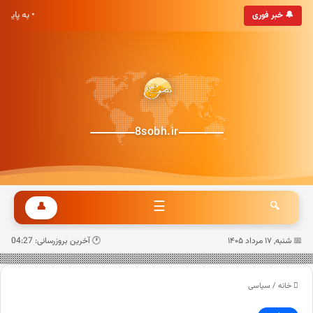
• به پا
🔔 خبر فوری
8sobh.ir
☰
👤
🔍
📅 شنبه, ۱۷ مرداد ۱۴۰۵
🕐 آخرین بروزرسانی: 04:27
خانه
/
سیاسی