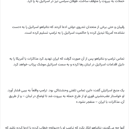
حملات به بیروت را متوقف ساخت، طوفان سیاسی نیز در اسرائیل به پا کرد.
رقیبان و حتی برخی از متحدان تندروی دولتی ادعا کردند که نتانیاهو اسرائیل را به «دست
نشانده» آمریکا تبدیل کرده یا حاکمیت اسرائیل را به ترامپ تسلیم کرده است.
تماس ترامپ و نتانیاهو پس از آن صورت گرفت که ایران تهدید کرد مذاکرات با آمریکا را به
دلیل اقدامات اسرائیل در لبنان رها کرده و به سمت اسرائیل موشک پرتاب خواهد کرد.
یک منبع اسرائیلی گفت: «این تماس تلفنی وحشتناکی بود. ترامپ واقعاً به بیبی فشار آورد.
او خواستار عقب‌نشینی فوری او از طرح حمله به بیروت شد تا اوضاع در لبنان – و از طریق
آن، مذاکرات با ایران – منفجر نشود.»
آنها چه می‌گویند: نتانیاهو انکار نکرد که ترامپ او را «دیوانه» خطاب کرده یا ادعا کرده باشد که