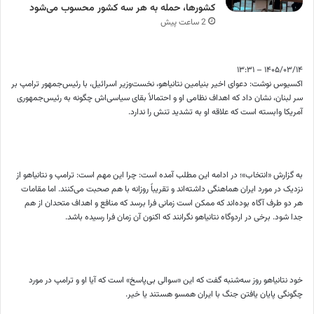
کشورها، حمله به هر سه کشور محسوب می‌شود
2 ساعت پیش
۱۴۰۵/۰۳/۱۴ – ۱۳:۳۱
اکسیوس نوشت: دعوای اخیر بنیامین نتانیاهو، نخست‌وزیر اسرائیل، با رئیس‌جمهور ترامپ بر
سر لبنان، نشان داد که اهداف نظامی او و احتمالاً بقای سیاسی‌اش چگونه به رئیس‌جمهوری
آمریکا وابسته است که علاقه او به تشدید تنش را ندارد.
به گزارش «انتخاب»؛ در ادامه این مطلب آمده است: چرا این مهم است: ترامپ و نتانیاهو از
نزدیک در مورد ایران هماهنگی داشته‌اند و تقریباً روزانه با هم صحبت می‌کنند. اما مقامات
هر دو طرف آگاه بوده‌اند که ممکن است زمانی فرا برسد که منافع و اهداف متحدان از هم
جدا شود. برخی در اردوگاه نتانیاهو نگرانند که اکنون آن زمان فرا رسیده باشد.
خود نتانیاهو روز سه‌شنبه گفت که این «سوالی بی‌پاسخ» است که آیا او و ترامپ در مورد
چگونگی پایان یافتن جنگ با ایران همسو هستند یا خیر.