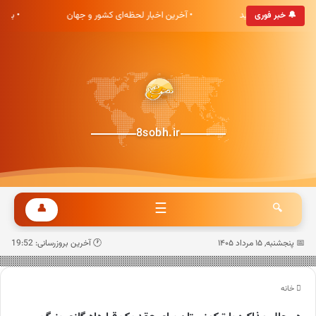
ی هشت صبح خوش آمدید
• آخرین اخبار لحظه‌ای کشور و جهان
• به‌
🔔 خبر فوری
8sobh.ir
☰
👤
🔍
📅 پنجشنبه, ۱۵ مرداد ۱۴۰۵
🕐 آخرین بروزرسانی: 19:52
خانه