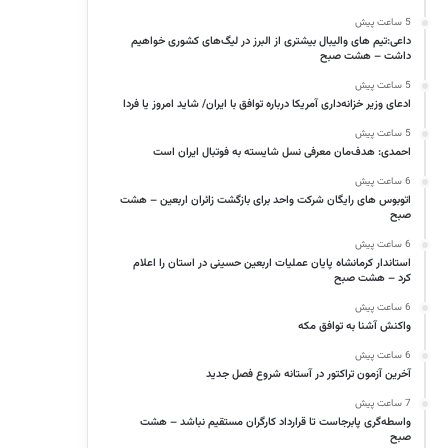
5 ساعت پیش
داعی:تیم های والیبال بیشتری از البرز در لیگ‌های کشوری خواهیم
داشت – هشت صبح
5 ساعت پیش
ادعای وزیر خزانه‌داری آمریکا درباره توافق با ایران/ شاید امروز یا فردا
5 ساعت پیش
احمدی: هدف‌مان معرفی نسل شایسته به فوتبال ایران است
6 ساعت پیش
اتوبوس های رایگان شرکت واحد برای بازگشت زائران اربعین – هشت
صبح
6 ساعت پیش
استاندار کرمانشاه پایان عملیات اربعین حسینی در استان را اعلام
کرد – هشت صبح
6 ساعت پیش
واکنش آشنا به توافق مکه
6 ساعت پیش
آخرین آزمون تراکتور در آستانه شروع فصل جدید
7 ساعت پیش
واسطه‌گری پابرجاست تا قرارداد کارگران مستقیم نباشد – هشت
صبح