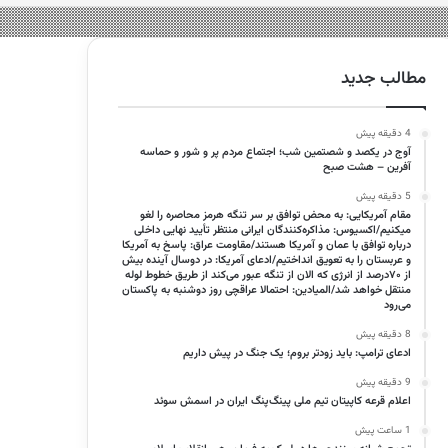
مطالب جدید
4 دقیقه پیش
آوج در یکصد و شصتمین شب؛ اجتماع مردم پر و شور و حماسه
آفرین – هشت صبح
5 دقیقه پیش
مقام آمریکایی: به محض توافق بر سر تنگه هرمز محاصره را لغو
میکنیم/اکسیوس: مذاکره‌کنندگان ایرانی منتظر تأیید نهایی داخلی
درباره توافق با عمان و آمریکا هستند/مقاومت عراق: پاسخ به آمریکا
و عربستان را به تعویق انداختیم/ادعای آمریکا: در دوسال آینده بیش
از ۷۰درصد از انرژی که الان از تنگه عبور می‌کند از طریق خطوط لوله
منتقل خواهد شد/المیادین: احتمالا عراقچی روز دوشنبه به پاکستان
می‌رود
8 دقیقه پیش
ادعای ترامپ: باید زودتر بروم؛ یک جنگ در پیش داریم
9 دقیقه پیش
اعلام قرعه کاپیتان تیم ملی پینگ‌پنگ ایران در اسمش سوئد
1 ساعت پیش