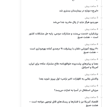
3 ساعت پیش
«ایرج» دوباره در بیمارستان بستری شد
3 ساعت پیش
مورینیو هرگز نباید از رئال مادرید جدا می‌شد
4 ساعت پیش
پزشکیان: خدمت بی‌منت و مشارکت مردمی، پایه حل مشکلات کشور
است – هشت صبح
4 ساعت پیش
۳۰ پروژه آموزشی دلفان با پیشرفت ۹۱ درصدی آماده بهره‌برداری است
– هشت صبح
4 ساعت پیش
معنا و پیام‌های پشت‌پرده «توافق‌نامه دفاع مشترک مکه» برای ایران،
آمریکا و اسرائیل
4 ساعت پیش
واکنش بقایی به اظهارات اخیر ترامپ؛ اول پیروز شوید بعد!
4 ساعت پیش
میزبانی استقلال در آسیا به امارات می‌رسد؟
5 ساعت پیش
اقتصاد آمریکا نیز با فشارها و ریسک‌های قابل توجهی مواجه است –
هشت صبح