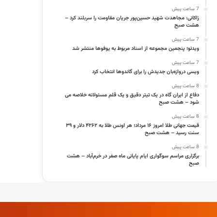
7 ساعت پیش
زاکانی: مجاهدت شهید حسین‌پور جریان مقاومت را سربلند کرد –
هشت صبح
7 ساعت پیش
ویدئو؛ پنجمین مجموعه از اسناد مربوط به یوفوها منتشر شد
7 ساعت پیش
ویسی دروازه‌بان جدیدش را برای گاندوها انتخاب کرد
8 ساعت پیش
دفاع از ایران گاه در یک تیتر دقیق و یک قلم مسئولانه خلاصه می
شود – هشت صبح
8 ساعت پیش
قیمت جهانی طلا امروز ۱۶ مرداد؛ هر اونس طلا به ۴۲۶۲ دلار و ۳۹
سنت رسید – هشت صبح
8 ساعت پیش
برگزاری مراسم سوگواری ایام پایانی ماه صفر در خرم‌آباد – هشت
صبح