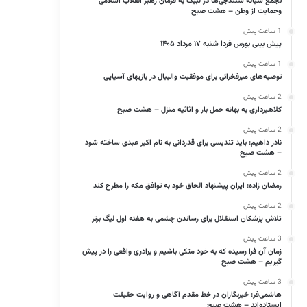
تجمع شبانه سنندجی‌ها در لبیک به فرمان رهبر انقلاب اسلامی
وحمایت از وطن – هشت صبح
1 ساعت پیش
پیش بینی بورس فردا شنبه ۱۷ مرداد ۱۴۰۵
1 ساعت پیش
توصیه‌های میرفخرائی برای موفقیت والیبال در بازیهای آسیایی
2 ساعت پیش
کلاهبرداری به بهانه حمل بار و اثاثیه منزل – هشت صبح
2 ساعت پیش
نادر داهیم: باید تندیسی برای قدردانی به نام اکبر عبدی ساخته شود
– هشت صبح
2 ساعت پیش
رمضان زاده: ایران پیشنهاد الحاق خود به توافق مکه را مطرح کند
2 ساعت پیش
تلاش پزشکان استقلال برای رساندن چشمی به هفته اول لیگ برتر
3 ساعت پیش
زمان آن فرا رسیده که به خود متکی باشیم و برادری واقعی را در پیش
گیریم – هشت صبح
3 ساعت پیش
هاشمی‌فر​​​​​​​: خبرنگاران در خط مقدم آگاهی و روایت حقیقت
ایستاده‌اند – هشت صبح