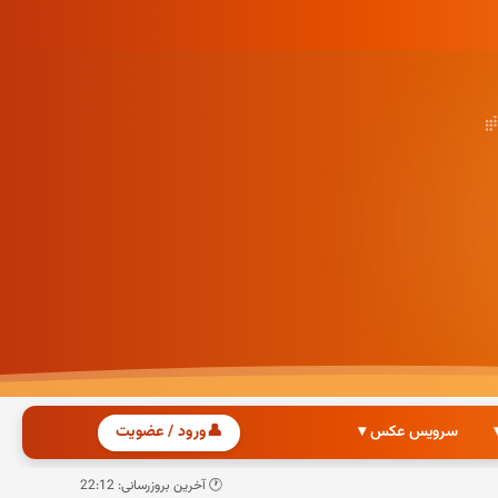
سرویس عکس ▾
👤
ورود / عضویت
🕐 آخرین بروزرسانی: 22:12