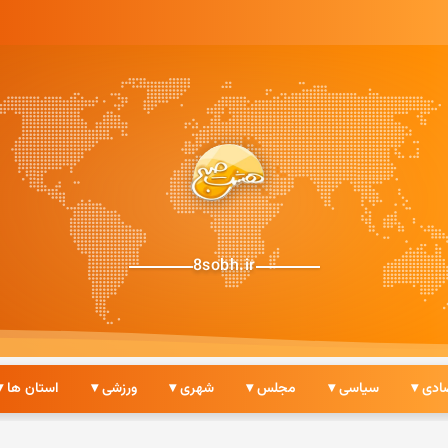
8sobh.ir
ادی ▾
سیاسی ▾
مجلس ▾
شهری ▾
ورزشی ▾
استان ها ▾