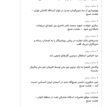
3 ساعت پیش
بهره‌برداری از سه دوربرگردان جدید در بلوار آیت‌الله کاشانی تهران –
هشت صبح
3 ساعت پیش
سالروز شهادت شهید محمد ناصر ناصری روز شهدای دیپلمات
نامگذاری شود – هشت صبح
3 ساعت پیش
مدیرعامل بانک تجارت در پیامی روزخبرنگار را به اصحاب رسانه و
خبرنگاران تبریک گفت
3 ساعت پیش
مرد اخراجی استقلال سرمربی آفریقای جنوبی شد
3 ساعت پیش
واکنش کشفیا به ترک اردوی تیم ملی توسط کاپیتان تیم ملی والیبال
نشسته
4 ساعت پیش
امیر شکوری: دشمن هیچ‌گاه نباید در آسمان ایران احساس امنیت
کند – هشت صبح
4 ساعت پیش
عملیات موفق تعمیرات اسکله صادراتی نفت در منطقه لاوان –
هشت صبح