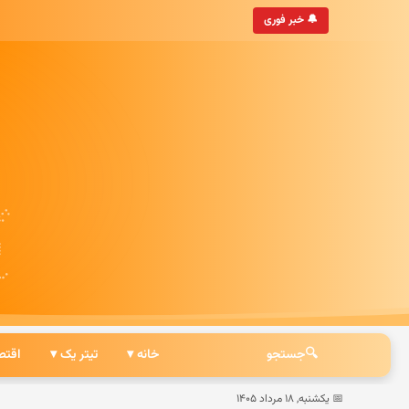
• به‌روزترین خبرگزاری ایرانی
🔔 خبر فوری
🔍
جستجو
خانه ▾
تیتر یک ▾
اقتص
📅 یکشنبه, ۱۸ مرداد ۱۴۰۵