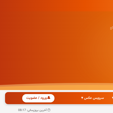
سرویس عکس ▾
👤
ورود / عضویت
🕐 آخرین بروزرسانی: 08:17