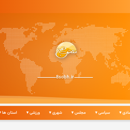
8sobh.ir
ادی ▾
سیاسی ▾
مجلس ▾
شهری ▾
ورزشی ▾
استان ها ▾