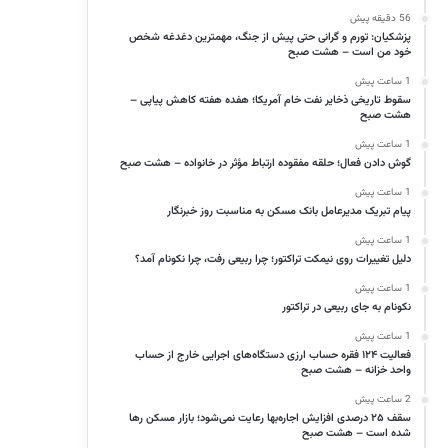
56 دقیقه پیش
پزشکیان: تورم و گرانی حتی پیش از جنگ، مهمترین دغدغه شخص
خود من است – هشت صبح
1 ساعت پیش
سقوط تاریخی ذخایر نفت خام آمریکا؛ هفده هفته کاهش پیاپی –
هشت صبح
1 ساعت پیش
گوش دادن فعال؛ حلقه مفقوده ارتباط مؤثر در خانواده – هشت صبح
1 ساعت پیش
پیام تبریک مدیرعامل بانک مسکن به مناسبت روز خبرنگار
1 ساعت پیش
دلیل تغییرات روی نیمکت تراکتور؛ چرا ربیعی رفت، چرا نکونام آمد؟
1 ساعت پیش
نکونام به جای ربیعی در تراکتور
1 ساعت پیش
فعالیت ۱۲۴ فقره حساب ارزی دستگاه‌های اجرایی خارج از حساب
واحد خزانه – هشت صبح
2 ساعت پیش
سقف ۲۵ درصدی افزایش اجاره‌بها رعایت نمی‌شود؛ بازار مسکن رها
شده است – هشت صبح