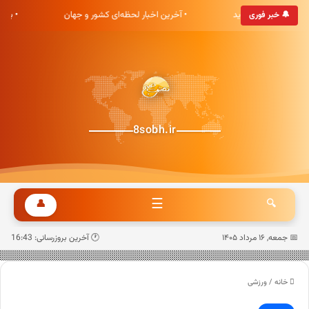
ی هشت صبح خوش آمدید
• آخرین اخبار لحظه‌ای کشور و جهان
• به
🔔 خبر فوری
8sobh.ir
☰
👤
🔍
📅 جمعه, ۱۶ مرداد ۱۴۰۵
🕐 آخرین بروزرسانی: 16:43
خانه
/
ورزشی