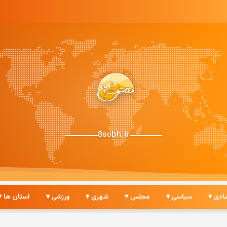
8sobh.ir
ادی ▾
سیاسی ▾
مجلس ▾
شهری ▾
ورزشی ▾
استان ها ▾