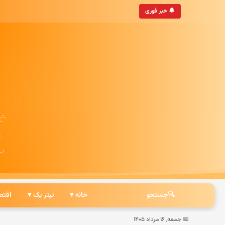
• به‌روزترین خبرگزاری ایرانی
🔔 خبر فوری
🔍
جستجو
خانه ▾
تیتر یک ▾
اقتص
📅 جمعه, ۱۶ مرداد ۱۴۰۵