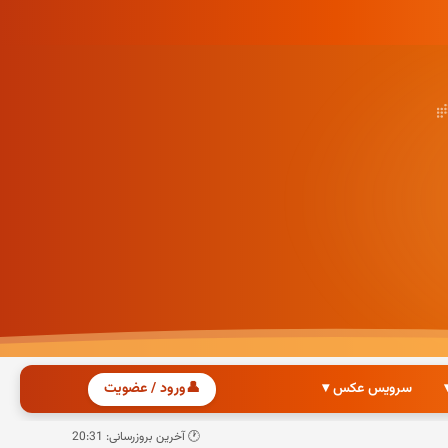
سرویس عکس ▾
👤
ورود / عضویت
🕐 آخرین بروزرسانی: 20:31