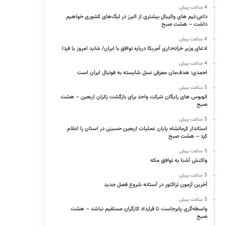
4 ساعت پیش
داعی:تیم های والیبال بیشتری از البرز در لیگ‌های کشوری خواهیم
داشت – هشت صبح
4 ساعت پیش
ادعای وزیر خزانه‌داری آمریکا درباره توافق با ایران/ شاید امروز یا فردا
4 ساعت پیش
احمدی: هدف‌مان معرفی نسل شایسته به فوتبال ایران است
5 ساعت پیش
اتوبوس های رایگان شرکت واحد برای بازگشت زائران اربعین – هشت
صبح
5 ساعت پیش
استاندار کرمانشاه پایان عملیات اربعین حسینی در استان را اعلام
کرد – هشت صبح
5 ساعت پیش
واکنش آشنا به توافق مکه
5 ساعت پیش
آخرین آزمون تراکتور در آستانه شروع فصل جدید
5 ساعت پیش
واسطه‌گری پابرجاست تا قرارداد کارگران مستقیم نباشد – هشت
صبح