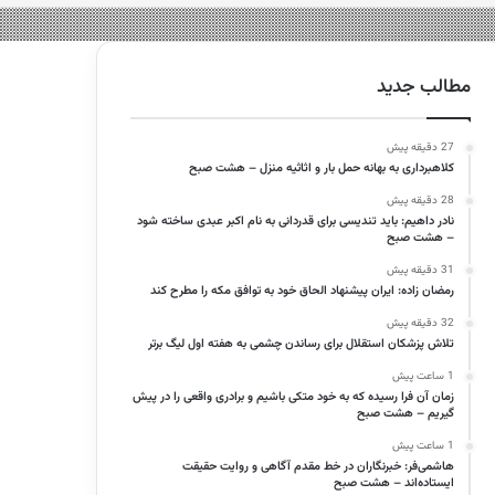
مطالب جدید
27 دقیقه پیش
کلاهبرداری به بهانه حمل بار و اثاثیه منزل – هشت صبح
28 دقیقه پیش
نادر داهیم: باید تندیسی برای قدردانی به نام اکبر عبدی ساخته شود
– هشت صبح
31 دقیقه پیش
رمضان زاده: ایران پیشنهاد الحاق خود به توافق مکه را مطرح کند
32 دقیقه پیش
تلاش پزشکان استقلال برای رساندن چشمی به هفته اول لیگ برتر
1 ساعت پیش
زمان آن فرا رسیده که به خود متکی باشیم و برادری واقعی را در پیش
گیریم – هشت صبح
1 ساعت پیش
هاشمی‌فر​​​​​​​: خبرنگاران در خط مقدم آگاهی و روایت حقیقت
ایستاده‌اند – هشت صبح