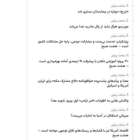
2 ساعت پیش
«ایرج» دوباره در بیمارستان بستری شد
2 ساعت پیش
مورینیو هرگز نباید از رئال مادرید جدا می‌شد
2 ساعت پیش
پزشکیان: خدمت بی‌منت و مشارکت مردمی، پایه حل مشکلات کشور
است – هشت صبح
3 ساعت پیش
۳۰ پروژه آموزشی دلفان با پیشرفت ۹۱ درصدی آماده بهره‌برداری است
– هشت صبح
3 ساعت پیش
معنا و پیام‌های پشت‌پرده «توافق‌نامه دفاع مشترک مکه» برای ایران،
آمریکا و اسرائیل
3 ساعت پیش
واکنش بقایی به اظهارات اخیر ترامپ؛ اول پیروز شوید بعد!
3 ساعت پیش
میزبانی استقلال در آسیا به امارات می‌رسد؟
3 ساعت پیش
اقتصاد آمریکا نیز با فشارها و ریسک‌های قابل توجهی مواجه است –
هشت صبح