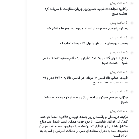
6 ساعت پیش
زاکانی: مجاهدت شهید حسین‌پور جریان مقاومت را سربلند کرد –
هشت صبح
6 ساعت پیش
ویدئو؛ پنجمین مجموعه از اسناد مربوط به یوفوها منتشر شد
6 ساعت پیش
ویسی دروازه‌بان جدیدش را برای گاندوها انتخاب کرد
6 ساعت پیش
دفاع از ایران گاه در یک تیتر دقیق و یک قلم مسئولانه خلاصه می
شود – هشت صبح
6 ساعت پیش
قیمت جهانی طلا امروز ۱۶ مرداد؛ هر اونس طلا به ۴۲۶۲ دلار و ۳۹
سنت رسید – هشت صبح
7 ساعت پیش
برگزاری مراسم سوگواری ایام پایانی ماه صفر در خرم‌آباد – هشت
صبح
7 ساعت پیش
ترکیه، عربستان و پاکستان روز جمعه «پیمان دفاعی» امضا خواهند
کرد / این توافق «نخستین از نوع خود» ممکن است شامل بند دفاع
متقابل باشد / این توافق نشان‌دهنده یک چارچوب سه‌جانبه مهم در
بحبوحه تشدید بحران منطقه‌ای پس از حملات اسرائیل و آمریکا به
ایران است