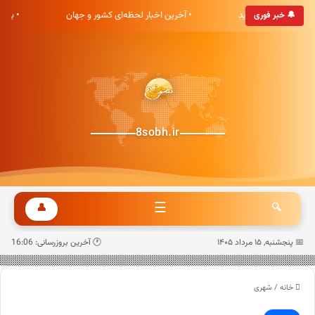
ی هشت صبح خوش آمدید
• آخرین اخبار لحظه‌ای کشور و جهان
• به
🔔 خبر فوری
8sobh.ir
☰
👤
🔍
📅 پنجشنبه, ۱۵ مرداد ۱۴۰۵
🕐 آخرین بروزرسانی: 16:06
خانه
/
شهری