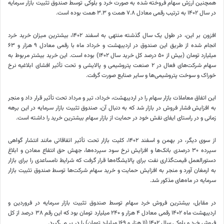
همچنین ارزش سهام فروخته شده به صورت خرد و بلوکی توسط صندوق تثبیت بازار سرمایه
در سال ۱۴۰۲ به ترتیب رقمی معادل ۷.۸ همت و ۳.۳ همت بوده است.
افزون بر این، در طول یک سال گذشته منتهی به اسفند ۱۴۰۲، بیشترین میزان خرید خرد
انجام شده از طریق این صندوق در اردیبهشت و خرداد ماه با رقمی معادل ۹ هزار و ۶۳
میلیارد تومان (بیش از ۵۰ درصد کل خرید سال ۱۴۰۲) بوده است. این خرید بیشتر مربوط به
سهام شرکت‌های فعال در ۲ صنعت پتروشیمی و پالایشی و تحت تأثیر افشای ابلاغیه نرخ
خوراک و سوخت پتروشیمی‌ها و سایر صنایع صورت گرفت.
این اتفاق معاملات بازار سهام را در اردیبهشت، خرداد، تیر و مرداد تحت تأثیر قرار داد و منجر
به افزایش فشار فروش در بازار شد که به دنبال آن، صندوق تثبیت بازار سرمایه در این برهه
زمانی و در راستای ایفای نقش خود در حمایت از بازار سهام بیشترین خرید را داشته است.
از سوی دیگر، در بهمن و اسفند ۱۴۰۲، کلیت بازار تحت تأثیر اتفاقاتی مانند انتشار گواهی
سپرده ۳۰ درصدی بانک‌ها و افزایش نرخ سود سپرده‌ها، جهش حق انتفاع معادن و ابلاغ
دستورالعمل قیمت‌گذاری نفت برای پالایشگاه‌ها قرار گرفت که شرایط نامساعدی را برای بازار
به ارمغان آورد و منجر به افزایش حمایت و خرید سهام شرکت‌ها توسط صندوق تثبیت بازار
سرمایه در ماه‌های مذکور شد.
در مقابل، بیشترین فروش خرد سهام توسط صندوق تثبیت بازار سرمایه در فروردین و
اردیبهشت ماه ۱۴۰۲ رقمی معادل ۴ هزار و ۲۴۰ میلیارد تومان بود که این رقم ۳۸ درصد از کل
فروش خرد و بلوکی سال ۱۴۰۲ (۱۱ هزار و ۱۶۹ میلیارد تومان) را در بر می‌گیرد.