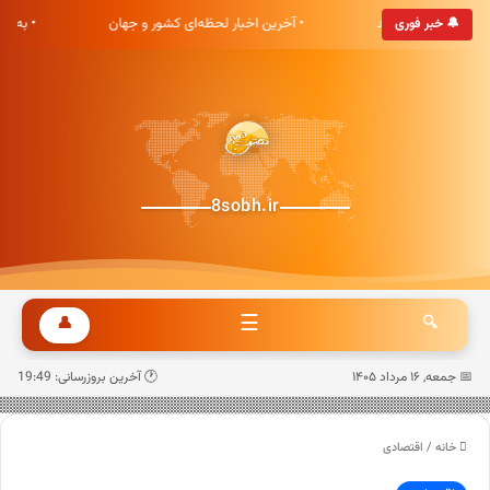
 هشت صبح خوش آمدید
• آخرین اخبار لحظه‌ای کشور و جهان
• به‌
🔔 خبر فوری
8sobh.ir
☰
👤
🔍
📅 جمعه, ۱۶ مرداد ۱۴۰۵
🕐 آخرین بروزرسانی: 19:49
خانه
/
اقتصادی