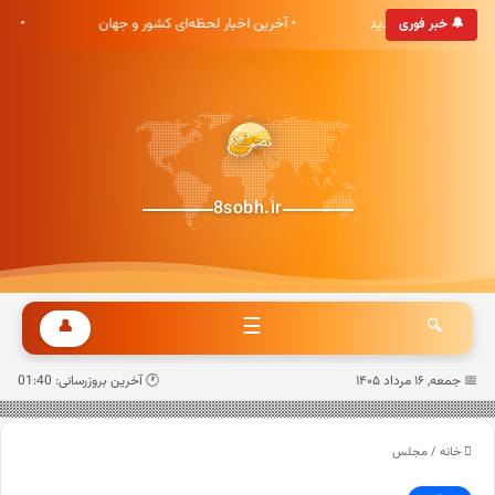
ری هشت صبح خوش آمدید
• آخرین اخبار لحظه‌ای کشور و جهان
• به
🔔 خبر فوری
8sobh.ir
☰
👤
🔍
📅 جمعه, ۱۶ مرداد ۱۴۰۵
🕐 آخرین بروزرسانی: 01:40
خانه
/
مجلس