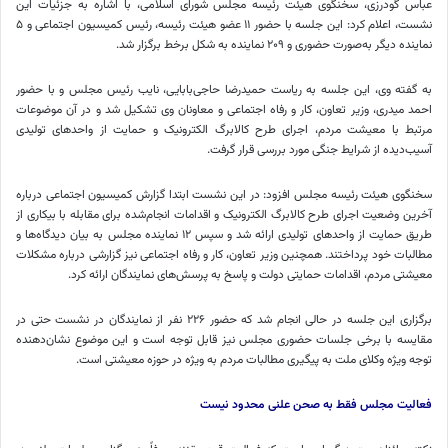
عباس گودرزی، سخنگوی هیئت رئیسه مجلس شورای اسلامی، با اشاره به جزئیات این
نشست، اعلام کرد: این جلسه با حضور ۱۱ عضو هیئت رئیسه، رئیس کمیسیون اجتماعی و ۵
نماینده دیگر به‌صورت حضوری و ۲۰۹ نماینده به شکل برخط برگزار شد.
به گفته وی، این جلسه به ریاست حمیدرضا حاجی‌بابایی، نایب رئیس مجلس و با حضور
احمد میدری، وزیر تعاون، کار و رفاه اجتماعی و معاونان وی تشکیل شد و در آن موضوعات
مرتبط با معیشت مردم، اجرای طرح کالابرگ الکترونیک و حمایت از واحدهای تولیدی
آسیب‌دیده از شرایط جنگی مورد بررسی قرار گرفت.
سخنگوی هیئت رئیسه مجلس افزود: در این نشست ابتدا گزارش کمیسیون اجتماعی درباره
آخرین وضعیت اجرای طرح کالابرگ الکترونیک و اقدامات انجام‌شده برای مقابله با بیکاری از
طریق حمایت از واحدهای تولیدی ارائه شد و سپس ۱۲ نماینده مجلس به بیان دیدگاه‌ها و
مطالبات خود پرداختند. همچنین وزیر تعاون، کار و رفاه اجتماعی نیز گزارشی درباره مشکلات
معیشتی مردم، اقدامات حمایتی دولت و پاسخ به پرسش‌های نمایندگان ارائه کرد.
برگزاری این جلسه در حالی انجام شد که حضور ۲۲۶ نفر از نمایندگان در نشست حتی در
مقایسه با برخی جلسات حضوری مجلس نیز قابل توجه است و این موضوع نشان‌دهنده
توجه ویژه وکلای ملت به پیگیری مطالبات مردم به ویژه در حوزه معیشتی است.
فعالیت مجلس فقط به صحن علنی محدود نیست