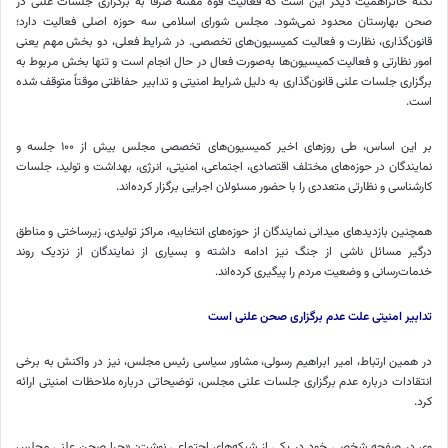
نکته حائزاهمیت دیگر این است که فعالیت قوه مقننه صرفاً به برگزاری جلسات علنی در
صحن بهارستان محدود نمی‌شود. مجلس شورای اسلامی سه حوزه اصلی فعالیت دارد؛
قانون‌گذاری، نظارت و فعالیت کمیسیون‌های تخصصی. در شرایط فعلی، دو بخش مهم یعنی
امور نظارتی و فعالیت کمیسیون‌ها به‌صورت فعال در حال انجام است و تنها بخش مربوط به
برگزاری جلسات علنی قانون‌گذاری به دلیل شرایط امنیتی و تدابیر حفاظتی موقتاً متوقف شده
است.
بر این اساس، طی روزهای اخیر کمیسیون‌های تخصصی مجلس بیش از ۱۰۰ جلسه و
نمایندگان در حوزه‌های مختلف اقتصادی، اجتماعی، امنیتی، انرژی، بهداشت و تولید، جلسات
کارشناسی و نظارتی متعددی را با حضور مسئولان اجرایی برگزار کرده‌اند.
همچنین بازدیدهای میدانی نمایندگان از حوزه‌های انتخابیه، مراکز تولیدی، زیرساختی و مناطق
درگیر مسائل ناشی از جنگ نیز ادامه داشته و بسیاری از نمایندگان از نزدیک روند
خدمات‌رسانی و وضعیت مردم را پیگیری کرده‌اند.
تدابیر امنیتی علت عدم برگزاری صحن علنی است
در همین ارتباط، امیر ابراهیم رسولی، مشاور سیاسی رئیس مجلس، نیز در واکنش به برخی
انتقادات درباره عدم برگزاری جلسات علنی مجلس، توضیحاتی درباره ملاحظات امنیتی ارائه
کرد.
وی در صفحه شخصی خود در یکی از شبکه‌های اجتماعی نوشت: «چرا صحن علنی مجلس