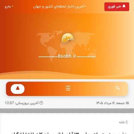
شت صبح خوش آمدید
• آخرین اخبار لحظه‌ای کشور و جهان
• به‌روزت
🔔 خبر فوری
8sobh.ir
☰
👤
🔍
📅 جمعه, ۱۶ مرداد ۱۴۰۵
🕐 آخرین بروزرسانی: 12:07
خانه