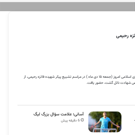
زه رحیمی
به گزارش گروه سیاسی هشت صبح، محمد باقرقالیباف رئیس مجلس شورای اسلامی امروز (جمعه ۱۵ دی ماه ) در مراسم تشییع پیکر شهیده فائزه رحیمی، از
فیض شهادت نائل گشت، حضور یافت.
آسانی؛ علامت سؤال بزرگ لیگ
6 دقیقه پیش