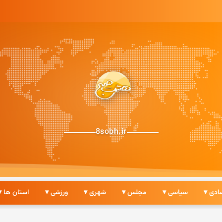
8sobh.ir
ادی ▾
سیاسی ▾
مجلس ▾
شهری ▾
ورزشی ▾
استان ها ▾