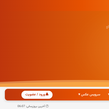
سرویس عکس ▾
👤
ورود / عضویت
🕐 آخرین بروزرسانی: 06:07