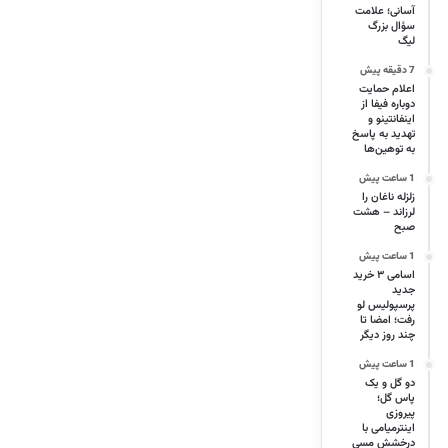
آسانی؛ علامت
سؤال بزرگ
لیگ
7 دقیقه پیش
اعلام حمایت
دوباره فیفا از
اینفانتینو و
تهدید به پاسخ
به توهین‌ها
1 ساعت پیش
زلزله ناغان را
لرزاند – هشت
صبح
1 ساعت پیش
اسامی ۳ خرید
جدید
پرسپولیس لو
رفت؛ امضا تا
چند روز دیگر
1 ساعت پیش
دو گل و یک
پاس گل؛
پیروزی
اینترمیامی با
درخشش مسی