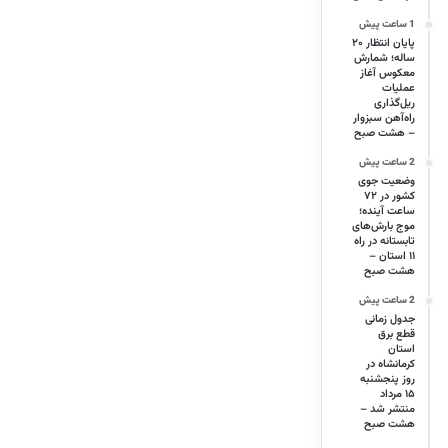
1 ساعت پیش
پایان انتظار ۲۰
ساله؛ شمارش
معکوس آغاز
عملیات
ریل‌گذاری
راه‌آهن سبزوار
– هشت صبح
2 ساعت پیش
وضعیت جوی
کشور در ۷۲
ساعت آینده؛
موج بارش‌های
تابستانه در راه
۱۱ استان –
هشت صبح
2 ساعت پیش
جدول زمانی
قطع برق
استان
کرمانشاه در
روز پنجشنبه
۱۵ مرداد
منتشر شد –
هشت صبح