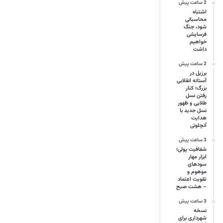
2 ساعت پیش
اشتباه
محاسباتی
شود، جنگ
فرسایشی
خواهیم
داشت
2 ساعت پیش
برزیل در
آستانه انقلابی
بزرگ؛ کنار
رفتن نسل
طلایی و ظهور
نسل جدید با
هدایت
آنچلوتی
3 ساعت پیش
شفافیت پولی؛
ابزار مهار
سودهای
موهوم و
تقویت اعتماد
– هشت صبح
3 ساعت پیش
نسخه
شهرداری برای