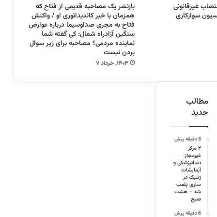
نتصاب غیرقانونی
بازنشر یک مصاحبه قدیمی‌ از فتاح که
یون سوارکاری
همزمان با خبر کاندیداتوری او / واکنش
فتاح به مجری صداوسیما درباره عوارض
سنگین آزادراه شمال: کی گفته شما
نماینده مردمی؟ مصاحبه برای زیر سوال
بردن نیست
۱۴۰۳, خرداد ۷
مطالب
جدید
3 دقیقه پیش
۲ مرکز
غیرمجاز
دندانپزشکی و
آزمایشات
ژنتیک در
ساری پلمب
شد – هشت
صبح
6 دقیقه پیش