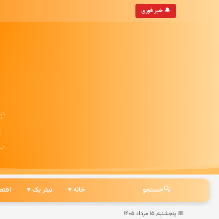
• به‌روزترین خبرگزاری ایرانی
🔔 خبر فوری
🔍
جستجو
خانه ▾
تیتر یک ▾
اقتص
📅 پنجشنبه, ۱۵ مرداد ۱۴۰۵