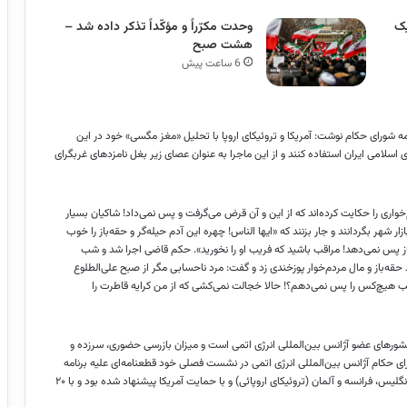
یک
وحدت مکرّراً و مؤکّداً تذکر داده شد –
هشت صبح
6 ساعت پیش
شورای حکام نوشت: آمریکا و تروئیکای اروپا با تحلیل «‌مغز مگسی» خود در این
لامی ایران استفاده کنند و از این ماجرا به عنوان عصای زیر بغل نامزدهای غربگرای
آمده: ۱- آدم کلاهبردار و مال مردم‌خواری را حکایت کرده‌اند که از این و آن قرض می‌گرفت و پس نمی‌داد! شاکیان بسیار
ار شهر بگردانند و جار بزنند که «ایها الناس! چهره این آدم حیله‌گر و حقه‌باز را خوب
باز پس نمی‌دهد! مراقب باشید که فریب او را نخورید‌». حکم قاضی اجرا شد و شب
د حقه‌باز و مال مردم‌خوار پوزخندی زد و گفت: مرد نا‌حسابی مگر از صبح علی‌الطلوع
طلب هیچ‌کس را پس نمی‌دهم؟! حالا خجالت نمی‌کشی که از من کرایه قاطرت را
ان کشورهای عضو آژانس بین‌المللی انرژی اتمی است و میزان بازرسی حضوری، سرزده و
ی حکام آژانس بین‌المللی انرژی اتمی در نشست فصلی خود قطعنامه‌ای علیه برنامه
هسته‌ای کشورمان صادر کرد. این قطعنامه به پیشنهاد سه کشور اروپایی انگلیس، فرانسه و آلمان (‌تروئیکای اروپائی‌) و با حمایت آمریکا پیشنهاد شده بود و با ۲۰