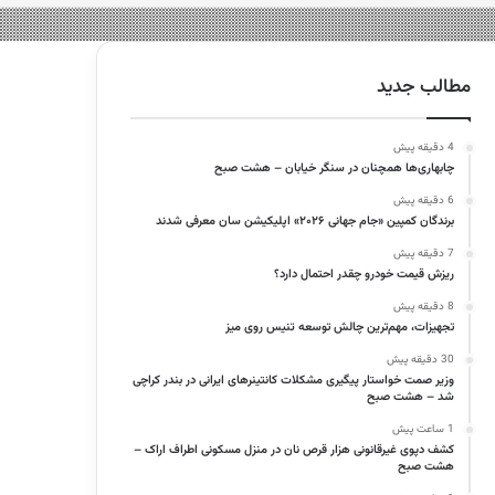
مطالب جدید
4 دقیقه پیش
چابهاری‌ها همچنان در سنگر خیابان – هشت صبح
6 دقیقه پیش
برندگان کمپین «جام جهانی ۲۰۲۶» اپلیکیشن سان معرفی شدند
7 دقیقه پیش
ریزش قیمت خودرو چقدر احتمال دارد؟
8 دقیقه پیش
تجهیزات، مهم‌ترین چالش توسعه تنیس روی میز
30 دقیقه پیش
وزیر صمت خواستار پیگیری مشکلات کانتینرهای ایرانی در بندر کراچی
شد – هشت صبح
1 ساعت پیش
کشف دپوی غیرقانونی هزار قرص نان در منزل مسکونی اطراف اراک –
هشت صبح