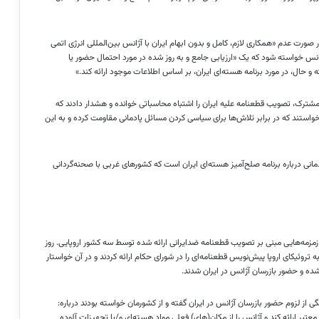
 صورت عدم «همکاری لازم، کامل و بدون ابهام ایران با آژانس بین‌المللی انرژی اتمی
نس خواسته شود که یک «ارزیابی جامع و به روز شده در مورد احتمال حضور یا
 و حال، در مورد برنامه هسته‌ای ایران، بر اساس اطلاعات موجود ارائه کند.»
 مشترک، تصویب قطعنامه علیه ایران را اشتباه محاسباتی خوانده و هشدار دادند که
ستند که در برابر تلاش‌ها برای سیاسی کردن مسائل پادمانی مقاومت کرده و به این
مانی درباره برنامه صلح‌آمیز هسته‌ای ایران است که کشورهای غربی با صحنه‌گردانی
مزمه‌هایی مبنی بر تصویب قطعنامه ضدایرانی ارائه شده توسط سه کشور اروپایی. روز
مان موسوم به تروئیکای اروپا پیش‌نویس قطعنامه‌ای را در شورای حکام ارائه کردند و در آن خواستار
شده و حضور بازرسان آژانس در ایران شدند.
 از لزوم حضور بازرسان آژانس در ایران گفته و از کشورمان خواسته بودند درباره:
معتبر ارائه کند و آژانس را از مکان(های) فعلی مواد هسته‌ای و/یا تجهیزات آلوده