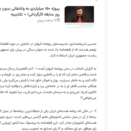
پروژه ۱۵۰ میلیاردی به واشقانی بدون 
روز سابقه کارگردانی! + تکذیبیه
3 ساعت پیش
حسین شریعتمداری، مدیرمسئول روزنامه کیهان در تحلیلی در مورد قطعنامه 
توهم هستند که از قطعنامه یاد شده به عنوان سنگی در پیش پای جمهوری اس
ریاست جمهوری ایران استفاده کنند.
به گزارش انتخاب در متن روزنامه کیهان 
شدند و قاضی حکم کرد که او را بر قاطری سوار کنند و تمام روز در کوچه و باز
نگاه کنید و به خاطر بسپارید. پول و اموال خلق خدا را قرض می‌گیرد ولی 
هنگام، صاحب قاطر او را به در خانه‌اش برد و کرایه قاطر را مطالبه کرد! مر
تاکنون فریاد نمی‌زدی و به مردمان هشدار می‌دادی فریب مرا نخورند که 
می‌خواهی؟!
۲- در حالی که برنامه هسته‌ای ایران یکی از شفاف‌ترین برنامه‌ها در می
برخط از آن در میان تمامی کشورهای عضو آژانس بی‌نظیر است، دیروز شورا
رای موافق، دو رای مخالف و ۱۲ رای ممتنع به تصویب رسید.