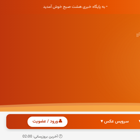
• به پایگاه خبری هشت صبح خوش آمدید
سرویس عکس ▾
👤
ورود / عضویت
🕐 آخرین بروزرسانی: 02:00