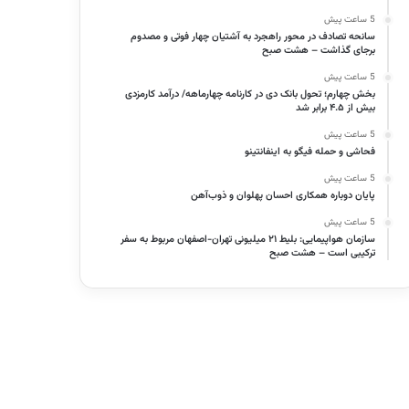
5 ساعت پیش
سانحه تصادف در محور راهجرد به آشتیان چهار فوتی و مصدوم
برجای گذاشت – هشت صبح
5 ساعت پیش
بخش چهارم؛ تحول بانک دی در کارنامه چهارماهه/ درآمد کارمزدی
بیش از ۴.۵ برابر شد
5 ساعت پیش
فحاشی و حمله فیگو به اینفانتینو
5 ساعت پیش
پایان دوباره همکاری احسان پهلوان و ذوب‌آهن
5 ساعت پیش
سازمان هواپیمایی: بلیط ۲۱ میلیونی تهران-اصفهان مربوط به سفر
ترکیبی است – هشت صبح