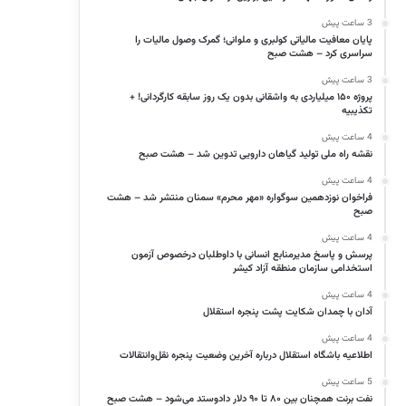
3 ساعت پیش
پایان معافیت مالیاتی کولبری و ملوانی؛ گمرک وصول مالیات را
سراسری کرد – هشت صبح
3 ساعت پیش
پروژه ۱۵۰ میلیاردی به واشقانی بدون یک روز سابقه کارگردانی! +
تکذیبیه
4 ساعت پیش
نقشه راه ملی تولید گیاهان دارویی تدوین شد – هشت صبح
4 ساعت پیش
فراخوان نوزدهمین سوگواره «مهر محرم» سمنان منتشر شد – هشت
صبح
4 ساعت پیش
پرسش و پاسخ مدیرمنابع انسانی با داوطلبان درخصوص آزمون
استخدامی سازمان منطقه آزاد کیشر
4 ساعت پیش
آدان با چمدان شکایت پشت پنجره استقلال
4 ساعت پیش
اطلاعیه باشگاه استقلال درباره آخرین وضعیت پنجره نقل‌وانتقالات
5 ساعت پیش
نفت برنت همچنان بین ۸۰ تا ۹۰ دلار دادوستد می‌شود – هشت صبح