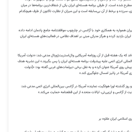
ح شده است. از طرفی برنامه هسته‌ای ایران یکی از شفاف‌ترین برنامه‌ها در میان
 سرزده و برخط از آن بی‌سابقه است و این میزان از نظارت تاکنون از طرف هیچکدام
ایران همواره به همکاری خود با آژانس در چارچوب موافقتنامه جامع پادمان ادامه داده
 ایران بازدید کرده و هرگز مدرکی مبنی بر اهداف نظامی در فعالیت‌های هسته‌ای ایران
ند که یک هفته قبل از آن روزنامه آمریکایی وال‌استریت‌ژورنال مدعی شد: «دولت آمریکا
المللی انرژی اتمی علیه پیشرفت برنامه هسته‌ای ایران را پس بگیرند.» این نشریه هدف
 پیش روی آمریکا عنوان کرده و به نقل برخی دیپلمات‌های غربی گفته بود: «[دولت
ی آمریکا در پائیز امسال جلوگیری کند.»
وز گذشته لورا هولگیت، نماینده آمریکا در آژانس بین‌المللی انرژی اتمی مدعی شد:
ت از آژانس و ان‌پی‌تی، ایالات متحده از این قطعنامه حمایت می‌کند.»
 اسلامی ایران علاوه ‌بر