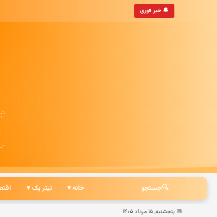
🔔 خبر فوری
🔍
جستجو
خانه ▾
تیتر یک ▾
اقتص
📅 پنجشنبه, ۱۵ مرداد ۱۴۰۵