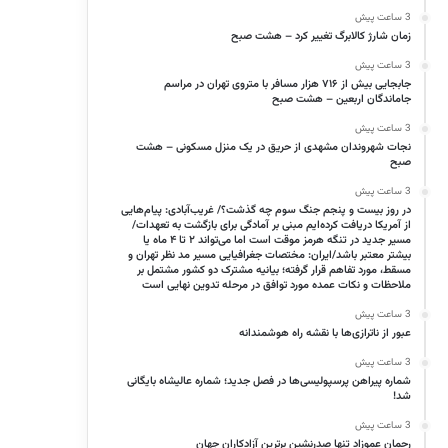
3 ساعت پیش
زمان شارژ کالابرگ تغییر کرد – هشت صبح
3 ساعت پیش
جابجایی بیش از ۷۱۶ هزار مسافر با متروی تهران در مراسم
جاماندگان اربعین – هشت صبح
3 ساعت پیش
نجات شهروندان مشهدی از حریق در یک منزل مسکونی – هشت
صبح
3 ساعت پیش
در روز بیست و پنجم جنگ سوم چه گذشت؟/ غریب‌آبادی: پیام‌هایی
از آمریکا دریافت کرده‌ایم مبنی بر آمادگی برای بازگشت به تعهدات/
مسیر جدید در تنگه هرمز موقت است اما می‌تواند ۲ تا ۴ ماه یا
بیشتر معتبر باشد/ایران: مختصات جغرافیایی مسیر مد نظر تهران و
مسقط، مورد تفاهم قرار گرفته؛ بیانیه مشترک دو کشور مشتمل بر
ملاحظات و نکات عمده مورد توافق در مرحله تدوین نهایی است
3 ساعت پیش
عبور از ناترازی‌ها با نقشه راه هوشمندانه
3 ساعت پیش
شماره پیراهن پرسپولیسی‌ها در فصل جدید؛ شماره عالیشاه بایگانی
شد!
3 ساعت پیش
رحمان عموزاد تنها صدرنشین برترین آزادکاران جهان