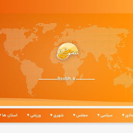
8sobh.ir
ادی ▾
سیاسی ▾
مجلس ▾
شهری ▾
ورزشی ▾
استان ها ▾