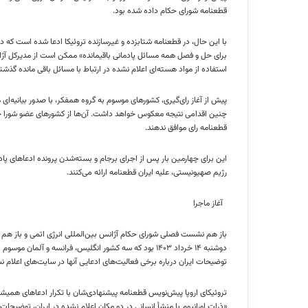
قطعنامه شورای حکام داده شده بود.
با این حال، در قطعنامه شتابزده و غیرسازنده تروئیکا ادعا شده است که در
برای حل و فصل همه مسائل پادمانی باقیمانده» ممکن است از مدیرکل آژا
استفاده از مواد هسته‌ای اعلام نشده در ارتباط با مسائل باقی مانده گذشته
پیش از آغاز رای‌گیری، کشورهای موسوم به گروه همفکر، با صدور بیانیه‌ای
چنین اقدامی نتیجه معکوس خواهد داشت. آن‌ها از کشورهای عضو شورا خوا
قطعنامه رای موافق ندهند.
این برای چهارمین بار پس از اجرای برجام و بسته‌شدن پرونده ادعاهای پاد
رژیم صهیونیستی، علیه ایران قطعنامه ارائه می‌کنند.
آغاز ماجرا
باز هم نشست فصلی شورای حکام آژانس بین‌المللی انرژی اتمی و باز هم ز
دوشنبه ۱۴ خرداد ۱۴۰۳ بود که سه کشور انگلیس، فرانسه و آل
توضیحات ایران درباره برخی فعالیت‌های ادعایی آنها در سایت‌های اعلام ن
تروئیکای اروپا پیش‌نویس قطعنامه پیشنهادی‌شان با تکرار ادعاهای همیشگی
«ذرات اورانیوم با منشأ انسانی در دو مکان اعلام نشده در ایران، توضیحات 