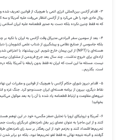
۳- اقدام آژانس بین‌المللی انرژی اتمی با هیچیک از قوانین تعریف شده 
روال عادی خود را طی می‌کرد و از آژانس انتظار می‌رفت علیه آمریکا و سه
که نه فقط چنین نکرده بلکه دست به صدور قطعنامه علیه ایران اسلامی 
۴- بعد از سومین سفر البرادعی مدیرکل وقت آژانس به ایران با تکیه بر 
هسته‌ای یا (NPT) از این پیمان خارج شویم. این پیشنهاد با اع
اراده‌ای برای خروج نداشت‌… چند سال بعد جرج فریدمن از مشاوران برجسته
نیست. مسئله ما این است که ایران نه فقط بدون رابطه با آمریکا بلکه در
است. بگذریم‌…
۵- اقدام دیروز شورای حکام آژانس با هیچیک از قوانین و مقررات این نهاد 
نقاط دیگری، بیرون از برنامه هسته‌ای ایران جست‌وجو کرد. جنگ غزه و ان
نیروهای مقاومت و ارتباط قطعنامه یاد شده با آن را به بعد موکول می‌کنیم 
بخوانید!
۶- آمریکا و تروئیکای اروپا با تحلیل «‌مغز مگسی» خود در این توهم هس
کنند و از این ماجرا به عنوان عصای زیر بغل نامزدهای غربگرای ریاست جمهو
تحریم‌ها قلمداد کنند و به‌زعم خود از این رهگذر بر سبد رای نامزدهای طرف
گرفتند و البته نتیجه نهائی نه فقط لغو تحریم‌ها نبود، بلکه دو برابر شدن 