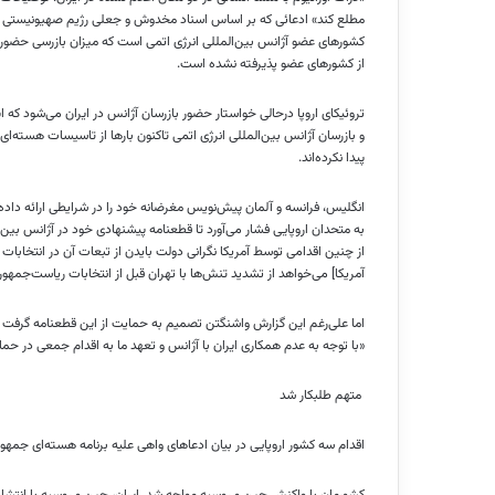
مطلع کند» ادعائی که بر اساس اسناد مخدوش و جعلی رژیم صهیونیستی مطر
کشورهای عضو آژانس بین‌المللی انرژی اتمی است که میزان بازرسی حضوری،
از کشورهای عضو پذیرفته نشده است.
تروئیکای اروپا درحالی خواستار حضور بازرسان آژانس در ایران می‌شود که 
و بازرسان آژانس بین‌المللی انرژی اتمی تاکنون بارها از تاسیسات هسته‌ای
پیدا نکرده‌اند.
انگلیس، فرانسه و آلمان پیش‌نویس مغرضانه خود را در شرایطی ارائه داده‌ا
به متحدان اروپایی فشار می‌آورد تا قطعنامه پیشنهادی خود در آژانس بین‌
از چنین اقدامی توسط آمریکا نگرانی دولت بایدن از تبعات آن در انتخابات
آمریکا] می‌خواهد از تشدید تنش‌ها با تهران قبل از انتخابات ریاست‌جمهور
اما علی‌رغم این گزارش واشنگتن تصمیم به حمایت از این قطعنامه گرفت و ر
«با توجه به عدم همکاری ایران با آژانس و تعهد ما به اقدام جمعی در حمای
متهم طلبکار شد
اقدام سه کشور اروپایی در بیان ادعاهای واهی علیه برنامه هسته‌ای جمهوری