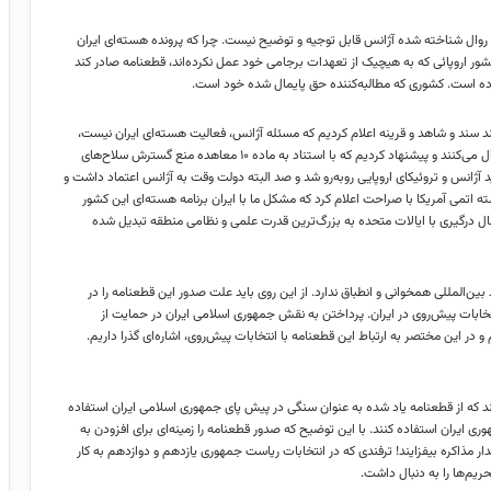
و روال شناخته شده آژانس قابل توجیه و توضیح نیست. چرا که پرونده هسته‌ای ایران
 کشور اروپائی که به هیچیک از تعهدات برجامی خود عمل نکرده‌اند، قطعنامه صادر کند
زده است. کشوری که مطالبه‌کننده حق پایمال شده خود است.
چند سند و شاهد و قرینه اعلام کردیم که مسئله آژانس، فعالیت هسته‌ای ایران نیست،
بلکه جاسوسی از صنایع نظامی و پیشگیری از شتاب علمی کشورمان را دنبال می‌کنند و پیشنهاد کردیم که با استناد به ماده ۱۰ معاهده منع گسترش سلاح‌های
تراض شدید آژانس و تروئیکای اروپایی رو‌به‌رو شد و صد البته دولت وقت به آژانس اعتماد داشت و
 اتمی آمریکا با صراحت اعلام کرد که مشکل ما با ایران برنامه هسته‌ای این کشور
حال درگیری با ایالات متحده به بزرگ‌ترین قدرت علمی و نظامی منطقه تبدیل شده
بین‌المللی همخوانی و انطباق ندارد. از این روی باید علت صدور این قطعنامه را در
تخابات پیش‌روی در ایران. پرداختن به نقش جمهوری اسلامی ایران در حمایت از
و در این مختصر به ارتباط این قطعنامه با انتخابات پیش‌روی، اشاره‌ای گذرا داریم.
تند که از قطعنامه یاد شده به عنوان سنگی در پیش پای جمهوری اسلامی ایران استفاده
ری ایران استفاده کنند. با این توضیح که صدور قطعنامه را زمینه‌ای برای افزودن به
دار مذاکره بیفزایند! ترفندی که در انتخابات ریاست جمهوری یازدهم و دوازدهم به کار
تحریم‌ها را به دنبال داشت.