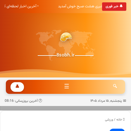
• به پایگاه خبری هشت صبح خوش آمدید
• آخرین اخبار لحظه‌ای کش
🔔 خبر فوری
8sobh.ir
☰
👤
🔍
📅 پنجشنبه, ۱۵ مرداد ۱۴۰۵
🕐 آخرین بروزرسانی: 08:16
خانه
/
ورزشی