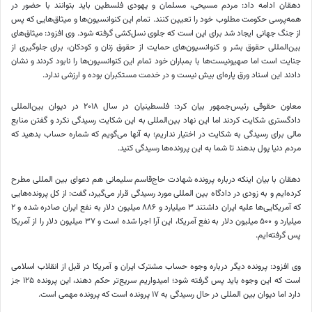
دهقان ادامه داد: مردم مسیحی، مسلمان و یهودی فلسطین باید بتوانند با حضور در
همه‌پرسی حکومت مطلوب خود را تعیین کنند. تمام این کنوانسیون‌ها و میثاق‌هایی که پس
از جنگ جهانی ایجاد شد برای این است که جلوی نسل‌کشی گرفته شود. وی افزود: میثاق‌های
بین‌المللی حقوق بشر و کنوانسیون‌های حمایت از حقوق زنان و کودکان، برای جلوگیری از
جنایت است اما صهیونیست‌ها با بمباران خود تمام این کنوانسیون‌ها را نابود کردند و نشان
دادند این اسناد ورق پاره‌ای بیش نیست و در خدمت مستکبران بوده و ارزشی ندارد.
معاون حقوقی رئیس‌جمهور بیان کرد: فلسطینیان در سال ۲۰۱۸ در دیوان بین‌المللی
دادگستری شکایت کردند اما این نهاد بین‌المللی به این شکایت رسیدگی نکرد و گفتن منابع
مالی برای رسیدگی به شکایت در اختیار نداریم؛ به آنها می‌گویم که شماره حساب بدهید که
مردم دنیا پول بدهند تا شما به این پرونده‌ها رسیدگی کنید.
دهقان با بیان اینکه درباره پرونده شهادت حاج‌قاسم سلیمانی هم دعوای بین‌
المللی
مطرح
کرده‌ایم و به زودی در دادگاه بین‌
المللی
مورد رسیدگی قرار می‌گیرد، گفت: از کل پرونده‌هایی
که آمریکایی‌ها علیه ایران داشتند ۳ میلیارد و ۸۸۶ میلیون دلار به نفع ایران صادره شده و ۲
میلیارد و ۵۰۰ میلیون دلار به نفع آمریکا، این آرا اجرا شده است و ۳۷ میلیون دلار را از آمریکا
پس گرفته‌ایم.
وی افزود: پرونده دیگر درباره وجوه حساب مشترک ایران و آمریکا در قبل از انقلاب اسلامی
است که این وجوه باید پس گرفته شود؛ امیدواریم سریع‌تر حکم دهند، این پرونده ۱۲۵ جز
دارد اما دیوان بین
المللی
در حال رسیدگی به ۱۷ پرونده است که پرونده مهمی است.