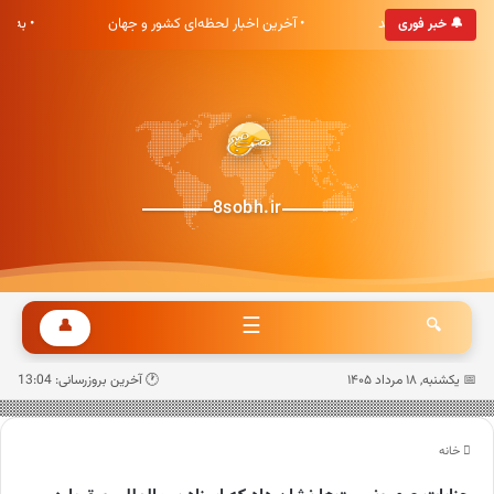
 هشت صبح خوش آمدید
• آخرین اخبار لحظه‌ای کشور و جهان
• به‌ر
🔔 خبر فوری
8sobh.ir
☰
👤
🔍
📅 یکشنبه, ۱۸ مرداد ۱۴۰۵
🕐 آخرین بروزرسانی: 13:04
خانه