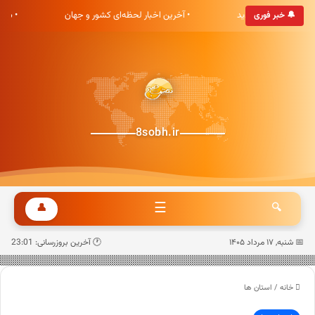
ری هشت صبح خوش آمدید
• آخرین اخبار لحظه‌ای کشور و جهان
• به
🔔 خبر فوری
8sobh.ir
☰
👤
🔍
📅 شنبه, ۱۷ مرداد ۱۴۰۵
🕐 آخرین بروزرسانی: 23:01
خانه
/
استان ها