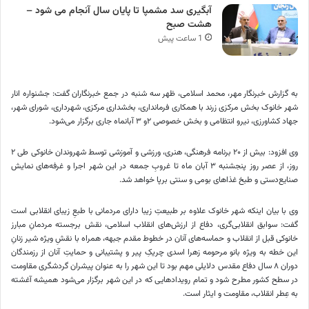
آبگیری سد مشمپا تا پایان سال آنجام می شود –
هشت صبح
1 ساعت پیش
به گزارش خبرنگار مهر، محمد اسلامی، ظهر سه شنبه در جمع خبرنگاران گفت: جشنواره انار
شهر
خانوک
بخش مرکزی زرند با همکاری فرمانداری، بخشداری مرکزی، شهرداری، شورای شهر،
جهاد کشاورزی، نیرو انتظامی و بخش خصوصی ۲و ۳ آبانماه جاری برگزار می‌شود.
وی افزود: بیش از ۲۰ برنامه فرهنگی، هنری، ورزشی و آموزشی توسط شهروندان
خانوکی
طی ۲
روز، از عصر روز پنجشنبه ۳ آبان ماه تا غروبِ جمعه در این شهر اجرا و غرفه‌های نمایش
صنایع‌دستی و طبخ غذاهای بومی و سنتی برپا خواهد شد.
وی با بیان اینکه شهر
خانوک
علاوه بر طبیعتِ زیبا دارای مردمانی با طبعِ زیبای انقلابی است
گفت: سوابق انقلابی‌گری، دفاع از ارزش‌های انقلاب اسلامی، نقش برجسته مردمانِ مبارز
خانوکی
قبل از انقلاب و حماسه‌های آنان در خطوط مقدم جبهه، همراه با نقشِ ویژه شیر زنانِ
این
خطه
به ویژه بانو مرحومه زهرا اسدی
چریکِ
پیر و پشتیبانی و حمایتِ آنان از رزمندگان
دوران ۸ سال دفاع مقدس دلایلی مهم بود تا این شهر را به عنوان پیشران گردشگری مقاومت
در سطح کشور مطرح شود و تمام رویدادهایی که در این شهر برگزار می‌شود همیشه آغشته
به عِطر انقلاب، مقاومت و ایثار است.