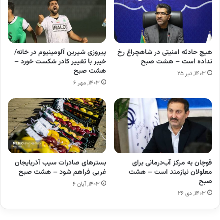
هیچ حادثه امنیتی در شاهچراغ رخ
پیروزی شیرین آلومینیوم در خانه/
نداده است – هشت صبح
خیبر با تغییر کادر شکست خورد –
هشت صبح
۱۴۰۳, تیر ۲۵
۱۴۰۳, مهر ۶
قوچان به مرکز آب‌درمانی برای
بسترهای صادرات سیب آذربایجان
معلولان نیازمند است – هشت
غربی فراهم شود – هشت صبح
صبح
۱۴۰۳, آبان ۶
۱۴۰۳, دی ۲۶